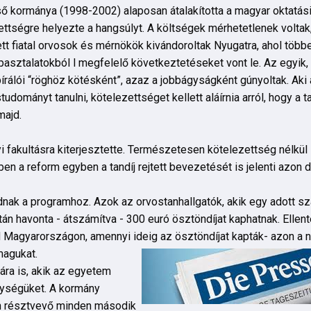
lső kormánya (1998-2002) alaposan átalakította a magyar oktatási
ettségre helyezte a hangsúlyt. A költségek mérhetetlenek volta
t fiatal orvosok és mérnökök kivándoroltak Nyugatra, ahol többe
asztalatokból l megfelelő következtetéseket vont le. Az egyik, 
bírálói “röghöz kötésként”, azaz a jobbágyságként gúnyoltak. Ak
tudományt tanulni, kötelezettséget kellett aláírnia arról, hogy a
majd.
 fakultásra kiterjesztette. Természetesen kötelezettség nélkül 
ben a reform egyben a tandíj rejtett bevezetését is jelenti azon 
nak a programhoz. Azok az orvostanhallgatók, akik egy adott sz
án havonta - átszámítva - 300 euró ösztöndíjat kaphatnak. Ellen
 Magyarországon, amennyi ideig az ösztöndíjat kapták- azon a n
 magukat.
ra is, akik az egyetem
ységüket. A kormány
en résztvevő minden második