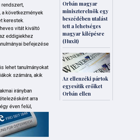
Orbán magyar
 rendszert,
miniszterelnök egy
k, a következmények
beszédében utalást
t kerestek.
tett a lehetséges
heves vitát kiváltó
magyar kilépésre
i az eddigiekhez
(Huxit)
 tanulmányai befejezése
is lehet tanulmányokat
diákok számára, akik
Az ellenzéki pártok
egyesítik erőiket
akmai irányban
Orbán ellen
tételezésként arra
égy éven felül,