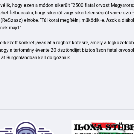
vélik, hogy ezen a módon sikerült “2500 fiatal orvost Magyarorsz
ehet felbecsülni, hogy sikerről vagy sikertelenségről van-e sz
Szasz) elnöke. “Túl korai megítélni, működik-e. Azok a diákok,
znek majd.”
rkezett konkrét javaslat a röghöz kötésre, amely a legközelebb
ogy a tartomány évente 20 ösztöndíjat biztosítson fiatal orvoso
át Burgenlandban kell dolgozniuk.