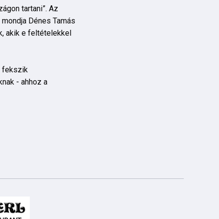
ágon tartani”. Az
ó - mondja Dénes Tamás
 akik e feltételekkel
 fekszik
knak - ahhoz a