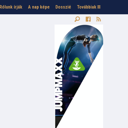
Rólunk írják
A nap képe
Dosszié
Továbbiak