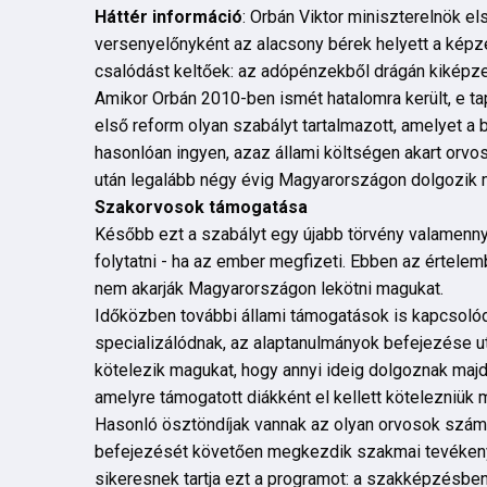
Háttér információ
: Orbán Viktor miniszterelnök e
versenyelőnyként az alacsony bérek helyett a képz
csalódást keltőek: az adópénzekből drágán kiképzet
Amikor Orbán 2010-ben ismét hatalomra került, e tap
első reform olyan szabályt tartalmazott, amelyet a 
hasonlóan ingyen, azaz állami költségen akart orvos
után legalább négy évig Magyarországon dolgozik 
Szakorvosok támogatása
Később ezt a szabályt egy újabb törvény valamennyi
folytatni - ha az ember megfizeti. Ebben az értelem
nem akarják Magyarországon lekötni magukat.
Időközben további állami támogatások is kapcsolód
specializálódnak, az alaptanulmányok befejezése ut
kötelezik magukat, hogy annyi ideig dolgoznak majd
amelyre támogatott diákként el kellett kötelezniük
Hasonló ösztöndíjak vannak az olyan orvosok számá
befejezését követően megkezdik szakmai tevéken
sikeresnek tartja ezt a programot: a szakképzésb