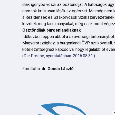
diák igénybe veszi az ösztöndíjat. A hatóságok úgy 
orvosok kritikusan látják az egészet. Ma még nem l
a Rezidensek és Szakorvosok Szakszervezetének (Re
kezdték meg tanulmányaikat, még csak most vége
Ösztöndíjak burgenlandiaknak
Időközben éppen abból a szövetségi tartományból é
Magyarországhoz: a burgenlandi ÖVP azt követeli, h
kötelezettséghez kapcsolva, hogy legalább öt éven 
(Die Presse, nyomtatásban: 2016.08.31.)
Fordította:
dr. Gonda László