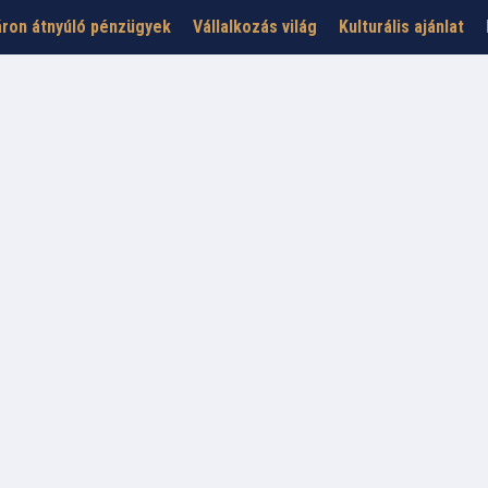
ron átnyúló pénzügyek
Vállalkozás világ
Kulturális ajánlat