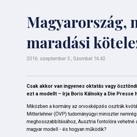
Magyarország, m
maradási kötele
2016. szeptember 3., Szombat 16:42
Csak akkor van ingyenes oktatás vagy ösztöndíj
ezt a modellt – írja Boris Kálnoky a Die Presse 
Miközben a kormány az orvosképzés osztrák kvótájá
Mitterlehner (ÖVP) tudományügyi miniszter nemrégi
meghosszabbításához, Ausztria fontolóra vehetné a 
magyar modell - és hogyan működik?