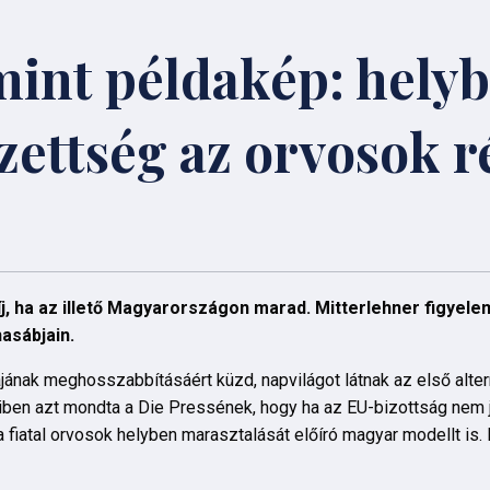
int példakép: hely
zettség az orvosok r
, ha az illető Magyarországon marad. Mitterlehner figyele
hasábjain.
nak meghosszabbításáért küzd, napvilágot látnak az első altern
ben azt mondta a Die Pressének, hogy ha az EU-bizottság nem j
fiatal orvosok helyben marasztalását előíró magyar modellt is. 