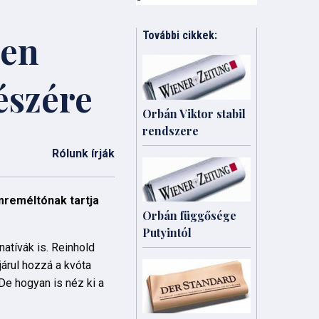
ben
További cikkek:
észére
Orbán Viktor stabil
rendszere
Rólunk írják
mreméltónak tartja
Orbán függősége
Putyintól
atívák is. Reinhold
árul hozzá a kvóta
De hogyan is néz ki a