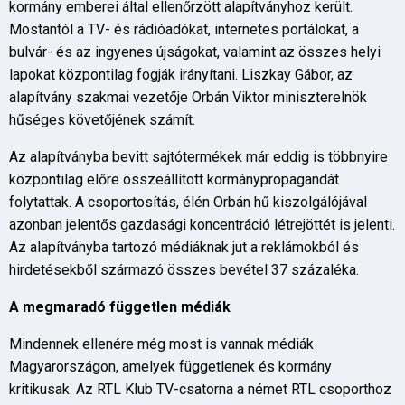
kormány emberei által ellenőrzött alapítványhoz került.
Mostantól a TV- és rádióadókat, internetes portálokat, a
bulvár- és az ingyenes újságokat, valamint az összes helyi
lapokat központilag fogják irányítani. Liszkay Gábor, az
alapítvány szakmai vezetője Orbán Viktor miniszterelnök
hűséges követőjének számít.
Az alapítványba bevitt sajtótermékek már eddig is többnyire
központilag előre összeállított kormánypropagandát
folytattak. A csoportosítás, élén Orbán hű kiszolgálójával
azonban jelentős gazdasági koncentráció létrejöttét is jelenti.
Az alapítványba tartozó médiáknak jut a reklámokból és
hirdetésekből származó összes bevétel 37 százaléka.
A megmaradó független médiák
Mindennek ellenére még most is vannak médiák
Magyarországon, amelyek függetlenek és kormány
kritikusak. Az RTL Klub TV-csatorna a német RTL csoporthoz