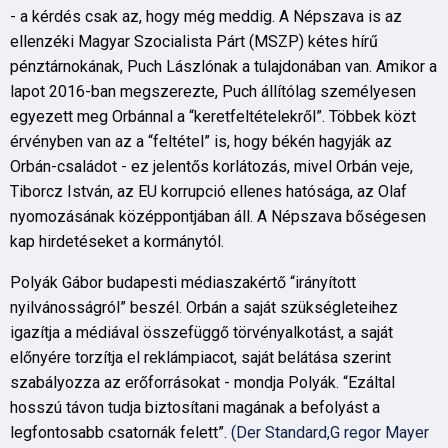
- a kérdés csak az, hogy még meddig. A Népszava is az
ellenzéki Magyar Szocialista Párt (MSZP) kétes hírű
pénztárnokának, Puch Lászlónak a tulajdonában van. Amikor a
lapot 2016-ban megszerezte, Puch állítólag személyesen
egyezett meg Orbánnal a “keretfeltételekről”. Többek közt
érvényben van az a “feltétel” is, hogy békén hagyják az
Orbán-családot - ez jelentős korlátozás, mivel Orbán veje,
Tiborcz István, az EU korrupció ellenes hatósága, az Olaf
nyomozásának középpontjában áll. A Népszava bőségesen
kap hirdetéseket a kormánytól.
Polyák Gábor budapesti médiaszakértő “irányított
nyilvánosságról” beszél. Orbán a saját szükségleteihez
igazítja a médiával összefüggő törvényalkotást, a saját
előnyére torzítja el reklámpiacot, saját belátása szerint
szabályozza az erőforrásokat - mondja Polyák. “Ezáltal
hosszú távon tudja biztosítani magának a befolyást a
legfontosabb csatornák felett”.
(Der Standard,G regor Mayer