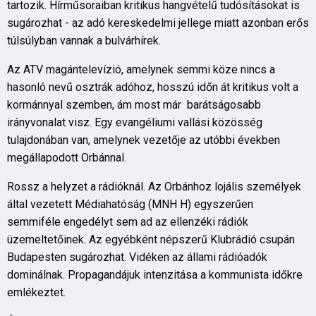
tartozik. Hírműsoraiban kritikus hangvételű tudósításokat is
sugározhat - az adó kereskedelmi jellege miatt azonban erős
túlsúlyban vannak a bulvárhírek.
Az ATV magántelevízió, amelynek semmi köze nincs a
hasonló nevű osztrák adóhoz, hosszú időn át kritikus volt a
kormánnyal szemben, ám most már barátságosabb
irányvonalat visz. Egy evangéliumi vallási közösség
tulajdonában van, amelynek vezetője az utóbbi években
megállapodott Orbánnal.
Rossz a helyzet a rádióknál. Az Orbánhoz lojális személyek
által vezetett Médiahatóság (MNH H) egyszerűen
semmiféle engedélyt sem ad az ellenzéki rádiók
üzemeltetőinek. Az egyébként népszerű Klubrádió csupán
Budapesten sugározhat. Vidéken az állami rádióadók
dominálnak. Propagandájuk intenzitása a kommunista időkre
emlékeztet.