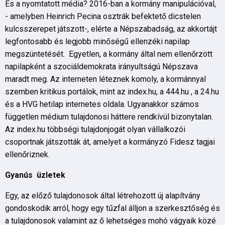
És a nyomtatott média? 2016-ban a kormány manipulációval,
- amelyben Heinrich Pecina osztrák befektető dicstelen
kulcsszerepet játszott-, elérte a Népszabadság, az akkortájt
legfontosabb és legjobb minőségű ellenzéki napilap
megszüntetését. Egyetlen, a kormány által nem ellenőrzött
napilapként a szociáldemokrata irányultságú Népszava
maradt meg. Az interneten léteznek komoly, a kormánnyal
szemben kritikus portálok, mint az index.hu, a 444.hu , a 24.hu
és a HVG hetilap internetes oldala. Ugyanakkor számos
független médium tulajdonosi háttere rendkívül bizonytalan.
Az index.hu többségi tulajdonjogát olyan vállalkozói
csoportnak játszották át, amelyet a kormányzó Fidesz tagjai
ellenőriznek.
Gyanús üzletek
Egy, az előző tulajdonosok által létrehozott új alapítvány
gondoskodik arról, hogy egy tűzfal álljon a szerkesztőség és
a tulajdonosok valamint az ő lehetséges mohó vágyaik közé