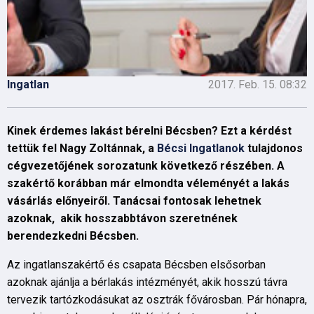
Ingatlan
2017. Feb. 15. 08:32
Kinek érdemes lakást bérelni Bécsben? Ezt a kérdést
tettük fel Nagy Zoltánnak, a
Bécsi Ingatlanok
tulajdonos
cégvezetőjének sorozatunk következő részében. A
szakértő korábban már elmondta véleményét a lakás
vásárlás előnyeiről. Tanácsai fontosak lehetnek
azoknak, akik hosszabbtávon szeretnének
berendezkedni Bécsben.
Az ingatlanszakértő és csapata Bécsben elsősorban
azoknak ajánlja a bérlakás intézményét, akik hosszú távra
tervezik tartózkodásukat az osztrák fővárosban. Pár hónapra,