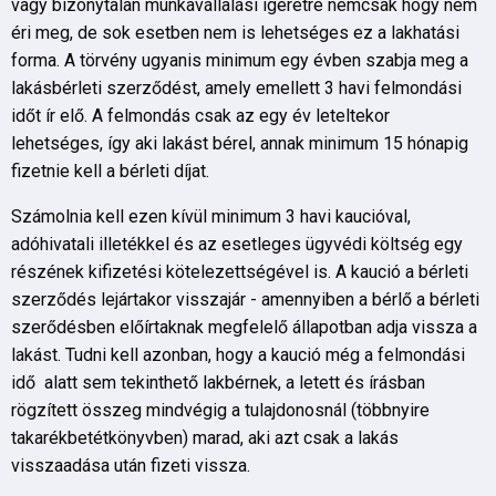
vagy bizonytalan munkavállalási ígéretre nemcsak hogy nem
éri meg, de sok esetben nem is lehetséges ez a lakhatási
forma. A törvény ugyanis minimum egy évben szabja meg a
lakásbérleti szerződést, amely emellett 3 havi felmondási
időt ír elő. A felmondás csak az egy év leteltekor
lehetséges, így aki lakást bérel, annak minimum 15 hónapig
fizetnie kell a bérleti díjat.
Számolnia kell ezen kívül minimum 3 havi kaucióval,
adóhivatali illetékkel és az esetleges ügyvédi költség egy
részének kifizetési kötelezettségével is. A kaució a bérleti
szerződés lejártakor visszajár - amennyiben a bérlő a bérleti
szerődésben előírtaknak megfelelő állapotban adja vissza a
lakást. Tudni kell azonban, hogy a kaució még a felmondási
idő alatt sem tekinthető lakbérnek, a letett és írásban
rögzített összeg mindvégig a tulajdonosnál (többnyire
takarékbetétkönyvben) marad, aki azt csak a lakás
visszaadása után fizeti vissza.