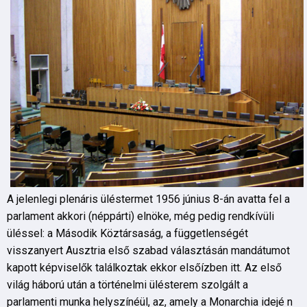
A jelenlegi plenáris üléstermet 1956 június 8-án avatta fel a
parlament akkori (néppárti) elnöke, még pedig rendkívüli
üléssel: a Második Köztársaság, a függetlenségét
visszanyert Ausztria első szabad választásán mandátumot
kapott képviselők találkoztak ekkor elsőízben itt. Az első
világ háború után a történelmi ülésterem szolgált a
parlamenti munka helyszínéül, az, amely a Monarchia idejé n