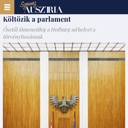
Költözik a parlament
Ősztől átmenetileg a Hofburg ad helyet a
törvényhozásnak