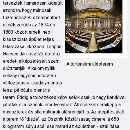
tervezték, hamarosan kiderült
azonban, hogy már csak
tűzrendészeti szempontból
is célszerűbb az 1874 és
1883 között emelt neo-
klasszicista épület teljes
tatarozása. Eközben Teophil
Hansen dán-osztrák építész
eredeti elképzeléseit szem
A történelmi ülésterem
előtt tartják. Alkalom nyílik
néhány nagyonis időszerű
változtatásra: akadálymentes
lesz például a plenáris
terem. Eddig a tolószékes képviselők csak jó nagy kerülővel
jutottak el a szónoki emelvényhez. Átrendezik némiképp a
miniszterek és államtitkárok ülésrendjét is. Az átépítés alatt
a terem fő "dísze", az Osztrák Köztársaság címere, a 650
kilogramm súlyú acél sas marad az épületben - szállítása