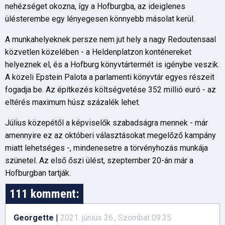
nehézséget okozna, így a Hofburgba, az ideiglenes
ülésterembe egy lényegesen könnyebb másolat kerül.
A munkahelyeknek persze nem jut hely a nagy Redoutensaal
közvetlen közelében - a Heldenplatzon konténereket
helyeznek el, és a Hofburg könyvtártermét is igénybe veszik.
A közeli Epstein Palota a parlamenti könyvtár egyes részeit
fogadja be. Az építkezés költségvetése 352 millió euró - az
eltérés maximum húsz százalék lehet.
Július közepétől a képviselők szabadságra mennek - már
amennyire ez az októberi választásokat megelőző kampány
miatt lehetséges -, mindenesetre a törvényhozás munkája
szünetel. Az első őszi ülést, szeptember 20-án már a
Hofburgban tartják.
111 komment:
Georgette
|
2021. június 26., Szombat 09:35