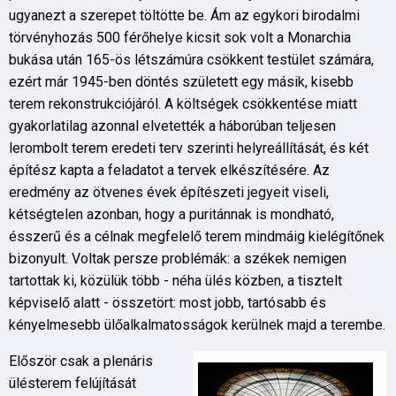
ugyanezt a szerepet töltötte be. Ám az egykori birodalmi
törvényhozás 500 férőhelye kicsit sok volt a Monarchia
bukása után 165-ös létszámúra csökkent testület számára,
ezért már 1945-ben döntés született egy másik, kisebb
terem rekonstrukciójáról. A költségek csökkentése miatt
gyakorlatilag azonnal elvetették a háborúban teljesen
lerombolt terem eredeti terv szerinti helyreállítását, és két
építész kapta a feladatot a tervek elkészítésére. Az
eredmény az ötvenes évek építészeti jegyeit viseli,
kétségtelen azonban, hogy a puritánnak is mondható,
ésszerű és a célnak megfelelő terem mindmáig kielégítőnek
bizonyult. Voltak persze problémák: a székek nemigen
tartottak ki, közülük több - néha ülés közben, a tisztelt
képviselő alatt - összetört: most jobb, tartósabb és
kényelmesebb ülőalkalmatosságok kerülnek majd a terembe.
Először csak a plenáris
ülésterem felújítását