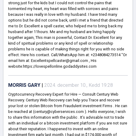
strong just for the kids but I could not control the pains that
tormented my heart, my heart was filled with sorrows and pains
because I was really in love with my husband. I have tried many
options but he did not come back, until i met a friend that directed
me to Dr. Excellent a spell caster, who helped me to bring back my
husband after 11hours. Me and my husband are living happily
together again, This man is powerful, Contact Dr. Excellent for any
kind of spiritual problems or any kind of spell or relationship
problems he is capable of making things right for you with no side
effect. Here his contact. Call/WhatsApp him at: +2348084273514 "Or
email him at: Excellentspellcaster@gmail.com , His
website:https://lovespellonline.godaddysites.com
MORRIS GARY
|
2024. december 10., Kedd 19:28
Cryptocurrency Recovery Expert for Hire — Consult Century Web
Recovery. Century Web Recovery can help you Trace and recover
your lost or stolen Bitcoin from Fraudulent investment Firms . He can
be reached at (century@cyberservices.com ). Hello everyone, I wish
to share this information with the public . It’s advisable not to trade
with an individual or a bitcoin investment platform if you are not sure
about their reputation. I happened to invest with an online
Investment firm early last month, I had put in $174,000 worth of