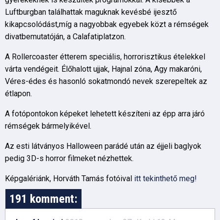
Luftburgban találhattak maguknak kevésbé ijesztő
kikapcsolódást,míg a nagyobbak egyebek közt a rémségek
divatbemutatóján, a Calafatiplatzon.
A Rollercoaster étterem speciális, horrorisztikus ételekkel
várta vendégeit. Élőhalott ujjak, Hajnal zóna, Agy makaróni,
Véres-édes és hasonló sokatmondó nevek szerepeltek az
étlapon.
A fotópontokon képeket lehetett készíteni az épp arra járó
rémségek bármelyikével.
Az esti látványos Halloween parádé után az éjjeli baglyok
pedig 3D-s horror filmeket nézhettek.
Képgalériánk, Horváth Tamás fotóival
itt tekinthető meg!
191 komment: