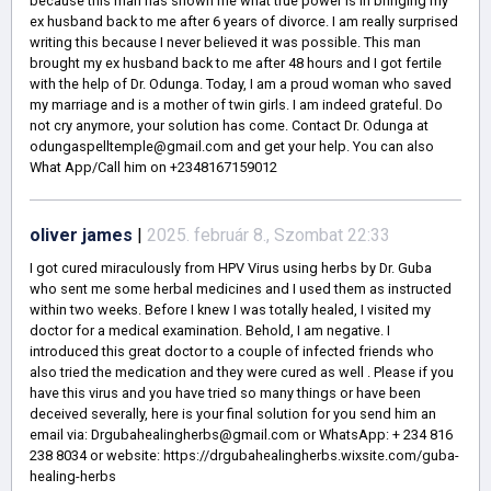
because this man has shown me what true power is in bringing my
ex husband back to me after 6 years of divorce. I am really surprised
writing this because I never believed it was possible. This man
brought my ex husband back to me after 48 hours and I got fertile
with the help of Dr. Odunga. Today, I am a proud woman who saved
my marriage and is a mother of twin girls. I am indeed grateful. Do
not cry anymore, your solution has come. Contact Dr. Odunga at
odungaspelltemple@gmail.com and get your help. You can also
What App/Call him on +2348167159012
oliver james
|
2025. február 8., Szombat 22:33
I got cured miraculously from HPV Virus using herbs by Dr. Guba
who sent me some herbal medicines and I used them as instructed
within two weeks. Before I knew I was totally healed, I visited my
doctor for a medical examination. Behold, I am negative. I
introduced this great doctor to a couple of infected friends who
also tried the medication and they were cured as well . Please if you
have this virus and you have tried so many things or have been
deceived severally, here is your final solution for you send him an
email via: Drgubahealingherbs@gmail.com or WhatsApp: + 234 816
238 8034 or website: https://drgubahealingherbs.wixsite.com/guba-
healing-herbs