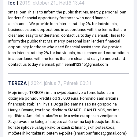
lee
|
2019. október 21., Hétfő 13:44
xmas loan This is to inform the public that Ms. mercy, personal loan
lenders financial opportunity for those who need financial
assistance. We provide loan interest rate by 2% for individuals,
businesses and corporations in accordance with the terms that are
clear and easy to understand. contact us today via email: This is to
inform the public that Ms. mercy, personal loan lenders financial
opportunity for those who need financial assistance. We provide
loan interest rate by 2% for individuals, businesses and corporations
in accordance with the terms that are clear and easy to understand.
contact us today via email: johnleemill12345@gmail.com
TEREZA
|
2024. június 7., Péntek 00:31
Moje ime je TEREZA i imam svjedočanstvo o tome kako sam
doživjela ponudu kredita od 35.000 eura. Ponovno sam sretan i
financijski stabilan i hvala Bogu što sam naišao na gospodina
Harryja Bryana, izvršnog direktora SMART LOAN FUNDS, oni imaju
sjedište u Americi, a također rade u svim europskim zemljama.
Savjetovao me kolega i savjetovat ću svima koji trebaju kredit da
koriste njihove usluge kako bi izašli iz financijskih poteškoća,
možete ih kontaktirati putem e-pošte (smartloanfunds@gmail.com}