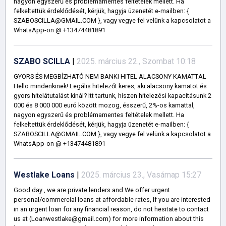
nagyon egyszerű és problémamentes feltételek mellett. Ha
felkeltettük érdeklődését, kérjük, hagyja üzenetét e-mailben: {
SZABOSCILLA@GMAIL.COM }, vagy vegye fel velünk a kapcsolatot a
WhatsApp-on @ +13474481891
SZABO SCILLA
|
2025. március 22., Szombat 10:18
GYORS ÉS MEGBÍZHATÓ NEM BANKI HITEL ALACSONY KAMATTAL
Hello mindenkinek! Legális hitelezőt keres, aki alacsony kamatot és
gyors hitelátutalást kínál? Itt tartunk, hiszen hitelezési kapacitásunk 2
000 és 8 000 000 euró között mozog, ésszerű, 2%-os kamattal,
nagyon egyszerű és problémamentes feltételek mellett. Ha
felkeltettük érdeklődését, kérjük, hagyja üzenetét e-mailben: {
SZABOSCILLA@GMAIL.COM }, vagy vegye fel velünk a kapcsolatot a
WhatsApp-on @ +13474481891
Westlake Loans
|
2025. március 23., Vasárnap 15:27
Good day , we are private lenders and We offer urgent
personal/commercial loans at affordable rates, If you are interested
in an urgent loan for any financial reason, do not hesitate to contact
us at (Loanwestlake@gmail.com) for more information about this