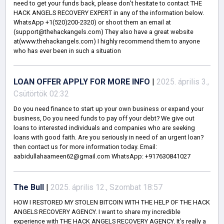
need to get your funds back, please don’t hesitate to contact THE
HACK ANGELS RECOVERY EXPERT in any of the information below.
WhatsApp +1(520)200-2320) or shoot them an email at
(support@thehackangels.com) They also have a great website
at(www.thehackangels.com) I highly recommend them to anyone
who has ever been in such a situation
LOAN OFFER APPLY FOR MORE INFO
|
2025. április 3.,
Csütörtök 02:32
Do you need finance to start up your own business or expand your
business, Do you need funds to pay off your debt? We give out
loans to interested individuals and companies who are seeking
loans with good faith. Are you seriously in need of an urgent loan?
then contact us for more information today. Email:
aabidullahaameen62@gmail.com WhatsApp: +917630841027
The Bull
|
2025. április 12., Szombat 18:57
HOW I RESTORED MY STOLEN BITCOIN WITH THE HELP OF THE HACK
ANGELS RECOVERY AGENCY. I want to share my incredible
experience with THE HACK ANGELS RECOVERY AGENCY. It’s really a