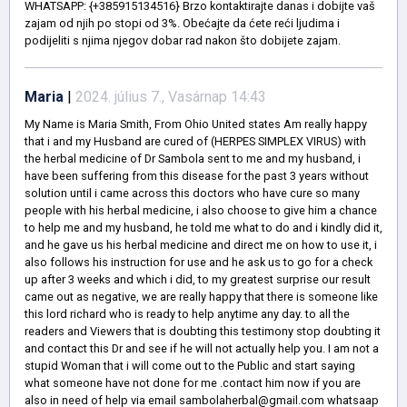
WHATSAPP: {+385915134516} Brzo kontaktirajte danas i dobijte vaš
zajam od njih po stopi od 3%. Obećajte da ćete reći ljudima i
podijeliti s njima njegov dobar rad nakon što dobijete zajam.
Maria
|
2024. július 7., Vasárnap 14:43
My Name is Maria Smith, From Ohio United states Am really happy
that i and my Husband are cured of (HERPES SIMPLEX VIRUS) with
the herbal medicine of Dr Sambola sent to me and my husband, i
have been suffering from this disease for the past 3 years without
solution until i came across this doctors who have cure so many
people with his herbal medicine, i also choose to give him a chance
to help me and my husband, he told me what to do and i kindly did it,
and he gave us his herbal medicine and direct me on how to use it, i
also follows his instruction for use and he ask us to go for a check
up after 3 weeks and which i did, to my greatest surprise our result
came out as negative, we are really happy that there is someone like
this lord richard who is ready to help anytime any day. to all the
readers and Viewers that is doubting this testimony stop doubting it
and contact this Dr and see if he will not actually help you. I am not a
stupid Woman that i will come out to the Public and start saying
what someone have not done for me .contact him now if you are
also in need of help via email sambolaherbal@gmail.com whatsaap