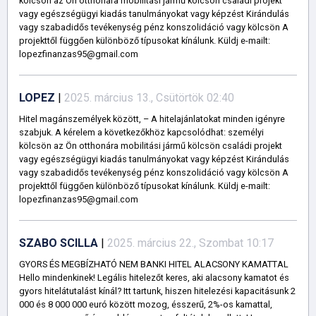
kölcsön az Ön otthonára mobilitási jármű kölcsön családi projekt
vagy egészségügyi kiadás tanulmányokat vagy képzést Kirándulás
vagy szabadidős tevékenység pénz konszolidáció vagy kölcsön A
projekttől függően különböző típusokat kínálunk. Küldj e-mailt:
lopezfinanzas95@gmail.com
LOPEZ
|
2025. március 13., Csütörtök 02:40
Hitel magánszemélyek között, – A hitelajánlatokat minden igényre
szabjuk. A kérelem a következőkhöz kapcsolódhat: személyi
kölcsön az Ön otthonára mobilitási jármű kölcsön családi projekt
vagy egészségügyi kiadás tanulmányokat vagy képzést Kirándulás
vagy szabadidős tevékenység pénz konszolidáció vagy kölcsön A
projekttől függően különböző típusokat kínálunk. Küldj e-mailt:
lopezfinanzas95@gmail.com
SZABO SCILLA
|
2025. március 22., Szombat 10:17
GYORS ÉS MEGBÍZHATÓ NEM BANKI HITEL ALACSONY KAMATTAL
Hello mindenkinek! Legális hitelezőt keres, aki alacsony kamatot és
gyors hitelátutalást kínál? Itt tartunk, hiszen hitelezési kapacitásunk 2
000 és 8 000 000 euró között mozog, ésszerű, 2%-os kamattal,