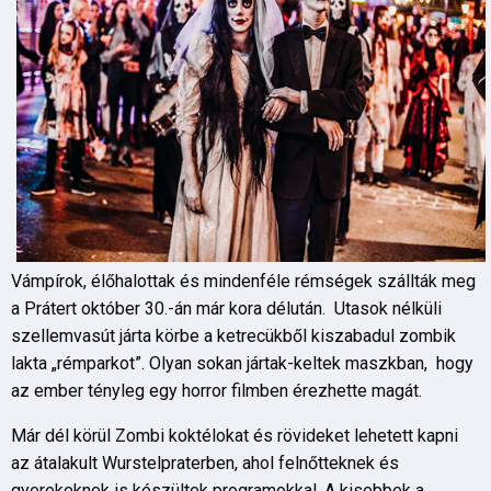
Vámpírok, élőhalottak és mindenféle rémségek szállták meg
a Prátert október 30.-án már kora délután. Utasok nélküli
szellemvasút járta körbe a ketrecükből kiszabadul zombik
lakta „rémparkot”. Olyan sokan jártak-keltek maszkban, hogy
az ember tényleg egy horror filmben érezhette magát.
Már dél körül Zombi koktélokat és rövideket lehetett kapni
az átalakult Wurstelpraterben, ahol felnőtteknek és
gyerekeknek is készültek programokkal. A kisebbek a