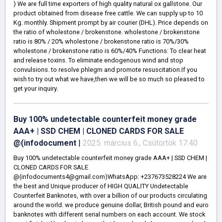
) We are full time exporters of high quality natural ox gallstone. Our
product obtained from disease free cattle. We can supply up to 10
Kg. monthly. Shipment prompt by air courier (DHL). Price depends on
the ratio of wholestone / brokenstone. wholestone / brokenstone
ratio is 80% / 20% wholestone / brokenstone ratio is 70%/30%
wholestone / brokenstone ratio is 60%/40% Functions: To clear heat
and release toxins. To eliminate endogenous wind and stop
convulsions. to resolve phlegm and promote resuscitation.If you
wish to try out what we have,then we will be so much so pleased to
get your inquiry.
Buy 100% undetectable counterfeit money grade
AAA+ | SSD CHEM | CLONED CARDS FOR SALE
@(infodocument
|
2025. március 6., Csütörtök 17:40
Buy 100% undetectable counterfeit money grade AAA+ | SSD CHEM |
CLONED CARDS FOR SALE
@(infodocuments4@gmail.com)WhatsApp: +237673528224 We are
the best and Unique producer of HIGH QUALITY Undetectable
Counterfeit Banknotes, with over a billion of our products circulating
around the world. we produce genuine dollar, British pound and euro
banknotes with different serial numbers on each account. We stock