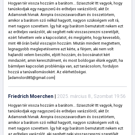
Hogyan tér vissza hozzám a barátom... Sziasztok! Itt vagyok, hogy
tanúskodjak egy nagyszerű és erőteljes varázslóról, akit Dr.
Adamsnek hívnak. Annyira összezavarodtam és összetörtem,
amikor a barátom szó nélkül hagyott, nagyon szükségem volt rá,
mert nagyon szerettem. Így hát egy barátom bemutatott nekem ezt
az erőteljes varázslót, aki segített neki visszaszerezni szeretőjét,
ezért felvettem vele a kapcsolatot, és megígérte, hogy kevesebb,
mint 48 órán belül visszajön hozzám. Miután mindent megtettem,
legnagyobb meglepetésemre azt kérte, a férjem, aki nem volt
hajlandó velem beszélni, eljött hozzám, és bocsánatot kért
mindazért, amin keresztülment, és most boldogan élünk együtt, ha
bármilyen kapcsolati problémája van, azt tanácsolom, forduljon
hozzá a tanúvallomásokért. Az elérhetőségei.
[adamslord85@gmail.com]
Friedrich Moerchen
|
2025. március 8., Szombat 19:56
Hogyan tér vissza hozzám a barátom... Sziasztok! Itt vagyok, hogy
tanúskodjak egy nagyszerű és erőteljes varázslóról, akit Dr.
Adamsnek hívnak. Annyira összezavarodtam és összetörtem,
amikor a barátom szó nélkül hagyott, nagyon szükségem volt rá,
mert nagyon szerettem. Így hát egy barátom bemutatott nekem ezt
az erőteljes varázslót, aki segített neki visszaszerezni szeretőjét,