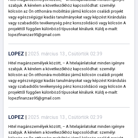
szabjuk. A kérelem a következőkhöz kapcsolódhat: személyi
kölcsön az Ön otthonára mobilitási jármű kölcsön családi projekt
vagy egészségügyi kiadás tanulmányokat vagy képzést Kirándulás
vagy szabadidős tevékenység pénz konszolidáció vagy kölcsön A
projekttől függően különböző típusokat kínálunk. Küldj e-mailt:
lopezfinanzas95@gmail.com
LOPEZ
|
2025. március 13., Csütörtök 02:39
Hitel magánszemélyek között, – A hitelajánlatokat minden igényre
szabjuk. A kérelem a következőkhöz kapcsolódhat: személyi
kölcsön az Ön otthonára mobilitási jármű kölcsön családi projekt
vagy egészségügyi kiadás tanulmányokat vagy képzést Kirándulás
vagy szabadidős tevékenység pénz konszolidáció vagy kölcsön A
projekttől függően különböző típusokat kínálunk. Küldj e-mailt:
lopezfinanzas95@gmail.com
LOPEZ
|
2025. március 13., Csütörtök 02:39
Hitel magánszemélyek között, – A hitelajánlatokat minden igényre
szabjuk. A kérelem a következőkhöz kapcsolódhat: személyi