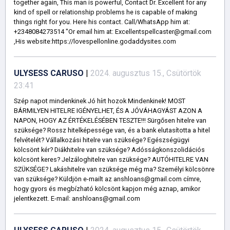
together again, This man is powerful, Contact Dr. Excellent for any
kind of spell or relationship problems he is capable of making
things right for you. Here his contact. Call/WhatsApp him at:
+2348084273514 "Or email him at: Excellentspellcaster@gmail.com
,His website:https://lovespellonline.godaddysites.com
ULYSESS CARUSO
|
2024. augusztus 15., Csütörtök
23:41
Szép napot mindenkinek Jó hírt hozok Mindenkinek! MOST
BÁRMILYEN HITELRE IGÉNYELHET, ÉS A JÓVÁHAGYÁST AZON A
NAPON, HOGY AZ ÉRTÉKELÉSÉBEN TESZTE!!! Sürgősen hitelre van
szüksége? Rossz hitelképessége van, és a bank elutasította a hitel
felvételét? Vállalkozási hitelre van szüksége? Egészségügyi
kölcsönt kér? Diákhitelre van szüksége? Adósságkonszolidációs
kölcsönt keres? Jelzáloghitelre van szüksége? AUTÓHITELRE VAN
SZÜKSÉGE? Lakáshitelre van szüksége még ma? Személyi kölcsönre
van szüksége? Küldjön e-mailt az anshloans@gmail.com címre,
hogy gyors és megbízható kölcsönt kapjon még aznap, amikor
jelentkezett. E-mail: anshloans@gmail.com