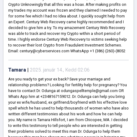
Crypto Unknowingly that all this was a hoax. After making profits on
my trades my account was frozen and they claimed I needed to pay
for some fee which I had no Idea about. I quickly sought help from
an Expert. Century Web Recovery came highly recommended and I
decided to give him a try. To my amazement Century Web Recovery
was able to track and recover my Crypto within a short period of
time. I highly endorse Century Web Recovery to victims seeking help
to recover their lost Crypto from Fraudulent Investment Schemes.
Email: century@cyberservices.com WhatsApp +1 (386) (260)-(8052
Tamara
|
2025. január 14., Kedd 02:06
Are you ready to get your ex back? Save your marriage and
relationship problems? Looking for fertility help for pregnancy? You
have to contact Dr. Odunga at odungaspelltemple@gmail.com OR
Whats App him at +2348167159012. Dr. Odunga can help you bring
your ex wife/husband, ex girlfriend/boyfriend with his effective love
spell which he has used to help thousands of women who have also
written different testimonies about his work and how he can help
you. My name is Tamara Hillsfort, I am from Chicopee, MA. I decided
to write this testimony to tell people who are interested in getting
their problems solved to meet this man Dr. Odunga to help them