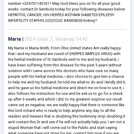
number +2347011451611 May God bless you sir for all your good
works. contact Dr Sambola today for your following diseases below
HEPATITIS, CÁNCER, HIV HERPES ASTHMA DIABETES EPILEPSY
INFERTILITY STAPHYLOCOCCUS. BARENESS Kidney?
Maria
|
2024. július 7., Vasárnap 14:43
My Name is Maria Smith, From Ohio United states Am really happy
that i and my Husband are cured of (HERPES SIMPLEX VIRUS) with
the herbal medicine of Dr Sambola sent to me and my husband, i
have been suffering from this disease for the past 3 years without
solution until i came across this doctors who have cure so many
people with his herbal medicine, i also choose to give him a chance
to help me and my husband, he told me what to do and i kindly did it,
and he gave us his herbal medicine and direct me on how to use it, i
also follows his instruction for use and he ask us to go for a check
up after 3 weeks and which i did, to my greatest surprise our result
came out as negative, we are really happy that there is someone like
this lord richard who is ready to help anytime any day. to all the
readers and Viewers that is doubting this testimony stop doubting it
and contact this Dr and see if he will not actually help you. I am not a
stupid Woman that i will come out to the Public and start saying
what someone have not done for me .contact him now if you are