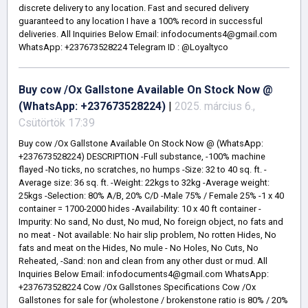
discrete delivery to any location. Fast and secured delivery
guaranteed to any location I have a 100% record in successful
deliveries. All Inquiries Below Email: infodocuments4@gmail.com
WhatsApp: +237673528224 Telegram ID : @Loyaltyco
Buy cow /Ox Gallstone Available On Stock Now @
(WhatsApp: +237673528224)
|
2025. március 6.,
Csütörtök 17:39
Buy cow /Ox Gallstone Available On Stock Now @ (WhatsApp:
+237673528224) DESCRIPTION -Full substance, -100% machine
flayed -No ticks, no scratches, no humps -Size: 32 to 40 sq. ft. -
Average size: 36 sq. ft. -Weight: 22kgs to 32kg -Average weight:
25kgs -Selection: 80% A/B, 20% C/D -Male 75% / Female 25% -1 x 40
container = 1700-2000 hides -Availability: 10 x 40 ft container -
Impurity: No sand, No dust, No mud, No foreign object, no fats and
no meat - Not available: No hair slip problem, No rotten Hides, No
fats and meat on the Hides, No mule - No Holes, No Cuts, No
Reheated, -Sand: non and clean from any other dust or mud. All
Inquiries Below Email: infodocuments4@gmail.com WhatsApp:
+237673528224 Cow /Ox Gallstones Specifications Cow /Ox
Gallstones for sale for (wholestone / brokenstone ratio is 80% / 20%