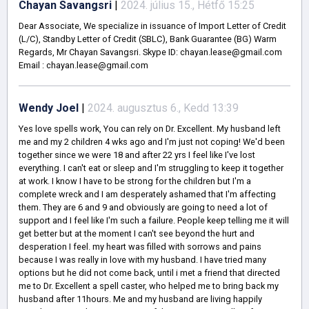
Chayan Savangsri
|
2024. július 15., Hétfő 15:25
Dear Associate, We specialize in issuance of Import Letter of Credit
(L/C), Standby Letter of Credit (SBLC), Bank Guarantee (BG) Warm
Regards, Mr Chayan Savangsri. Skype ID: chayan.lease@gmail.com
Email : chayan.lease@gmail.com
Wendy Joel
|
2024. augusztus 6., Kedd 13:39
Yes love spells work, You can rely on Dr. Excellent. My husband left
me and my 2 children 4 wks ago and I'm just not coping! We'd been
together since we were 18 and after 22 yrs I feel like I've lost
everything. I can't eat or sleep and I'm struggling to keep it together
at work. I know I have to be strong for the children but I'm a
complete wreck and I am desperately ashamed that I'm affecting
them. They are 6 and 9 and obviously are going to need a lot of
support and I feel like I'm such a failure. People keep telling me it will
get better but at the moment I can't see beyond the hurt and
desperation I feel. my heart was filled with sorrows and pains
because I was really in love with my husband. I have tried many
options but he did not come back, until i met a friend that directed
me to Dr. Excellent a spell caster, who helped me to bring back my
husband after 11hours. Me and my husband are living happily