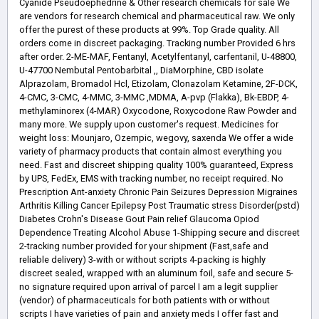
Cyanide Pseudoephedrine & Other research chemicals for sale We
are vendors for research chemical and pharmaceutical raw. We only
offer the purest of these products at 99%. Top Grade quality. All
orders come in discreet packaging. Tracking number Provided 6 hrs
after order. 2-ME-MAF, Fentanyl, Acetylfentanyl, carfentanil, U-48800,
U-47700 Nembutal Pentobarbital ,, DiaMorphine, CBD isolate
Alprazolam, Bromadol Hcl, Etizolam, Clonazolam Ketamine, 2F-DCK,
4-CMC, 3-CMC, 4-MMC, 3-MMC ,MDMA, A-pvp (Flakka), Bk-EBDP, 4-
methylaminorex (4-MAR) Oxycodone, Roxycodone Raw Powder and
many more. We supply upon customer's request. Medicines for
weight loss: Mounjaro, Ozempic, wegovy, saxenda We offer a wide
variety of pharmacy products that contain almost everything you
need. Fast and discreet shipping quality 100% guaranteed, Express
by UPS, FedEx, EMS with tracking number, no receipt required. No
Prescription Ant-anxiety Chronic Pain Seizures Depression Migraines
Arthritis Killing Cancer Epilepsy Post Traumatic stress Disorder(pstd)
Diabetes Crohn's Disease Gout Pain relief Glaucoma Opiod
Dependence Treating Alcohol Abuse 1-Shipping secure and discreet
2-tracking number provided for your shipment (Fast,safe and
reliable delivery) 3-with or without scripts 4-packing is highly
discreet sealed, wrapped with an aluminum foil, safe and secure 5-
no signature required upon arrival of parcel I am a legit supplier
(vendor) of pharmaceuticals for both patients with or without
scripts I have varieties of pain and anxiety meds I offer fast and