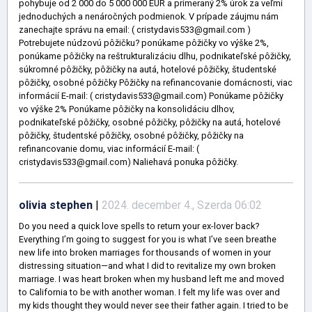
pohybuje od 2 000 do 5 000 000 EUR a primeraný 2% úrok za veľmi
jednoduchých a nenáročných podmienok. V prípade záujmu nám
zanechajte správu na email: ( cristydavis533@gmail.com )
Potrebujete núdzovú pôžičku? ponúkame pôžičky vo výške 2%,
ponúkame pôžičky na reštrukturalizáciu dlhu, podnikateľské pôžičky,
súkromné ​​pôžičky, pôžičky na autá, hotelové pôžičky, študentské
pôžičky, osobné pôžičky Pôžičky na refinancovanie domácnosti, viac
informácií E-mail: ( cristydavis533@gmail.com) Ponúkame pôžičky
vo výške 2% Ponúkame pôžičky na konsolidáciu dlhov,
podnikateľské pôžičky, osobné pôžičky, pôžičky na autá, hotelové
pôžičky, študentské pôžičky, osobné pôžičky, pôžičky na
refinancovanie domu, viac informácií E-mail: (
cristydavis533@gmail.com) Naliehavá ponuka pôžičky.
olivia stephen
|
2024. december 4., Szerda 06:02
Do you need a quick love spells to return your ex-lover back?
Everything I’m going to suggest for you is what I’ve seen breathe
new life into broken marriages for thousands of women in your
distressing situation—and what I did to revitalize my own broken
marriage. I was heart broken when my husband left me and moved
to California to be with another woman. I felt my life was over and
my kids thought they would never see their father again. I tried to be