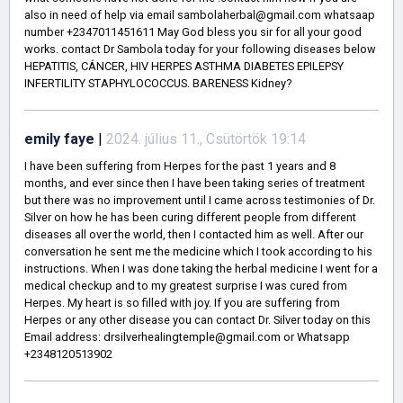
also in need of help via email sambolaherbal@gmail.com whatsaap
number +2347011451611 May God bless you sir for all your good
works. contact Dr Sambola today for your following diseases below
HEPATITIS, CÁNCER, HIV HERPES ASTHMA DIABETES EPILEPSY
INFERTILITY STAPHYLOCOCCUS. BARENESS Kidney?
emily faye
|
2024. július 11., Csütörtök 19:14
I have been suffering from Herpes for the past 1 years and 8
months, and ever since then I have been taking series of treatment
but there was no improvement until I came across testimonies of Dr.
Silver on how he has been curing different people from different
diseases all over the world, then I contacted him as well. After our
conversation he sent me the medicine which I took according to his
instructions. When I was done taking the herbal medicine I went for a
medical checkup and to my greatest surprise I was cured from
Herpes. My heart is so filled with joy. If you are suffering from
Herpes or any other disease you can contact Dr. Silver today on this
Email address: drsilverhealingtemple@gmail.com or Whatsapp
+2348120513902