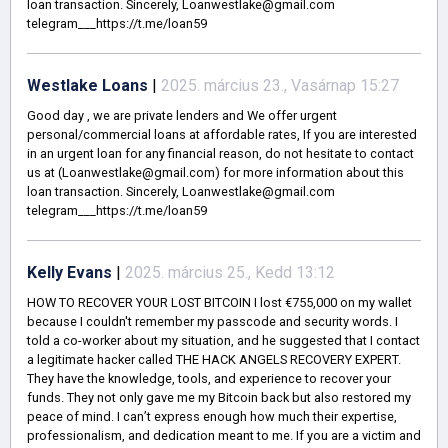
loan transaction. Sincerely, Loanwestlake@gmail.com
telegram___https://t.me/loan59
Westlake Loans
|
2025. március 23., Vasárnap 15:27
Good day , we are private lenders and We offer urgent
personal/commercial loans at affordable rates, If you are interested
in an urgent loan for any financial reason, do not hesitate to contact
us at (Loanwestlake@gmail.com) for more information about this
loan transaction. Sincerely, Loanwestlake@gmail.com
telegram___https://t.me/loan59
Kelly Evans
|
2025. március 25., Kedd 13:12
HOW TO RECOVER YOUR LOST BITCOIN I lost €755,000 on my wallet
because I couldn't remember my passcode and security words. I
told a co-worker about my situation, and he suggested that I contact
a legitimate hacker called THE HACK ANGELS RECOVERY EXPERT.
They have the knowledge, tools, and experience to recover your
funds. They not only gave me my Bitcoin back but also restored my
peace of mind. I can’t express enough how much their expertise,
professionalism, and dedication meant to me. If you are a victim and