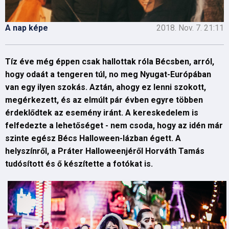
A nap képe
2018. Nov. 7. 21:11
Tíz éve még éppen csak hallottak róla Bécsben, arról,
hogy odaát a tengeren túl, no meg Nyugat-Európában
van egy ilyen szokás. Aztán, ahogy ez lenni szokott,
megérkezett, és az elmúlt pár évben egyre többen
érdeklődtek az esemény iránt. A kereskedelem is
felfedezte a lehetőséget - nem csoda, hogy az idén már
szinte egész Bécs Halloween-lázban égett. A
helyszínről, a Práter Halloweenjéről Horváth Tamás
tudósított és ő készítette a fotókat is.