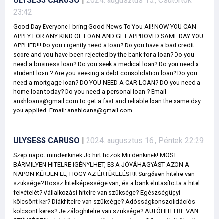
ULYSESS CARUSO
|
2024. augusztus 15., Csütörtök
23:42
Good Day Everyone I bring Good News To You All! NOW YOU CAN
APPLY FOR ANY KIND OF LOAN AND GET APPROVED SAME DAY YOU
APPLIED!!! Do you urgently need a loan? Do you have a bad credit
score and you have been rejected by the bank for a loan? Do you
need a business loan? Do you seek a medical loan? Do you need a
student loan ? Are you seeking a debt consolidation loan? Do you
need a mortgage loan? DO YOU NEED A CAR LOAN? DO you need a
home loan today? Do you need a personal loan ? Email
anshloans@gmail.com to get a fast and reliable loan the same day
you applied. Email: anshloans@gmail.com
ULYSESS CARUSO
|
2024. augusztus 16., Péntek 22:29
Szép napot mindenkinek Jó hírt hozok Mindenkinek! MOST
BÁRMILYEN HITELRE IGÉNYLHET, ÉS A JÓVÁHAGYÁST AZON A
NAPON KÉRJEN EL, HOGY AZ ÉRTÉKELÉST!!! Sürgősen hitelre van
szüksége? Rossz hitelképessége van, és a bank elutasította a hitel
felvételét? Vállalkozási hitelre van szüksége? Egészségügyi
kölcsönt kér? Diákhitelre van szüksége? Adósságkonszolidációs
kölcsönt keres? Jelzáloghitelre van szüksége? AUTÓHITELRE VAN