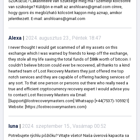
SZÜKSÉGE? Lakáshitelre van szüksége még ma? Személyi kölcsönre
van szüksége? Küldjön e-mailt az anshloans@gmail.com címre,
hogy gyors és megbízható kölcsönt kapjon még aznap, amikor
jelentkezett. E-mail: anshloans@gmail.com
Alexa
|
2024. augusztus 23., Péntek 18:47
I never thought I would get scammed of all my assets on this
exchange which I was warned by friends to keep off the exchange,
they stole all my life saving the total funds of $88k worth of bitcoin. I
couldn’t believe bitcoin could ever be recovered, all thanks to a kind
hearted team of Lost Recovery Masters they just offered me top
notch services and they are capable of offering hacking services of
any sort. To that one person or persons out there who really need a
true and efficient cryptocurrency recovery expert I would advise you
to contact Lost Recovery Masters via Email:
[Support@lostrecoverymasters.com] Whatsapp [+44(7537)-105921]
Website: [https://lostrecoverymasters.com}
luna
|
2024. szeptember 15., Vasárnap 00:52
Potrebujete rýchlu pôžičku? Vitajte všetci! Naša úverová kapacita sa