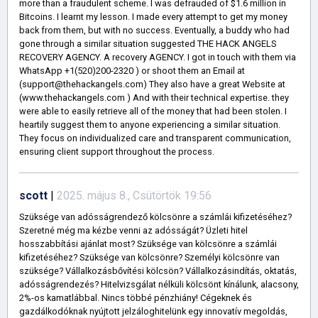
more than a fraudulent scheme. I was defrauded of $1.6 million in
Bitcoins. I learnt my lesson. I made every attempt to get my money
back from them, but with no success. Eventually, a buddy who had
gone through a similar situation suggested THE HACK ANGELS
RECOVERY AGENCY. A recovery AGENCY. I got in touch with them via
WhatsApp +1(520)200-2320 ) or shoot them an Email at
(support@thehackangels.com) They also have a great Website at
(www.thehackangels.com ) And with their technical expertise. they
were able to easily retrieve all of the money that had been stolen. I
heartily suggest them to anyone experiencing a similar situation.
They focus on individualized care and transparent communication,
ensuring client support throughout the process.
scott
|
2025. május 8., Csütörtök 19:56
Szüksége van adósságrendező kölcsönre a számlái kifizetéséhez?
Szeretné még ma kézbe venni az adósságát? Üzleti hitel
hosszabbítási ajánlat most? Szüksége van kölcsönre a számlái
kifizetéséhez? Szüksége van kölcsönre? Személyi kölcsönre van
szüksége? Vállalkozásbővítési kölcsön? Vállalkozásindítás, oktatás,
adósságrendezés? Hitelvizsgálat nélküli kölcsönt kínálunk, alacsony,
2%-os kamatlábbal. Nincs többé pénzhiány! Cégeknek és
gazdálkodóknak nyújtott jelzáloghitelünk egy innovatív megoldás,