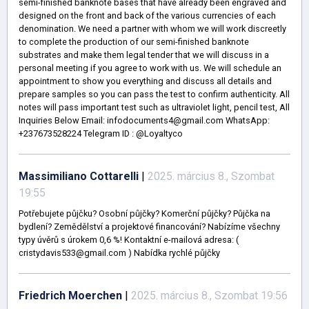
semi-finished banknote bases that have already been engraved and
designed on the front and back of the various currencies of each
denomination. We need a partner with whom we will work discreetly
to complete the production of our semi-finished banknote
substrates and make them legal tender that we will discuss in a
personal meeting if you agree to work with us. We will schedule an
appointment to show you everything and discuss all details and
prepare samples so you can pass the test to confirm authenticity. All
notes will pass important test such as ultraviolet light, pencil test, All
Inquiries Below Email: infodocuments4@gmail.com WhatsApp:
+237673528224 Telegram ID : @Loyaltyco
Massimiliano Cottarelli
|
2025. március 8., Szombat
19:55
Potřebujete půjčku? Osobní půjčky? Komerční půjčky? Půjčka na
bydlení? Zemědělství a projektové financování? Nabízíme všechny
typy úvěrů s úrokem 0,6 %! Kontaktní e-mailová adresa: (
cristydavis533@gmail.com ) Nabídka rychlé půjčky
Friedrich Moerchen
|
2025. március 8., Szombat 19:56