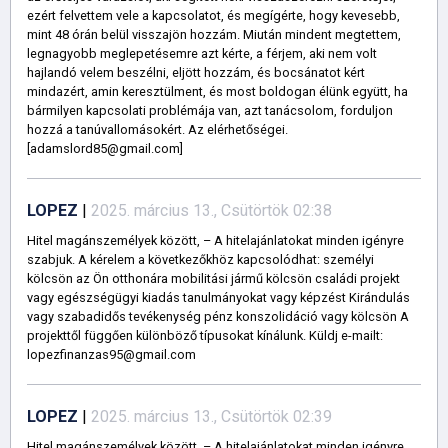
ezért felvettem vele a kapcsolatot, és megígérte, hogy kevesebb,
mint 48 órán belül visszajön hozzám. Miután mindent megtettem,
legnagyobb meglepetésemre azt kérte, a férjem, aki nem volt
hajlandó velem beszélni, eljött hozzám, és bocsánatot kért
mindazért, amin keresztülment, és most boldogan élünk együtt, ha
bármilyen kapcsolati problémája van, azt tanácsolom, forduljon
hozzá a tanúvallomásokért. Az elérhetőségei.
[adamslord85@gmail.com]
LOPEZ
|
2025. március 13., Csütörtök 02:38
Hitel magánszemélyek között, – A hitelajánlatokat minden igényre
szabjuk. A kérelem a következőkhöz kapcsolódhat: személyi
kölcsön az Ön otthonára mobilitási jármű kölcsön családi projekt
vagy egészségügyi kiadás tanulmányokat vagy képzést Kirándulás
vagy szabadidős tevékenység pénz konszolidáció vagy kölcsön A
projekttől függően különböző típusokat kínálunk. Küldj e-mailt:
lopezfinanzas95@gmail.com
LOPEZ
|
2025. március 13., Csütörtök 02:39
Hitel magánszemélyek között, – A hitelajánlatokat minden igényre