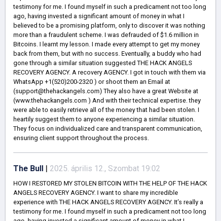
testimony for me. I found myself in such a predicament not too long
ago, having invested a significant amount of money in what I
believed to be a promising platform, only to discover it was nothing
more than a fraudulent scheme. I was defrauded of $1.6 million in
Bitcoins. I learnt my lesson. I made every attempt to get my money
back from them, but with no success. Eventually, a buddy who had
gone through a similar situation suggested THE HACK ANGELS
RECOVERY AGENCY. A recovery AGENCY. I got in touch with them via
WhatsApp +1(520)200-2320 ) or shoot them an Email at
(support@thehackangels.com) They also have a great Website at
(www.thehackangels.com ) And with their technical expertise. they
were able to easily retrieve all of the money that had been stolen. I
heartily suggest them to anyone experiencing a similar situation.
They focus on individualized care and transparent communication,
ensuring client support throughout the process.
The Bull
|
2025. április 12., Szombat 19:02
HOW I RESTORED MY STOLEN BITCOIN WITH THE HELP OF THE HACK
ANGELS RECOVERY AGENCY. I want to share my incredible
experience with THE HACK ANGELS RECOVERY AGENCY. It’s really a
testimony for me. I found myself in such a predicament not too long
ago, having invested a significant amount of money in what I