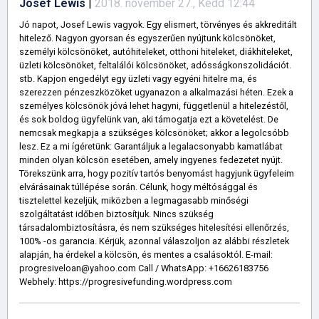
Josef Lewis
|
2018. november 27., Kedd 12:44
Jó napot, Josef Lewis vagyok. Egy elismert, törvényes és akkreditált
hitelező. Nagyon gyorsan és egyszerűen nyújtunk kölcsönöket,
személyi kölcsönöket, autóhiteleket, otthoni hiteleket, diákhiteleket,
üzleti kölcsönöket, feltalálói kölcsönöket, adósságkonszolidációt.
stb. Kapjon engedélyt egy üzleti vagy egyéni hitelre ma, és
szerezzen pénzeszközöket ugyanazon a alkalmazási héten. Ezek a
személyes kölcsönök jóvá lehet hagyni, függetlenül a hitelezéstől,
és sok boldog ügyfelünk van, aki támogatja ezt a követelést. De
nemcsak megkapja a szükséges kölcsönöket; akkor a legolcsóbb
lesz. Ez a mi ígéretünk: Garantáljuk a legalacsonyabb kamatlábat
minden olyan kölcsön esetében, amely ingyenes fedezetet nyújt.
Törekszünk arra, hogy pozitív tartós benyomást hagyjunk ügyfeleim
elvárásainak túllépése során. Célunk, hogy méltósággal és
tisztelettel kezeljük, miközben a legmagasabb minőségi
szolgáltatást időben biztosítjuk. Nincs szükség
társadalombiztosításra, és nem szükséges hitelesítési ellenőrzés,
100% -os garancia. Kérjük, azonnal válaszoljon az alábbi részletek
alapján, ha érdekel a kölcsön, és mentes a csalásoktól. E-mail:
progresiveloan@yahoo.com Call / WhatsApp: +16626183756
Webhely: https://progresivefunding.wordpress.com