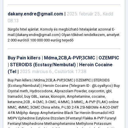
dakany.endre@gmail.com
|
2025. február 25., Kedd
08:13
Sürgős hitel ajánlat. Komoly és megbízható hitelajánlat azonnal E-
mail:(dakany.endre@gmail.com) Olyan tőkével rendelkezem, amelyet
2 000 eurótól 100 000 000 euróig terjedő
Buy Pain killers | Mdma,2CB,A-PVP,3CMC | OZEMPIC
| STEROIDS (Ecstasy/Nembutal) | Heroin Cocaine
(Tel
|
2025. március 6., Csütörtök 17:38
Buy Pain killers | Mdma,2CB,A-PVP,3CMC | OZEMPIC | STEROIDS
(Ecstasy/Nembutal) | Heroin Cocaine (Telegram ID : @Loyaltyco) Buy
Crystal meth, Hydrocodone, Alprazolam Powder, oxycontin, gbl,
tramadol, buy GBL, xanax, klonopin, Amphetamine, cocaine,
ketamine,2CB , 4-CMC, 3-CMC, 4-MMC, 3-MMC,, A-PVP (FLAK) online
MMC, 4MMC, 3CMC China white, P-LSD 2-FA 25I-NBOMe 4-ACO-DMT
4-FA Mdphp 4anpp Amphetamine Black Tar Heroin Bromadol HCl
MDPV Ephedrine Eutylone Etizolam DFentanyl Flakka A-PVP Furanyl
Fentanyl Mephedrone Methamphetamine Methylone Potassium