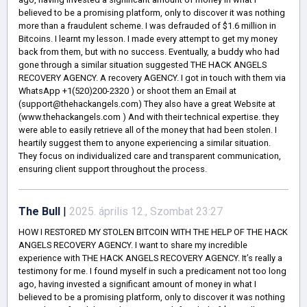
believed to be a promising platform, only to discover it was nothing
more than a fraudulent scheme. I was defrauded of $1.6 million in
Bitcoins. I learnt my lesson. I made every attempt to get my money
back from them, but with no success. Eventually, a buddy who had
gone through a similar situation suggested THE HACK ANGELS
RECOVERY AGENCY. A recovery AGENCY. I got in touch with them via
WhatsApp +1(520)200-2320 ) or shoot them an Email at
(support@thehackangels.com) They also have a great Website at
(www.thehackangels.com ) And with their technical expertise. they
were able to easily retrieve all of the money that had been stolen. I
heartily suggest them to anyone experiencing a similar situation.
They focus on individualized care and transparent communication,
ensuring client support throughout the process.
The Bull
|
2025. április 12., Szombat 23:27
HOW I RESTORED MY STOLEN BITCOIN WITH THE HELP OF THE HACK
ANGELS RECOVERY AGENCY. I want to share my incredible
experience with THE HACK ANGELS RECOVERY AGENCY. It’s really a
testimony for me. I found myself in such a predicament not too long
ago, having invested a significant amount of money in what I
believed to be a promising platform, only to discover it was nothing