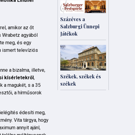
Monika Lindner
Százéves a
Salzburgi Ünnepi
rel, amikor az őt
Játékok
is Wrabetz agyából
ste meg, és egy
 ismert televíziós
ne a bizalma, illetve,
Székek, székek és
i kísérletekről
,
székek
k a magukét, s a 35
esztői, a hírműsorok
elégítés édesíti meg,
zmény. Vita tárgya, hogy
ximum annyit ajánl,