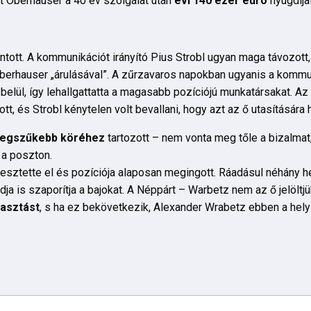
t Oberhauser a 40 év szolgálat után
évi 140 ezer euró
nyugdíja
tott. A kommunikációt irányító Pius Strobl ugyan maga távozott, 
berhauser „árulásával”. A zűrzavaros napokban ugyanis a kommu
elül, így lehallgattatta a magasabb pozíciójú munkatársakat. Az 
tt, és Strobl kénytelen volt bevallani, hogy azt az ő utasítására 
 legszűkebb köréhez
tartozott – nem vonta meg tőle a bizalmat,
a poszton.
esztette el és pozíciója alaposan megingott. Ráadásul néhány he
ja is szaporítja a bajokat. A Néppárt – Warbetz nem az ő jelöltjü
lasztást
, s ha ez bekövetkezik, Alexander Wrabetz ebben a hel