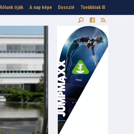
Rólunk írják
A nap képe
Dosszié
Továbbiak