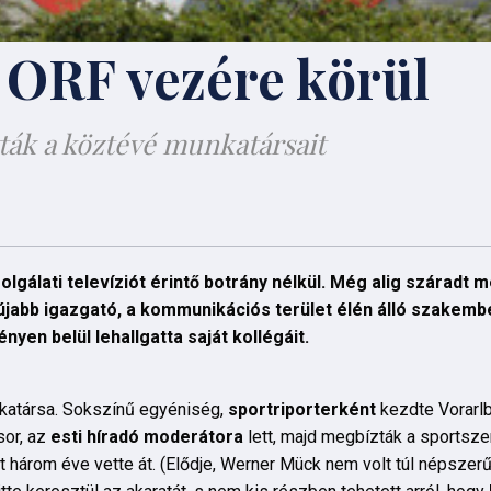
z ORF vezére körül
tták a köztévé munkatársait
gálati televíziót érintő botrány nélkül. Még alig száradt me
 újabb igazgató, a kommunikációs terület élén álló szakembe
yen belül lehallgatta saját kollégáit.
katársa. Sokszínű egyéniség,
sportriporterként
kezdte Vorarlb
or, az
esti híradó moderátora
lett, majd megbízták a sportsz
t három éve vette át. (Elődje, Werner Mück nem volt túl népszer