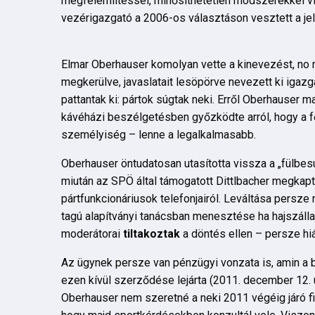
megfélemlítéssel, minősíthetetlen módszerekkel vit
vezérigazgató a 2006-os választáson vesztett a je
Elmar Oberhauser komolyan vette a kinevezést, no
megkerülve, javaslatait lesöpörve nevezett ki igaz
pattantak ki: pártok súgtak neki. Erről Oberhauser 
kávéházi beszélgetésben győzködte arról, hogy a 
személyiség – lenne a legalkalmasabb.
Oberhauser öntudatosan utasította vissza a „fülbesú
miután az SPÖ által támogatott Dittlbacher megkapta
pártfunkcionáriusok telefonjairól. Leváltása persz
tagú alapítványi tanácsban menesztése ha hajszáll
moderátorai
tiltakoztak
a döntés ellen – persze hi
Az ügynek persze van pénzügyi vonzata is, amin a b
ezen kívül szerződése lejárta (2011. december 12. u
Oberhauser nem szeretné a neki 2011 végéig járó fi