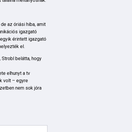
t találna méltányosnak.
de az óriási hiba, amit
nikációs igazgató
egyik érintett igazgató
helyezték el.
 Strobl belátta, hogy
te elhunyt a tv
k volt – egyre
yzetben nem sok jóra