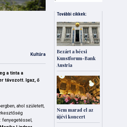
További cikkek:
Bezárt a bécsi
Kultúra
Kunstforum-Bank
Austria
g a tinta a
r távozott. Igaz, ő
ergben, ahol született,
Nem marad el az
erkesztőség
újévi koncert
ű: fenyegetéssel,