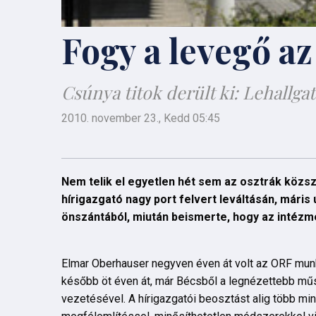
Fogy a levegő a
Csúnya titok derült ki: Lehallga
2010. november 23., Kedd 05:45
Nem telik el egyetlen hét sem az osztrák közszol
hírigazgató nagy port felvert leváltásán, máris
önszántából, miután beismerte, hogy az intézmén
Elmar Oberhauser negyven éven át volt az ORF mun
később öt éven át, már Bécsből a legnézettebb műs
vezetésével. A hírigazgatói beosztást alig több min