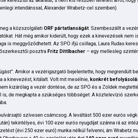
te keresztül az akaratát, s nem kis részben tehetett arról, hogy
lenlegi intendánssal, Alexander Wrabetz-cel szemben).
 meg a közszolgálati
ORF pártatlanságát
. Szembeszállt a vezér
gatókat. Hát még amikor kiderült, hogy ezek a kinevezések nem 
maga is meggyőződhetett. Az SPÖ ifjú csillaga, Laura Rudas kere
főszerkesztői posztra
Fritz Dittlbacher
– egy mellesleg szintén
gást”. Amikor a vezérigazgató bejelentette, hogy megrendült ben
 a kinevezést, kitálalt. Volt mit mesélnie,
konkrét befolyásolás
e nem kizárólag a vezér döntése, de az SPÖ és a Zöldek megtetté
al is, de megkapta a szükséges többséget. A köztelevízió szerk
ába.
ulvársajtó szívesen csámcsog. A leváltást 500 ezer eurós végki
tán) tekintélyes, évi 100 ezer eurós nyugdíjat szánna rá az inté
zetést (évi 250 ezer euró) munka nélkül felvenni, ám Wrabetz ma