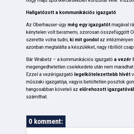
hogy majd sportkérdésekben konzultál vele. Viszon
Hallgatózott a kommunikációs igazgató
Az Oberhauser-ügy
még egy igazgatót
magával rán
kénytelen volt beismerni, szorosan összefüggött O
szerette volna tudni,
ki mit gondol
az intézményen b
azonban megtalálta a készüléket, nagy ribilliót csapo
Bár Wrabetz – a kommunikációs igazgató
a vezér
megengedhetetlen cselekedete után nem maradhat 
Ezzel a vezérigazgató
legelkötelezettebb hívét
v
műszaki igazgatója, vagyis betöltetlen posztok gond
hangosabban követeli az
előrehozott igazgatóvá
számíthat.
0 komment: