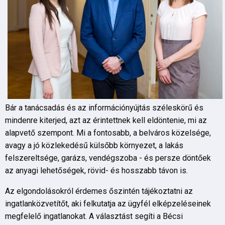
Bár a tanácsadás és az információnyújtás széleskörű és
mindenre kiterjed, azt az érintettnek kell eldöntenie, mi az
alapvető szempont. Mi a fontosabb, a belváros közelsége,
avagy a jó közlekedésű külsőbb környezet, a lakás
felszereltsége, garázs, vendégszoba - és persze döntőek
az anyagi lehetőségek, rövid- és hosszabb távon is.
Az elgondolásokról érdemes őszintén tájékoztatni az
ingatlanközvetítőt, aki felkutatja az ügyfél elképzeléseinek
megfelelő ingatlanokat. A választást segíti a Bécsi