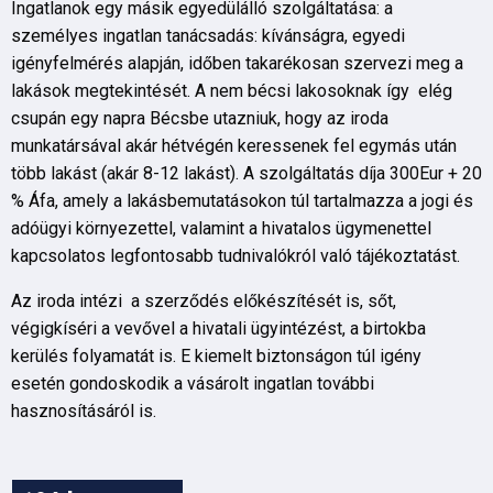
Ingatlanok egy másik egyedülálló szolgáltatása: a
személyes ingatlan tanácsadás: kívánságra, egyedi
igényfelmérés alapján, időben takarékosan szervezi meg a
lakások megtekintését. A nem bécsi lakosoknak így elég
csupán egy napra Bécsbe utazniuk, hogy az iroda
munkatársával akár hétvégén keressenek fel egymás után
több lakást (akár 8-12 lakást). A szolgáltatás díja 300Eur + 20
% Áfa, amely a lakásbemutatásokon túl tartalmazza a jogi és
adóügyi környezettel, valamint a hivatalos ügymenettel
kapcsolatos legfontosabb tudnivalókról való tájékoztatást.
Az iroda intézi a szerződés előkészítését is, sőt,
végigkíséri a vevővel a hivatali ügyintézést, a birtokba
kerülés folyamatát is. E kiemelt biztonságon túl igény
esetén gondoskodik a vásárolt ingatlan további
hasznosításáról is.