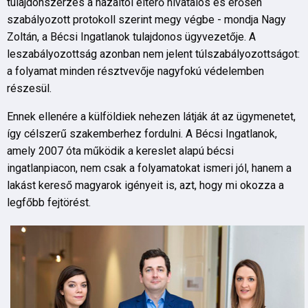
tulajdonszerzés a hazaitól eltérő hivatalos és erősen
szabályozott protokoll szerint megy végbe - mondja Nagy
Zoltán, a Bécsi Ingatlanok tulajdonos ügyvezetője. A
leszabályozottság azonban nem jelent túlszabályozottságot:
a folyamat minden résztvevője nagyfokú védelemben
részesül.
Ennek ellenére a külföldiek nehezen látják át az ügymenetet,
így célszerű szakemberhez fordulni. A Bécsi Ingatlanok,
amely 2007 óta működik a kereslet alapú bécsi
ingatlanpiacon, nem csak a folyamatokat ismeri jól, hanem a
lakást kereső magyarok igényeit is, azt, hogy mi okozza a
legfőbb fejtörést.