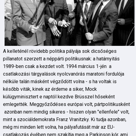
A kelleténél rövidebb politika pályája sok dicsőséges
pillanatot szerzett a néppárti politikusnak: a határnyitás
1989-ben csak a kezdet volt. 1994 március 1-jén a
csatlakozási tárgyalások nyolcvanórás maratoni fordulója
nélküle talán másként végződött volna - s ha voltak is
később viták, kinek az érdeme a siker, Mock
külügyminisztert e naptól kezdve Brüsszel hőseként
emlegették. Meggyőződéses európai volt, pártpolitikusként
azonban nem mindig sikeres - hiszen olyan "ellenfele" volt,
mint a szociáldemokrata Franz Vranitzky. Ki tudja azonban,
még mi minden lett volna, ha pályafutását már az EU-
csatlakozás évében nem szakítja meg a Parkinson kór, ami