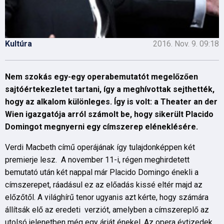
Kultúra
2016. Nov. 9. 09:18
Nem szokás egy-egy operabemutatót megelőzően
sajtóértekezletet tartani, így a meghívottak sejthették,
hogy az alkalom különleges. Így is volt: a Theater an der
Wien igazgatója arról számolt be, hogy sikerült Placido
Domingot megnyerni egy címszerep eléneklésére.
Verdi Macbeth című operájának így tulajdonképpen két
premierje lesz. A november 11-i, régen meghirdetett
bemutató után két nappal már Placido Domingo énekli a
címszerepet, ráadásul ez az előadás kissé eltér majd az
előzőtől. A világhírű tenor ugyanis azt kérte, hogy számára
állítsák elő az eredeti verziót, amelyben a címszereplő az
utolsó jelenetben még egy áriát énekel. Az opera évtizedek