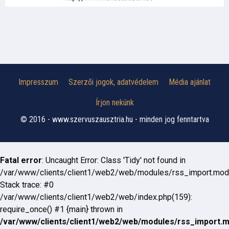
Impresszum
Szerzői jogok, adatvédelem
Média ajánlat
Írjon nekünk
© 2016 - www.szervuszausztria.hu - minden jog fenntartva
Fatal error
: Uncaught Error: Class 'Tidy' not found in
/var/www/clients/client1/web2/web/modules/rss_import.mod
Stack trace: #0
/var/www/clients/client1/web2/web/index.php(159):
require_once() #1 {main} thrown in
/var/www/clients/client1/web2/web/modules/rss_import.