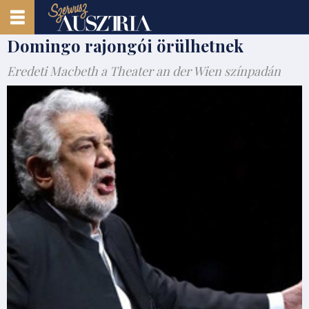
Domingo rajongói örülhetnek
Eredeti Macbeth a Theater an der Wien színpadán