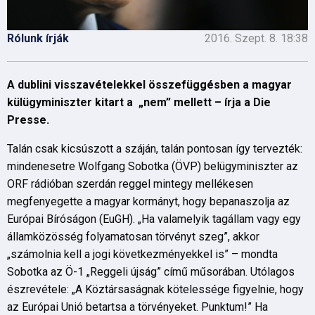
Rólunk írják
2016. Szept. 8. 18:38
A dublini visszavételekkel összefüggésben a magyar
külügyminiszter kitart a „nem” mellett – írja a Die
Presse.
Talán csak kicsúszott a száján, talán pontosan így tervezték:
mindenesetre Wolfgang Sobotka (ÖVP) belügyminiszter az
ORF rádióban szerdán reggel mintegy mellékesen
megfenyegette a magyar kormányt, hogy bepanaszolja az
Európai Bíróságon (EuGH). „Ha valamelyik tagállam vagy egy
államközösség folyamatosan törvényt szeg”, akkor
„számolnia kell a jogi következményekkel is” – mondta
Sobotka az Ö-1 „Reggeli újság” című műsorában. Utólagos
észrevétele: „A Köztársaságnak kötelessége figyelnie, hogy
az Európai Unió betartsa a törvényeket. Punktum!” Ha