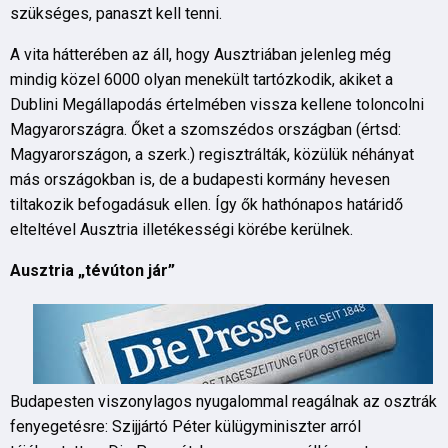
szükséges, panaszt kell tenni.
A vita hátterében az áll, hogy Ausztriában jelenleg még
mindig közel 6000 olyan menekült tartózkodik, akiket a
Dublini Megállapodás értelmében vissza kellene toloncolni
Magyarországra. Őket a szomszédos országban (értsd:
Magyarországon, a szerk.) regisztrálták, közülük néhányat
más országokban is, de a budapesti kormány hevesen
tiltakozik befogadásuk ellen. Így ők hathónapos határidő
elteltével Ausztria illetékességi körébe kerülnek.
Ausztria „tévúton jár”
Budapesten viszonylagos nyugalommal reagálnak az osztrák
fenyegetésre: Szijjártó Péter külügyminiszter arról