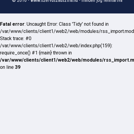
© 2016 - www.szervuszausztria.hu - minden jog fenntartva
Fatal error
: Uncaught Error: Class 'Tidy' not found in
/var/www/clients/client1/web2/web/modules/rss_import.mod
Stack trace: #0
/var/www/clients/client1/web2/web/index.php(159):
require_once() #1 {main} thrown in
/var/www/clients/client1/web2/web/modules/rss_import.
on line
39