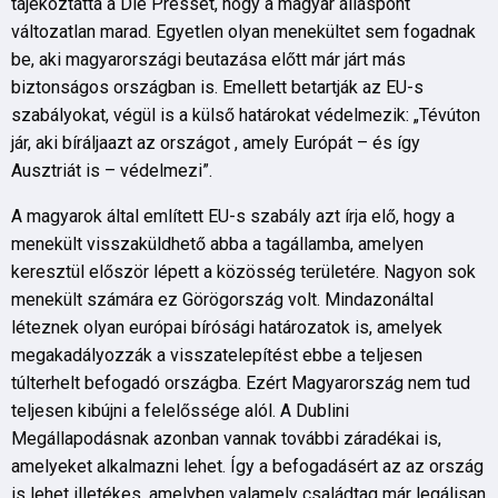
tájékoztatta a Die Pressét, hogy a magyar álláspont
változatlan marad. Egyetlen olyan menekültet sem fogadnak
be, aki magyarországi beutazása előtt már járt más
biztonságos országban is. Emellett betartják az EU-s
szabályokat, végül is a külső határokat védelmezik: „Tévúton
jár, aki bíráljaazt az országot , amely Európát – és így
Ausztriát is – védelmezi”.
A magyarok által említett EU-s szabály azt írja elő, hogy a
menekült visszaküldhető abba a tagállamba, amelyen
keresztül először lépett a közösség területére. Nagyon sok
menekült számára ez Görögország volt. Mindazonáltal
léteznek olyan európai bírósági határozatok is, amelyek
megakadályozzák a visszatelepítést ebbe a teljesen
túlterhelt befogadó országba. Ezért Magyarország nem tud
teljesen kibújni a felelőssége alól. A Dublini
Megállapodásnak azonban vannak további záradékai is,
amelyeket alkalmazni lehet. Így a befogadásért az az ország
is lehet illetékes, amelyben valamely családtag már legálisan