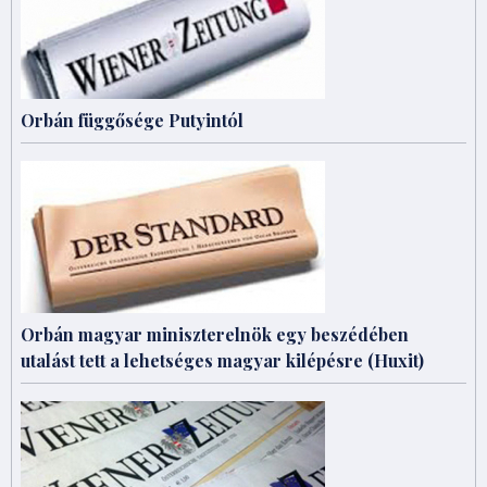
Orbán függősége Putyintól
Orbán magyar miniszterelnök egy beszédében
utalást tett a lehetséges magyar kilépésre (Huxit)