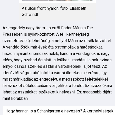
Az utcai front nyáron, fotó: Elisabeth
Schwindl
Az engedély nagy öröm - s erről Fodor Mária a Die
Pressében is nyilatkozhatott. A téli kerthelyiség
üzemetetése új lehetőség, amellyel Mária az elsők között él.
A vendéglősök már évek óta ostromolják a hatóságokat,
hiszen nyaranta nemcsak nekik, hanem a vendégnek is nagy
előny, hogy szabad ég alatt is leülhet - ráadásul a sok színes
ernyő, csinos szék és asztal a városképnek is jót tesz. Az
idei évtől végre rábólintott a városi illetékes a kérésre, így
most már kiadják az engedélyt, a megszokott feltételekkel:
ha az üzlet sétálóutcában v an, akkor a terület tíz százalékára
lehet az asztalokat, székeket kihelyezni. És: magasabb díjért,
mint korábban.
Hogy honnan is a Schanigarten elnevezés? A kerthelyiségek 