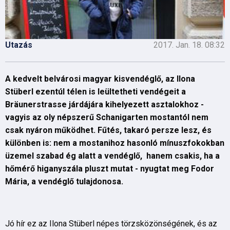
Utazás
2017. Jan. 18. 08:32
A kedvelt belvárosi magyar kisvendéglő, az Ilona
Stüberl ezentúl télen is leültetheti vendégeit a
Bräunerstrasse járdájára kihelyezett asztalokhoz -
vagyis az oly népszerű Schanigarten mostantól nem
csak nyáron működhet. Fűtés, takaró persze lesz, és
különben is: nem a mostanihoz hasonló mínuszfokokban
üzemel szabad ég alatt a vendéglő, hanem csakis, ha a
hőmérő higanyszála pluszt mutat - nyugtat meg Fodor
Mária, a vendéglő tulajdonosa.
Jó hír ez az Ilona Stüberl népes törzsközönségének, és az