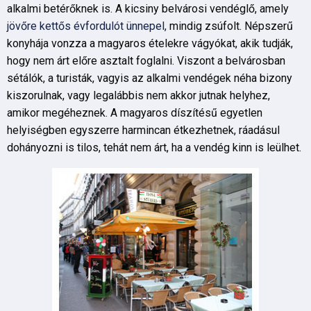
alkalmi betérőknek is. A kicsiny belvárosi vendéglő, amely
jövőre kettős évfordulót ünnepel,
mindig zsúfolt. Népszerű
konyhája vonzza a magyaros ételekre vágyókat, akik tudják,
hogy nem árt előre asztalt foglalni. Viszont a belvárosban
sétálók, a turisták, vagyis az alkalmi vendégek néha bizony
kiszorulnak, vagy legalábbis nem akkor jutnak helyhez,
amikor megéheznek. A magyaros díszítésű egyetlen
helyiségben egyszerre harmincan étkezhetnek, ráadásul
dohányozni is tilos, tehát nem árt, ha a vendég kinn is leülhet.