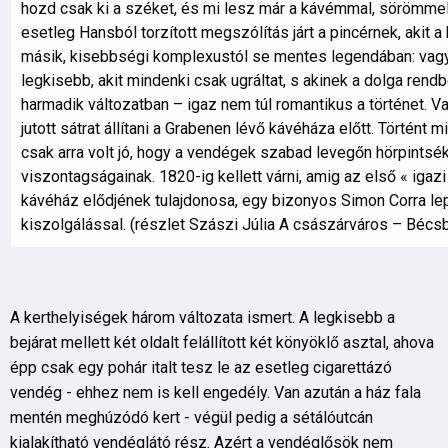
hozd csak ki a széket, és mi lesz már a kávémmal, sörömmel?
esetleg Hansból torzított megszólítás járt a pincérnek, akit a
másik, kisebbségi komplexustól se mentes legendában: vagyis
legkisebb, akit mindenki csak ugráltat, s akinek a dolga rend
harmadik változatban – igaz nem túl romantikus a történet. 
jutott sátrat állítani a Grabenen lévő kávéháza előtt. Történ
csak arra volt jó, hogy a vendégek szabad levegőn hörpintsék 
viszontagságainak. 1820-ig kellett várni, amig az első « igaz
kávéház elődjének tulajdonosa, egy bizonyos Simon Corra lep
kiszolgálással. (részlet Szászi Júlia A császárváros – Bécs
A kerthelyiségek három változata ismert. A legkisebb a
bejárat mellett két oldalt felállított két könyöklő asztal, ahova
épp csak egy pohár italt tesz le az esetleg cigarettázó
vendég - ehhez nem is kell engedély. Van azután a ház fala
mentén meghúzódó kert - végül pedig a sétálóutcán
kialakítható vendéglátó rész. Azért a vendéglősök nem