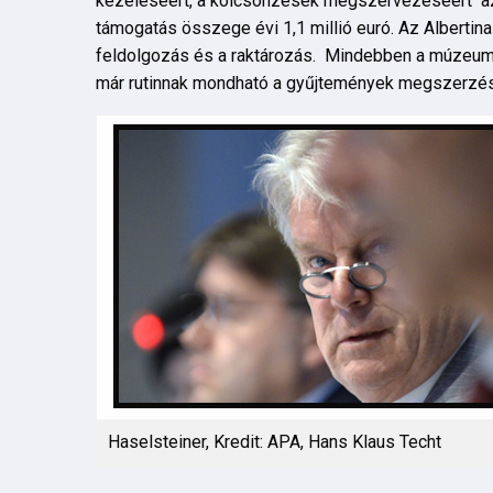
kezeléséért, a kölcsönzések megszervezéséért az á
támogatás összege évi 1,1 millió euró. Az Albertina
feldolgozás és a raktározás. Mindebben a múzeumna
már rutinnak mondható a gyűjtemények megszerzése és
Haselsteiner, Kredit: APA, Hans Klaus Techt