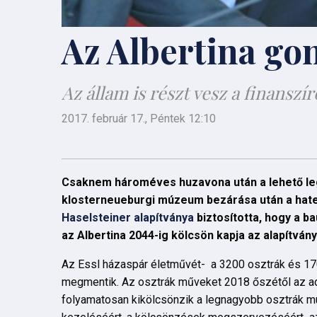
Az Albertina go
Az állam is részt vesz a finanszí
2017. február 17., Péntek 12:10
Csaknem hároméves huzavona után a lehető legjo
klosterneueburgi múzeum bezárása után a hatez
Haselsteiner alapítványa
biztosította, hogy a b
az Albertina 2044-ig kölcsön kapja az alapítván
Az Essl házaspár életművét- a 3200 osztrák és 170
megmentik. Az osztrák műveket 2018 őszétől az addi
folyamatosan kikölcsönzik a legnagyobb osztrák mú