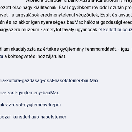
Albrecht Schröder a Bank-Austria-Kunstforum ( Fre
zett első nagy kiállításnak. Essl egyébként röviddel ezután pró
yét - a tárgyalások eredménytelenül végződtek, Esslt és anyagát
yomán és az akkor igen nyereséges bauMax hálózat gazdasági er
 nagyszerű múzeum - amelytől tavaly ugyancsak
el kellett búcsú
llam akadályozta az értékes gyűjtemény fennmaradását, - igaz, 
ta
a költségvetési hozzájárulást.
tria-kultura-gazdasag-essl-haselsteiner-bauMax
ztria-essl-gyujtemeny-bauMax
ltak-az-essl-gyujtemeny-kepei
-bezar-kunstlerhaus-haselsteiner