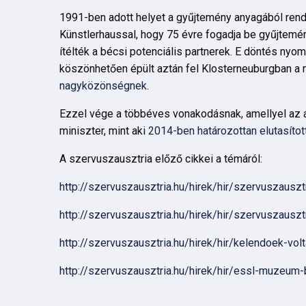
1991-ben adott helyet a gyűjtemény anyagából rende
Künstlerhaussal, hogy 75 évre fogadja be gyűjtemén
ítélték a bécsi potenciális partnerek. E döntés n
köszönhetően épült aztán fel Klosterneuburgban a
nagyközönségnek
.
Ezzel vége a többéves vonakodásnak, amellyel az á
miniszter, mint aki
2014-ben határozottan elutasítot
A szervuszausztria előző cikkei a témáról:
http://szervuszausztria.hu/hirek/hir/szervuszausz
http://szervuszausztria.hu/hirek/hir/szervuszaus
http://szervuszausztria.hu/hirek/hir/kelendoek-vo
http://szervuszausztria.hu/hirek/hir/essl-muzeum