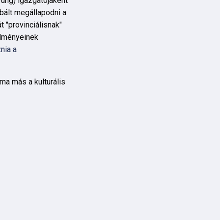
yung) igazgatójaként
bált megállapodni a
 "provinciálisnak"
edményeinek
znia a
ma más a kulturális