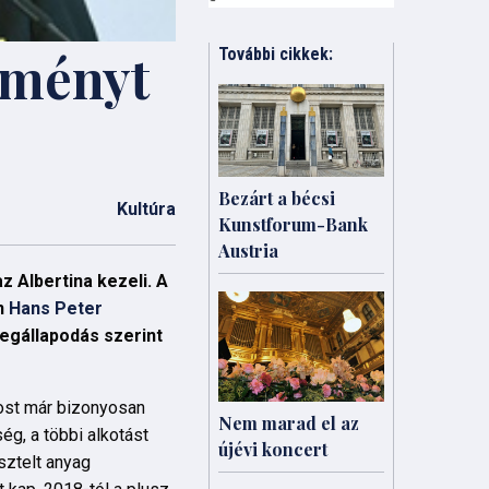
eményt
További cikkek:
Bezárt a bécsi
Kultúra
Kunstforum-Bank
Austria
 Albertina kezeli. A
án
Hans Peter
megállapodás szerint
most már bizonyosan
Nem marad el az
ég, a többi alkotást
újévi koncert
sztelt anyag