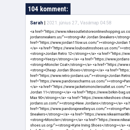
104 komment:
Sarah
|
2021. június 27., Vasárnap 04:58
<a href="https://www.nikesoutletstoreonlineshopping.us.com/"><strong>Nike Shoes Outlet Store Online Shopping</strong></a> <a href="https://www.air-jordansneakers.us/"><strong>Air Jordan Sneakers</strong></a> <a href="https://www.airjordan11s.us.com/"><strong>Jordan 11</strong></a> <a href="https://www.jordan11low.us.com/"><strong>Jordan 11</strong></a> <a href="https://www.monclerstoreoutlet.us.com/"><strong>Moncler Outlet</strong></a> <a href="https://www.louboutinsshoes.us.com/"><strong>Christian Louboutin Shoes</strong></a> <a href="https://www.jordansretro12.us/"><strong>Jordan Retro 12</strong></a> <a href="https://www.pandoraonline.us/"><strong>Pandora</strong></a> <a href="https://www.yeezyonline.us.com/"><strong>Yeezy</strong></a> <a href="https://www.jordans5.us/"><strong>Jordans 5</strong></a> <a href="https://www.monclerstores.us.com/"><strong>Moncler Coat</strong></a> <a href="https://www.monclercom.us.com/"><strong>Moncler</strong></a> <a href="https://www.jordanshoess.us.com/"><strong>Cheap Jordan Shoes</strong></a> <a href="https://www.outletgoldengoose.us.com/"><strong>Golden Goose Sneakers</strong></a> <a href="https://www.retro-jordans.us/"><strong>Jordan Retro</strong></a> <a href="https://www.jordan-12.us.com/"><strong>Jordan 12</strong></a> <a href="https://www.pandorascharms.us.com/"><strong>Pandora Charms</strong></a> <a href="https://www.jordans11.us.com/"><strong>Jordan 11</strong></a> <a href="https://www.jacketsmoncleroutlet.us.com/"><strong>Moncler Jackets</strong></a> <a href="https://www.jordanretro-11.us.com/"><strong>Retro Jordan 11</strong></a> <a href="https://www.birkin-bag.us.com/"><strong>Hermes Birkin</strong></a> <a href="https://www.air-max90.us.com/"><strong>Air Max 90</strong></a> <a href="https://www.nikeshoes-cheap.us.com/"><strong>Nike Shoes For Women</strong></a> <a href="https://www.new-jordans.us.com/"><strong>New Jordans</strong></a> <a href="https://www.redbottomslouboutin.us.org/"><strong>Red Bottom Shoes</strong></a> <a href="https://www.pandorajewellery.us.com/"><strong>Pandora Jewelry</strong></a> <a href="https://www.jordans-sneakers.us.com/"><strong>Jordans Sneakers</strong></a> <a href="https://www.nikeairmax98.us/"><strong>Nike Air Max 98 Cone</strong></a> <a href="https://www.monclerjacket.us.org/"><strong>Moncler</strong></a> <a href="https://www.nikeair-maxs.us.com/"><strong>Cheap Air Max</strong></a> <a href="https://www.kyrieirving-shoes.us.org/"><strong>Kyrie Irving Shoes</strong></a> <a href="https://www.nikeoutletshoes.us.com/"><strong>Nike Shoes</strong></a> <a href="https://www.redbottomshoeslouboutin.us.com/"><strong>Red Bottom Shoes</strong></a> <a href="https://www.red-bottomsshoes.us.com/"><strong>Red Bottom Shoes</strong></a> <a href="https://www.huarachesnike.us.com/"><strong>Nike Huaraches</strong></a> <a href="https://www.jordan12retros.us/"><strong>Jordan 12 Retro</strong></a> <a href="https://www.jordan-4.us.com/"><strong>Air Jordan 4</strong></a> <a href="https://www.adidasnmdr1.us.org/"><strong>NMD R1</strong></a> <a href="https://www.moncler-outletjackets.us.com/"><strong>Moncler Outlet</strong></a> <a href="https://www.airforceoneshoes.us.com/"><strong>Air Force 1</strong></a> <a href="https://www.goldengoosesneakerss.us.com/"><strong>Golden Goose Sneakers</strong></a> <a href="https://www.nikeairforce1.us.org/"><strong>Nike Air Force 1 High</strong></a> <a href="https://www.pandoras.us.com/"><strong>Pandoras Jewelry</strong></a> <a href="https://www.pandoraringssite.us/"><strong>Pandora Rings Official Site</strong></a> <a href="https://www.eccos.us.com/"><strong>ECCO Shoes</strong></a> <a href="https://www.goldensgoose.us.com/"><strong>Golden Goose</strong></a> <a href="https://www.ggdbshoes.us.com/"><strong>GGDB</strong></a> <a href="https://www.goldengooseshoess.us.com/"><strong>Golden Goose Shoes</strong></a> <a href="http