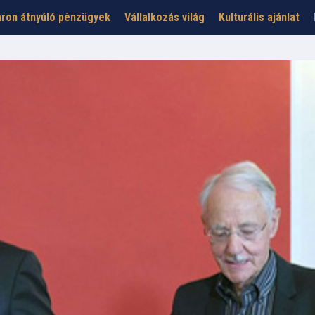
ron átnyúló pénzügyek
Vállalkozás világ
Kulturális ajánlat