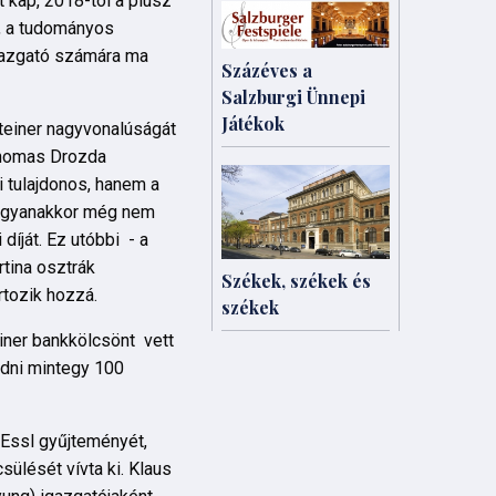
 kap, 2018-tól a plusz
s, a tudományos
igazgató számára ma
Százéves a
Salzburgi Ünnepi
Játékok
teiner nagyvonalúságát
 Thomas Drozda
i tulajdonos, hanem a
 Ugyanakkor még nem
 díját. Ez utóbbi - a
rtina osztrák
Székek, székek és
rtozik hozzá.
székek
ner bankkölcsönt vett
adni mintegy 100
 Essl gyűjteményét,
lését vívta ki. Klaus