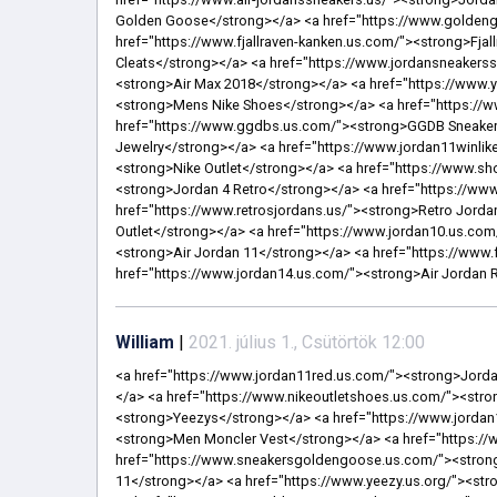
William
|
2021. július 1., Csütörtök 12:00
<a href="https://www.jordan11red.us.com/"><strong>Jordan 11 Red</strong></a> <a href="https://www.new-jordans.us.com/"><strong>New Jordans</strong></a> <a href="https://www.nikeoutletshoes.us.com/"><strong>Nike Shoes Outlet</strong></a> <a href="https://www.yeezys-shoes.us.org/"><strong>Yeezys</strong></a> <a href="https://www.jordan13s.us/"><strong>Jordan 13s</strong></a> <a href="https://www.monclervest.us.com/"><strong>Men Moncler Vest</strong></a> <a href="https://www.jordan14.us.com/"><strong>Jordan 14</strong></a> <a href="https://www.sneakersgoldengoose.us.com/"><strong>Golden Goose Sneakers</strong></a> <a href="https://www.jordans11.us.com/"><strong>Jordans 11</strong></a> <a href="https://www.yeezy.us.org/"><strong>Yeezy</strong></a> <a href="https://www.ggdbs.us.com/"><strong>GGDB Shoes</strong></a> <a href="https://www.goldengoosesneakerss.us.com/"><strong>Golden Goose Sneakers Women</strong></a> <a href="https://www.pandorajewelryofficial-site.us/"><strong>Pandora Jewelry</strong></a> <a href="https://www.newjordansshoes.us.com/"><strong>Jordans 2021</strong></a> <a href="https://www.pandoraringssite.us/"><strong>Pandora Ring</strong></a> <a href="https://www.ferragamo-outlets.us/"><strong>Ferragamo Outlet</strong></a> <a href="https://www.jordan1.us.com/"><strong>Jordan 1 Retro</strong></a> <a href="https://www.jordanretro-11.us.com/"><strong>Jordan 11</strong></a> <a href="https://www.airjordan4s.us/"><strong>Air Jordan 4 Retro</strong></a> <a href="https://www.pandoras.us.com/"><strong>Pandora</strong></a> <a href="https://www.shoeslouboutin.us.com/"><strong>Christian Louboutin</strong></a> <a href="https://www.jordanshoess.us.com/"><strong>Jordan Shoes For Women</strong></a> <a href="https://www.goldengoosesales.us.com/"><strong>Golden Goose Sale</strong></a> <a href="https://www.birkin-bag.us.com/"><strong>Hermes Birkin</strong></a> <a href="https://www.pandorascharms.us.com/"><strong>Pandora Charms Sale Clearance</strong></a> <a href="https://www.jordan11winlike96.us/"><strong>Win Like 96</strong></a> <a href="https://www.soccercleats.us.com/"><strong>Soccer Shoes</strong></a> <a href="https://www.huarachesnike.us.com/"><strong>Nike Huarache</strong></a> <a href="https://www.retro-jordans.us/"><strong>Jordans Retro</strong></a> <a href="https://www.jordan12retros.us/"><strong>Jordan Retro 12</strong></a> <a href="https://www.pandorajewelryofficialsite.us.com/"><strong>Pandora Jewelry</strong></a> <a href="https://www.pandorasjewelry.ca/"><strong>Pandora Jewelry</strong></a> <a href="https://www.nikeairmax98.us/"><strong>Nike Air Max 98</strong></a> <a href="https://www.nikeofficialwebsite.us.com/"><strong>Nike Website</strong></a> <a href="https://www.goldengooseshoess.us.com/"><strong>Golden Goose Shoes Women</strong></a> <a href="https://www.airforceoneshoes.us.com/"><strong>Air Force 1</strong></a> <a href="https://www.adidasnmdr1.us.org/"><strong>Adidas NMD</strong></a> <a href="https://www.jordans5.us/"><strong>Jordans 5</strong></a> <a href="https://www.jordans4retro.us/"><strong>Jordan 4 Retro</strong></a> <a href="https://www.air-jordansneakers.us/"><strong>Jordan Sneakers</strong></a> <a href="https://www.monclercom.us.com/"><strong>Moncler Coats</strong></a> <a href="https://www.jordan11sshoes.us/"><strong>Jordan 11s</strong></a> <a href="https://www.jordan-12.us.com/"><strong>Jordan 12</strong></a> <a href="https://www.monclerstores.us.com/"><strong>Moncler Coat</strong></a> <a href="https://www.balenciagatriples.us.org/"><strong>Triple S Balenciaga</strong></a> <a href="https://www.moncler-outletjackets.us.com/"><strong>Moncler Jackets</strong></a> <a href="https://www.nike--shoes.us.com/"><strong>Nike Shoes