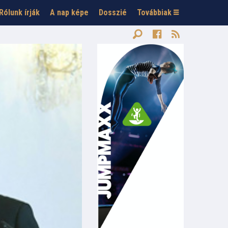
Rólunk írják
A nap képe
Dosszié
Továbbiak