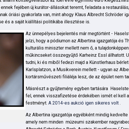
llami költségvetésből az idei évre egymillió euró kiegészítést
 ennek fejében új kurátor-állásokat teremt, feladata a restaurálá
k óriási gyakorlata van, mint ahogy Klaus Albrecht Schröder 
 a saját kiállítási politikába illesztése is.
Az ünnepélyes bejelentés már megtörtént - Hasels
jelzi, hogy a pódiumon az Albertina igazgatója és
kulturális miniszter mellett nem ő, a tulajdonképpen
műkincseket összegyűjtő Karheinz Essl állhatott.
tudni, ki és miből fedezi majd a Künstlerhaus bérleti
Karlsplatzon, a Musikverein mellett - ugyan az Albe
kortársművészeti filiáléja lesz, de az épület nem ta
Másrészt a gyűjtemény egyben tartására Haselstei
fel, ennek visszafizetése érdekében ismét el kell 
festményt.
A 2014-es aukció igen sikeres volt
.
Az Albertina igazgatója egyébként mindig kedvelte
amely nem minden múzeumi szakember nagyrabecsü