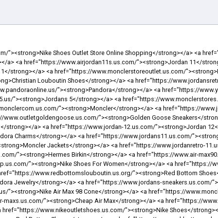
s://www.pandoracanadajewelry.ca/"><strong>Pandora Jewelry</strong></a> <a href="https://www.nikeoutletstoresonlineshopping.us.com/"><strong>Nike Outlet Store</strong></a> <a href="https://www.air-jordans11.us.com/"><strong>Air Jordan 11</strong></a> <a href="https://www.yeezy.us.org/"><strong>Yeezy</strong></a> <a href="https://www.jordansretro3.us/"><strong>Jordan 3 Retro</strong></a> <a href="https://www.jordan11ssneakers.us/"><strong>Jordan 11's</strong></a> <a href="https://www.balenciagatriples.us.org/"><strong>Balenciaga Triple S</strong></a> <a href="https://www.airjordan3s.us/"><strong>Air Jordan 3</strong></a> <a href="https://www.airjordansneakers.us.com/"><strong>Air Jordan Sneakers</strong></a> <a href="https://www.jordanshoesretro.us.com/"><strong>Jordan Shoes</strong></a> <a href="https://www.airjordan4s.us/"><strong>Air Jordan 4</strong></a> <a href="https://www.sneakersgoldengoose.us.com/"><strong>Golden Goose Sneakers</strong></a> <a href="https://www.jordan-8.us/"><strong>Jordan 8</strong></a> <a href="https://www.jordans-4.us/"><strong>Jordans 4</strong></a> <a href="https://www.jordan1.us.com/"><strong>Jordan 1</strong></a> <a href="https://www.goldengoosesales.us.com/"><strong>Golden Goose Sneakers Sale</strong></a> <a href="https://www.canadapandoracharms.ca/"><strong>Pandora Canada</strong></a> <a href="https://www.pandorajewelryofficialsite.us.com/"><strong>Pandora Jewelry Official Site</strong></a> <a href="https://www.nikesnkrs.us.com/"><strong>Nike Snkrs</strong></a> <a href="https://www.airmax270.us.org/"><strong>Nike Air Max 270</strong></a> <a href="https://www.airjordan5.us/"><strong>Air Jordan 5</strong></a> <a href="https://www.jordan11sshoes.us/"><strong>Jordan 11s</strong></a> <a href="https://www.ferragamos.us.org/"><strong>Ferragamo</strong></a> <a href="https://www.nikeairjordan.us.com/"><strong>Air Jordan</strong></a> <a href="https://www.outletnikestore.us.com/"><strong>Nike Outlet Store</strong></a> <a href="https://www.valentinosshoes.us.org/"><strong>Valentino Sandals</strong></a> <a href="https://www.nike--shoes.us.com/"><strong>Nike Shoes</strong></a> <a href="https://www.jordan11red.us.com/"><strong>Jordan 11 GYM Red</strong></a> <a href="http://www.pandorarings.us.com/"><strong>Pandora Rings</strong></a> <a href="https://www.jordanscheapshoes.us/"><strong>Cheap Jordans For Sale</strong></a> <a href="https://www.jordan9.us.com/"><strong>Air Jordan Retro 9</strong></a> <a href="https://www.ggdbsneakers.us.com/"><strong>Sneakers GGDB</strong></a> <a href="https://www.pandora-braceletcharms.us/"><strong>Pandora Bracelet</strong></a> <a href="https://www.balenciagas.us.org/"><strong>Balenciaga Sneakers</strong></a> <a href="https://www.monclervest.us.com/"><strong>Women Moncler Vest</strong></a> <a href="https://www.goldengooseoutletfactory.us.com/"><strong>Golden Goose Outlet</strong></a> <a href="https://www.jordan-retro6.us/"><strong>Jordan Retro 6</strong></a> <a href="https://www.monclerjacketsstore.us.com/"><strong>Moncler Jackets</strong></a> <a href="https://www.jordan-shoesformen.us.com/"><strong>Jordan Shoes</strong></a> <a href="https://www.shoeslouboutin.us.com/"><strong>Louboutin shoes</strong></a> <a href="https://www.jordan13s.us/"><strong>Jordans 13</strong></a> <a href="https://www.jordans-11.us/"><strong>Jordans 11</strong></a> <a href="https://www.newnikeshoes.us.com/"><strong>New Nike Shoes</strong></a> <a href="https://www.retrosairjordan.us/"><strong>Jordan Retro</strong></a> <a href="https://www.nikeshoesforwomens.us.com/"><strong>Nike Shoes Women</strong></a> <a href="https://www.nikeshoesoutletfactory.us.com/"><strong>Nike Outlet</strong></a> <a href="https://www.airmax-95.us.com/"><strong>Air Max 95</strong></a> <a href="https://www.newjordan11.us/"><strong>Jordan 11</strong></a> <a href="https://www.jordanretro11mens.us/"><strong>Jordan Retro 11 Mens</strong></a> <a href="https://www.nikeofficialwebsite.us.com/"><strong>Nike Official</strong></a> <a href="https://www.jamesharden-shoes.us.org/"><strong>Harden Shoes</strong></a> <a href="https://www.air-jordan6.us/"><strong>Air Jordan 6</strong></a> <a href="https://www.newjordansshoes.us.com/"><strong>New Jordans</strong></a> <a href="https://www.moncleroutletstoreonline.us.com/"><strong>Moncler Outlet Store</strong></a> <a href="https://www.pandorasjewelry.ca/"><strong>Pandora Jewelry</strong></a> <a href="https://www.jordan-retro5.us/"><strong>Jordan Retro 5</strong></a> <a href="https://www.yeezys-shoes.us.org/"><strong>Yeezy Shoes</strong></a> <a href="https://www.pandorasjewelry.us.com/"><strong>Pandora Jewelry</strong></a> <a href="https://www.fitflop-shoes.us.org/"><strong>Fitflop Shoes</strong></a> <a href="http://www.yeezys.com.co/"><strong>Yeezys</strong></a> <a href="https://www.jameshardenshoes.com.co/"><strong>James Harden shoes</strong></a> <a href="https://www.airjordan6rings.us/"><strong>Jordan 6 Rings</strong></a> <a href="https://www.nmds.us.com/"><strong>Adidas NMD</strong></a> <a href="https://www.nikesales.us.com/"><st