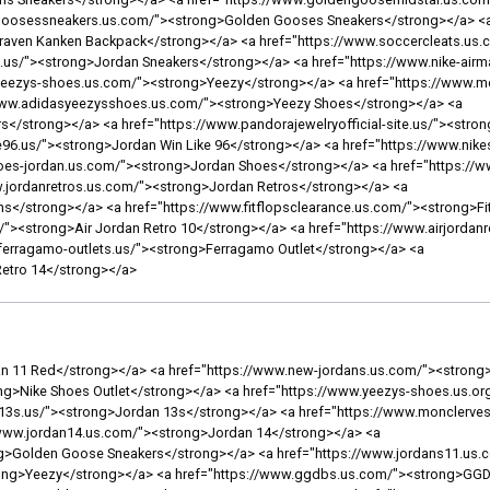
</strong></a> <a href="https://www.airjordan6rings.us/"><strong>Jordan 6 Rings</strong></a> <a href="https://www.goldengoosessneakers.us.com/"><strong>Golden Gooses Sneakers Sale</strong></a> <a href="https://www.jordansretro3.us/"><strong>Jordan Retro 3</strong></a> <a href="https://www.jordan11ssneakers.us/"><strong>Jordan 11's</strong></a> <a href="https://www.nikesnkrs.us.com/"><strong>Nike Snkrs</strong></a> <a href="https://www.nikeairforce1.us.org/"><strong>Nike Air Force</strong></a> <a href="https://www.louboutinsshoes.us.com/"><strong>Louboutin Shoes</strong></a> <a href="https://www.pandorajewellery.us.com/"><strong>Pandora Charms</strong></a> <a href="https://www.ferragamos.us.org/"><strong>Ferragamo</strong></a> <a href="https://www.nikesoutletstoreonlineshopping.us.com/"><strong>Nike Outlet Store Online Shopping</strong></a> <a href="https://www.valentinosshoes.us.org/"><strong>Valentino</strong></a> <a href="https://www.newjordan11.us/"><strong>New Jordan 11</strong></a> <a href="https://www.jordan10.us.com/"><strong>Air Jordan Retro 10</strong></a> <a href="https://www.goldengooseoutletfactory.us.com/"><strong>Golden Goose Outlets</strong></a> <a href="https://www.airjordansneakers.us.com/"><strong>Air Jordan</strong></a> <a href="https://www.nikeshoesoutletfactory.us.com/"><strong>Nike Outlet</strong></a> <a href="https://www.yeezyonline.us.com/"><strong>Adidas Yeezy</strong></a> <a href="https://www.yeezys-shoes.us.com/"><strong>Yeezy</strong></a> <a href="https://www.jordansretro12.us/"><strong>Jordan Retro 12</strong></a> <a href="https://www.adidasyeezysshoes.us.com/"><strong>Adidas Yeezy</strong></a> <a href="https://www.ggdbshoes.us.com/"><strong>GGDB Shoes</strong></a> <a href="https://www.jordan-retro5.us/"><strong>Air Jordan 5 Retro</strong></a> <a href="https://www.airjordan5.us/"><strong>Air Jordan 5 Retro</strong></a> <a href="https://www.jordan-4.us.com/"><strong>Air Jordan 4</strong></a> <a href="https://www.monclerjacketsstore.us.com/"><strong>Moncler Jackets</strong></a> <a href="https://www.jameshardenshoes.com.co/"><strong>James Harden shoes</strong></a> <a href="https://www.nikeoutletstoresonlineshopping.us.com/"><strong>Nike Outlet Store Online Shopping</strong></a> <a href="https://www.outletgoldengoose.us.com/"><strong>Outlet Golden Goose</strong></a> <a href="https://www.goldengoosemidstar.us.com/"><strong>Mid Star Golden Goose</strong></a> <a href="https://www.red-bottomsshoes.us.com/"><strong>Red Bottom Shoes</strong></a> <a href="https://www.nike-airmax2018.us.com/"><strong>Air Max 2018</strong></a> <a href="https://www.balenciagas.us.org/"><strong>Balenciaga Sneakers</strong></a> <a href="https://www.nikesfactory.us.com/"><strong>Nike Factory Outlet</strong></a> <a href="https://www.air-jordan6.us/"><strong>Air Jordan 6 Retro</strong></a> <a href="https://www.jordanshoesretro.us.com/"><strong>Jordan Shoes For Men</strong></a> <a href="https://www.pandoraonline.us/"><strong>Pandora</strong></a> <a href="https://www.jordan9.us.com/"><strong>Jordan 9</strong></a> <a href="https://www.redbottomshoeslouboutin.us.com/"><strong>Red Bottom Shoes</strong></a> <a href="https://www.jordan-shoesformen.us.com/"><strong>Jordan Shoes</strong></a> <a href="https://www.air-jordan12.us/"><strong>Air Jordan 12 Retro</strong></a> <a href="https://www.nikesales.us.com/"><strong>Nike Sale</strong></a> <a href="https://www.nmds.us.com/"><strong>NMD</strong></a> <a href="https://www.nikeshoes-cheap.us.com/"><strong>Nike Shoes</strong></a> <a href="https://www.jordan11low.us.com/"><strong>Jordan 11</strong></a> <a href="https://www.nikeairjordan.us.com/"><strong>Nike Air Jordan</strong></a> <a href="https://www.airjordan11s.us.com/"><strong>Air Jordan 11</strong></a> <a href="https://www.jordansneakerss.us/"><strong>Jordans Sneakers</strong></a> <a href="https://www.ggdbsneakers.us.com/"><strong>GGDB Sneaker</strong></a> <a href="https://www.jordan-8.us/"><strong>Jordan 8</strong></a> <a href="https://www.nikeshoesforwomens.us.com/"><strong>Nike Shoes For Women</strong></a> <a href="https://www.jordans-sneakers.us.com/"><strong>Jordans Sneakers</strong></a> <a href="https://www.airmax270.us.org/"><strong>Air Max 270</strong></a> <a href="https://www.newnikeshoes.us.com/"><strong>New Nikes</strong></a> <a href="https://www.airjordan3s.us/"><strong>Jordan 3</strong></a> <a href="https://www.pandoracanadajewelry.ca/"><strong>Pandora</strong></a> <a href="https://www.jacketsmoncleroutlet.us.com/"><strong>Moncler Outlet</strong></a> <a href="https://www.monclerstoreoutlet.us.com/"><strong>Outlet Moncler</strong></a> <a href="https://www.airmax-95.us.com/"><strong>Air Max 95</strong></a> <a href="https://www.jordanretros.us.com/"><strong>Retro Jordan</strong></a> <a href="https://www.nikeair-maxs.us.com/"><strong>Nike Air Max