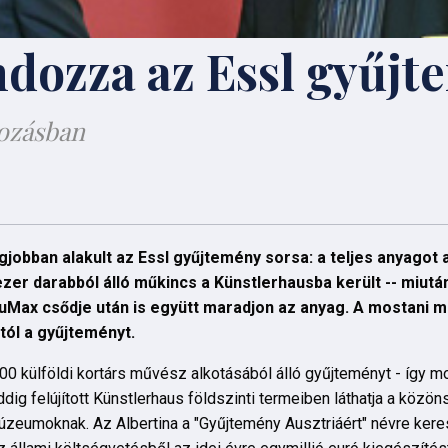
ndozza az Essl gyűjt
rozásban
bban alakult az Essl gyűjtemény sorsa: a teljes anyagot az
er darabból álló műkincs a Künstlerhausba került -- miut
auMax csődje után is együtt maradjon az anyag. A mostani 
ytól a gyűjteményt.
0 külföldi kortárs művész alkotásából álló gyűjteményt - így 
g felújított Künstlerhaus földszinti termeiben láthatja a közöns
zeumoknak. Az Albertina a "Gyűjtemény Ausztriáért" névre kere