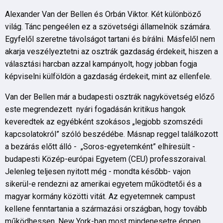
Alexander Van der Bellen és Orbán Viktor. Két különböző
világ. Tánc pengeélen ez a szövetségi államelnök számára.
Egyfelől szeretne távolságot tartani és bírálni. Másfelől nem
akarja veszélyeztetni az osztrák gazdaság érdekeit, hiszen a
választási harcban azzal kampányolt, hogy jobban fogja
képviselni külföldön a gazdaság érdekeit, mint az ellenfele.
Van der Bellen már a budapesti osztrák nagykövetség előző
este megrendezett nyári fogadásán kritikus hangok
keveredtek az egyébként szokásos „legjobb szomszédi
kapcsolatokról” szóló beszédébe. Másnap reggel találkozott
a bezárás előtt álló - „Soros-egyetemként” elhíresült -
budapesti Közép-európai Egyetem (CEU) professzoraival.
Jelenleg teljesen nyitott még - mondta később- vajon
sikerül-e rendezni az amerikai egyetem működtetői és a
magyar kormány közötti vitát. Az egyetemnek campust
kellene fenntartania a származási országban, hogy tovább
működhessen. New York-ban most mindenesetre éppen