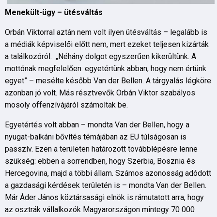
Menekült-ügy – ütésváltás
Orbán Viktorral aztán nem volt ilyen ütésváltás – legalább is
a médiák képviselői előtt nem, mert ezeket teljesen kizárták
a találkozóról. „Néhány dolgot egyszerűen kikerültünk. A
mottónak megfelelően: egyetértünk abban, hogy nem értünk
egyet” – mesélte később Van der Bellen. A tárgyalás légköre
azonban jó volt. Más résztvevők Orbán Viktor szabályos
mosoly offenzívájáról számoltak be.
Egyetértés volt abban – mondta Van der Bellen, hogy a
nyugat-balkáni bővítés témájában az EU túlságosan is
passzív. Ezen a területen határozott továbblépésre lenne
szükség: ebben a sorrendben, hogy Szerbia, Bosznia és
Hercegovina, majd a többi állam. Számos azonosság adódott
a gazdasági kérdések területén is – mondta Van der Bellen.
Már Áder János köztársasági elnök is rámutatott arra, hogy
az osztrák vállalkozók Magyarországon mintegy 70 000