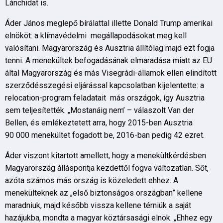
Lánchidat is.
Áder János meglepő bírálattal illette Donald Trump amerikai
elnököt: a klímavédelmi megállapodásokat meg kell
valósítani. Magyarország és Ausztria állítólag majd ezt fogja
tenni. A menekültek befogadásának elmaradása miatt az EU
által Magyarország és más Visegrádi-államok ellen elindított
szerződésszegési eljárással kapcsolatban kijelentette: a
relocation-program feladatait más országok, így Ausztria
sem teljesítették. „Mostanáig nem’ – válaszolt Van der
Bellen, és emlékeztetett arra, hogy 2015-ben Ausztria
90 000 menekültet fogadott be, 2016-ban pedig 42 ezret.
Áder viszont kitartott amellett, hogy a menekültkérdésben
Magyarország álláspontja kezdettől fogva változatlan. Sőt,
azóta számos más ország is közeledett ehhez. A
menekülteknek az „első biztonságos országban” kellene
maradniuk, majd később vissza kellene térniük a saját
hazájukba, mondta a magyar köztársasági elnök. „Ehhez egy