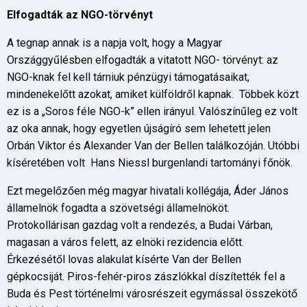
Elfogadták az NGO-törvényt
A tegnap annak is a napja volt, hogy a Magyar
Országgyűlésben elfogadták a vitatott NGO- törvényt: az
NGO-knak fel kell tárniuk pénzügyi támogatásaikat,
mindenekelőtt azokat, amiket külföldről kapnak. Többek közt
ez is a „Soros féle NGO-k” ellen irányul. Valószínűleg ez volt
az oka annak, hogy egyetlen újságíró sem lehetett jelen
Orbán Viktor és Alexander Van der Bellen találkozóján. Utóbbi
kíséretében volt Hans Niessl burgenlandi tartományi főnök.
Ezt megelőzően még magyar hivatali kollégája, Áder János
államelnök fogadta a szövetségi államelnököt.
Protokollárisan gazdag volt a rendezés, a Budai Várban,
magasan a város felett, az elnöki rezidencia előtt.
Érkezésétől lovas alakulat kísérte Van der Bellen
gépkocsiját. Piros-fehér-piros zászlókkal díszítették fel a
Buda és Pest történelmi városrészeit egymással összekötő