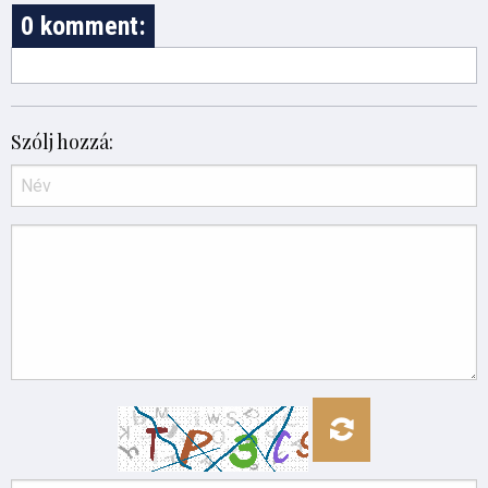
0 komment:
Szólj hozzá: