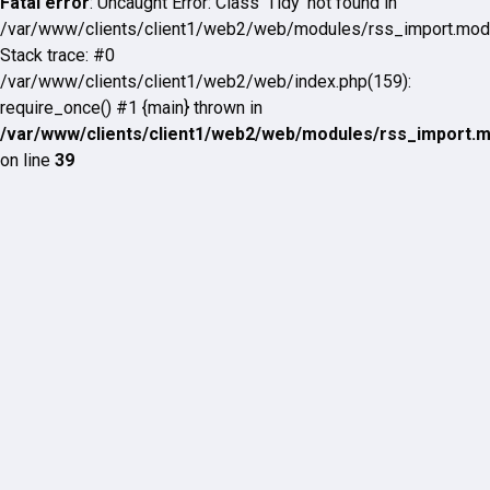
Fatal error
: Uncaught Error: Class 'Tidy' not found in
/var/www/clients/client1/web2/web/modules/rss_import.mod
Stack trace: #0
/var/www/clients/client1/web2/web/index.php(159):
require_once() #1 {main} thrown in
/var/www/clients/client1/web2/web/modules/rss_import.
on line
39