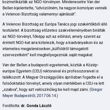
kozmetikázták az NGO-törvényen. Mindenesetre Van der
Bellen kijelentette, "üdvözölném, ha nagyon komolyan vennék
a Velencei Bizottság valamennyi ajánlását”.
A Velencei Bizottság az Európa Tanács jogi szakértőkből álló
testületet. A bizottság előzetes szakvéleményében bírálták
az NGO-törvényt, főképp azt az előírást, amely szerint az
érintett NGO-kat arra kötelezik, hogy a kiadványaikon és az
internetes megjelenéseiken „külföldről támogatott
szervezetként” kell megbélyegezniük saját magukat.
Van der Bellen a budapesti egyetemek, köztük a Közép-
európai Egyetem (CEU) rektoraival és professzoraival is
találkozott. A Magyar Országgyűlés áprilisban fogadta el a
felsőoktatási törvényt, amely olyan mértékben a CEU-ra lett
„szabva”, hogy azt valószínűleg be kell majd zárni.
(Gregor
Mayer Budapestről, 2017.06.14.)
Fordította:
dr. Gonda László