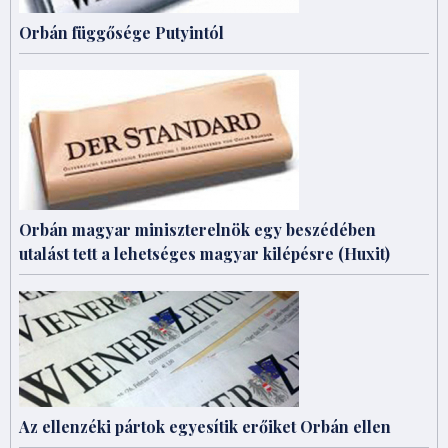
Orbán függősége Putyintól
Orbán magyar miniszterelnök egy beszédében
utalást tett a lehetséges magyar kilépésre (Huxit)
Az ellenzéki pártok egyesítik erőiket Orbán ellen