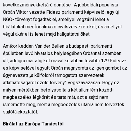
következményekkel járó döntése. A jobboldali populista
Orbán Viktor vezette Fidesz parlamenti képviselői egy új
NGO- törvényt fogadtak el, amellyel vegzálni lehet a
bírálatokat megfogalmazó civilszervezeteket, és amellyel
végül akár el is lehet majd hallgattatni őket.
Amikor kedden Van der Bellen a budapesti parlamenti
épületben levő hivatalos helyiségében Orbánnal szemben
ült, addigra már alig két órával korábban további 129 Fidesz-
es képviselővel együtt Orbán megnyomta az igen gombot az
úgynevezett „a külföldről támogatott szervezetek
átláthatóságáról szóló törvény” végszavazásán. Hogy ez
milyen mértékben befolyásolta a két államférfi közötti
megbeszélés légkörét és tartalmát, azt a sajtó nem
ismerhette meg, mert a megbeszélés utánra nem terveztek
sajtótájékoztatót.
Bírálat az Európa Tanácstól