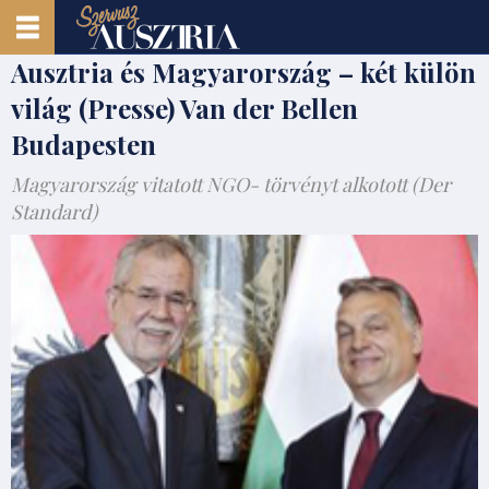
Ausztria és Magyarország – két külön
világ (Presse) Van der Bellen
Budapesten
Magyarország vitatott NGO- törvényt alkotott (Der
Standard)