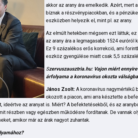
akkor az arany ára emelkedik. Azért, mert
bíznak a részvénypiacokban, és a pénzüke
eszközben helyezik el, mint pl. az arany.
Az elmúlt hetekben mégsem ezt láttuk; ez 
az arany ára a legmagasabb 1524 euróról k
Ez 9 százalékos erős korrekció, ami forint
eszköz gyengülése miatt csak 5,5 százalé
S
zervuszausztria.hu: Vajon miért ennyire
árfolyama a koronavírus okozta válságb
János Zsolt:
A koronavírus nagymértékű b
okozott a piacon, ami arra késztette a bef
 ideértve az aranyat is. Miért? A befektetésekből, és az arany
 amit részben vagy egészben működésre fordítanak. De vannak oly
eket, amikor már az árak nagyot zuhantak.
folyamához?