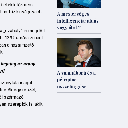
 a befektetők nem
t un. biztonságosabb
A mesterséges
intelligencia: áldás
vagy átok?
a „szabály” is megdőlt,
b. 1392 euróra zuhant.
ban a hazai fizető
k.
 ingatag az arany
an?
A vámháború és a
pénzpiac
izonytalanságot
összefüggése
ektetők egy részét,
ból származó
an szereplők is, akik