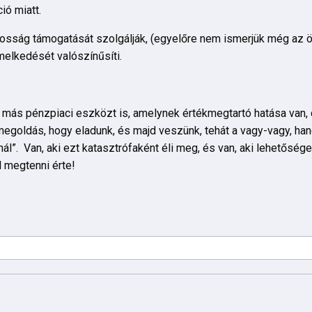
ció miatt.
kosság támogatását szolgálják, (egyelőre nem ismerjük még az ö
melkedését valószínűsíti.
 más pénzpiaci eszközt is, amelynek értékmegtartó hatása van,
megoldás, hogy eladunk, és majd veszünk, tehát a vagy-vagy, han
ál”. Van, aki ezt katasztrófaként éli meg, és van, aki lehetősége
l megtenni érte!