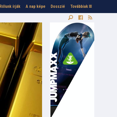
Rólunk írják
A nap képe
Dosszié
Továbbiak