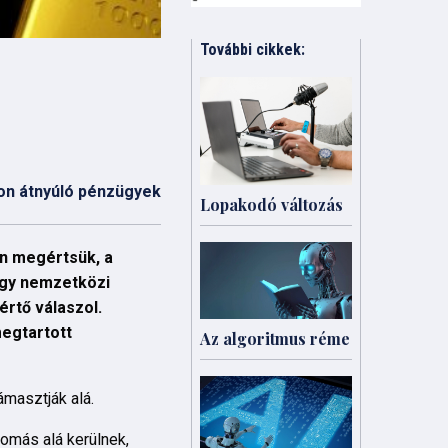
További cikkek:
on átnyúló pénzügyek
Lopakodó változás
an megértsük, a
egy nemzetközi
értő válaszol.
egtartott
Az algoritmus réme
ámasztják alá.
yomás alá kerülnek,