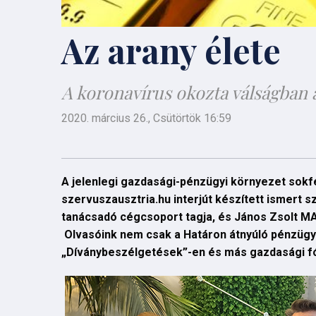
Az arany élete
A koronavírus okozta válságban
2020. március 26., Csütörtök 16:59
A jelenlegi gazdasági-pénzügyi környezet sokfé
szervuszausztria.hu interjút készített ismert
tanácsadó cégcsoport tagja, és
János Zsolt M
Olvasóink nem csak a Határon átnyúló pénzügy
„Díványbeszélgetések”-en és más gazdasági f