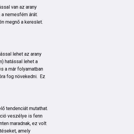
ással van az arany
ja a nemesfém árát.
jén megnő a kereslet.
tással lehet az arany
) hatással lehet a
és a már folyamatban
róra fog növekedni. Ez
lő tendenciát mutathat.
áció veszélye is fenn
nten maradnak, ez volt
ntéseket, amely