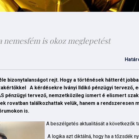
 a nemesfém is okoz meglepetést
Határ
le bizonytalanságot rejt. Hogy a történések hátterét jobb
 szakértőkkel A kérdésekre
Iványi Ildikó
pénzügyi tervező, 
AS
pénzügyi tervező, nemzetközileg ismert é elismert szak
ek rovatban találkozhattak velük, hanem a rendszeresen m
órumokon is.
A beszélgetés aktualitását a következők t
A logika azt diktálná, hogy ha a tőzsdék n