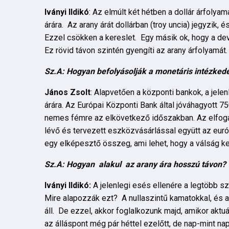
Iványi Ildikó
: Az elmúlt két hétben a dollár árfolya
árára. Az arany árát dollárban (troy uncia) jegyzik, 
Ezzel csökken a kereslet. Egy másik ok, hogy a dev
Ez rövid távon szintén gyengíti az arany árfolyamát.
Sz.A: Hogyan befolyásolják a monetáris intézked
János Zsolt
: Alapvetően a központi bankok, a jelen
árára. Az Európai Központi Bank által jóváhagyott 7
nemes fémre az elkövetkező időszakban. Az elfogad
lévő és tervezett eszközvásárlással együtt az euró
egy elképesztő összeg, ami lehet, hogy a válság k
Sz.A: Hogyan alakul az arany ára hosszú távon?
Iványi Ildikó:
A jelenlegi esés ellenére a legtöbb sz
Mire alapozzák ezt? A nullaszintű kamatokkal, és a
áll. De ezzel, akkor foglalkozunk majd, amikor akt
az álláspont még pár héttel ezelőtt, de nap-mint na