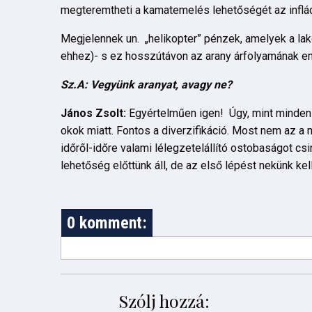
megteremtheti a kamatemelés lehetőségét az inflá
Megjelennek un. „helikopter” pénzek, amelyek a la
ehhez)- s ez hosszútávon az arany árfolyamának e
Sz.A: Vegyünk aranyat, avagy ne?
János Zsolt:
Egyértelműen igen! Úgy, mint minden
okok miatt. Fontos a diverzifikáció. Most nem az a 
időről-időre valami lélegzetelállító ostobaságot csin
lehetőség előttünk áll, de az első lépést nekünk kel
0 komment:
Szólj hozzá: