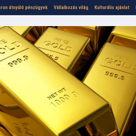
ron átnyúló pénzügyek
Vállalkozás világ
Kulturális ajánlat