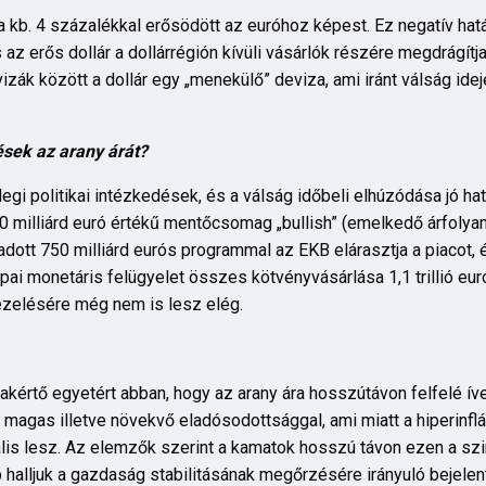
ma kb. 4 százalékkal erősödött az euróhoz képest. Ez negatív hat
és az erős dollár a dollárrégión kívüli vásárlók részére megdrágít
izák között a dollár egy „menekülő” deviza, ami iránt válság ide
ések az arany árát?
legi politikai intézkedések, és a válság időbeli elhúzódása jó ha
50 milliárd euró értékű mentőcsomag „bullish” (emelkedő árfolyam
ott 750 milliárd eurós programmal az EKB elárasztja a piacot, 
pai monetáris felügyelet összes kötvényvásárlása 1,1 trillió eu
ezelésére még nem is lesz elég.
akértő egyetért abban, hogy az arany ára hosszútávon felfelé íve
 magas illetve növekvő eladósodottsággal, ami miatt a hiperinfl
uális lesz. Az elemzők szerint a kamatok hosszú távon ezen a szi
p halljuk a gazdaság stabilitásának megőrzésére irányuló bejele