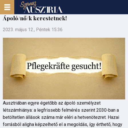
Ápoló/nő/k kerestetnek!
2023. május 12., Péntek 15:36
Ausztriában egyre égetőbb az ápoló személyzet
létszámhiánya: a legfrissebb felmérés szerint 2030-ban a
betöltetlen állások száma már eléri a hetvenötezret. Hazai
forrásból aligha képzelhető el a megoldás, így érthető, hogy