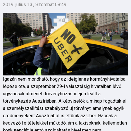
2019. július 13., Szombat 08:49
Igazán nem mondható, hogy az ideiglenes kormányhivatalba
lépése óta, a szeptember 29-i választásig hivatalban lévő
ugyancsak átmeneti törvényhozás idején leállt a
törvénykezés Ausztriában. A képviselők a minap fogadták el
a személyszállítást szabályozó új törvényt, amelynek egyik
eredményeként Ausztriából is eltűnik az Uber. Hacsak a
kedvező feltételekkel működő, ám a taxisoknak kellemetlen
konkurenciát jelentő szolgáltatás hívei meg nem