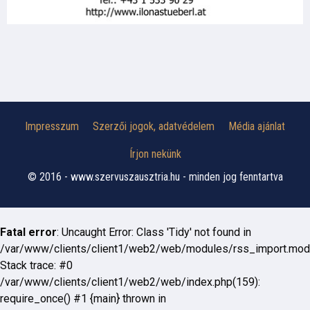
Impresszum
Szerzői jogok, adatvédelem
Média ajánlat
Írjon nekünk
© 2016 - www.szervuszausztria.hu - minden jog fenntartva
Fatal error
: Uncaught Error: Class 'Tidy' not found in
/var/www/clients/client1/web2/web/modules/rss_import.mod
Stack trace: #0
/var/www/clients/client1/web2/web/index.php(159):
require_once() #1 {main} thrown in