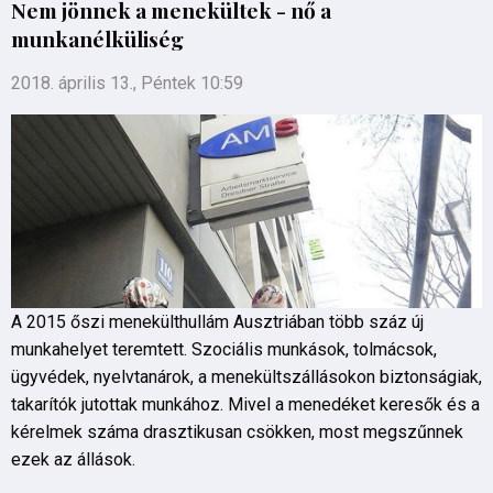
Nem jönnek a menekültek - nő a
munkanélküliség
2018. április 13., Péntek 10:59
A 2015 őszi menekülthullám Ausztriában több száz új
munkahelyet teremtett. Szociális munkások, tolmácsok,
ügyvédek, nyelvtanárok, a menekültszállásokon biztonságiak,
takarítók jutottak munkához. Mivel a menedéket keresők és a
kérelmek száma drasztikusan csökken, most megszűnnek
ezek az állások.