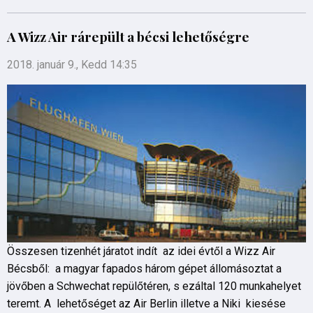
A Wizz Air rárepült a bécsi lehetőségre
2018. január 9., Kedd 14:35
Összesen tizenhét járatot indít az idei évtől a Wizz Air
Bécsből: a magyar fapados három gépet állomásoztat a
jövőben a Schwechat repülőtéren, s ezáltal 120 munkahelyet
teremt. A lehetőséget az Air Berlin illetve a Niki kiesése