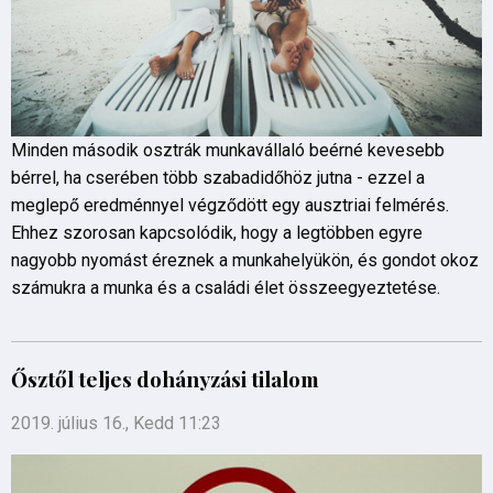
Minden második osztrák munkavállaló beérné kevesebb
bérrel, ha cserében több szabadidőhöz jutna - ezzel a
meglepő eredménnyel végződött egy ausztriai felmérés.
Ehhez szorosan kapcsolódik, hogy a legtöbben egyre
nagyobb nyomást éreznek a munkahelyükön, és gondot okoz
számukra a munka és a családi élet összeegyeztetése.
Ősztől teljes dohányzási tilalom
2019. július 16., Kedd 11:23