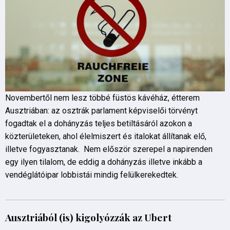
Novembertől nem lesz többé füstös kávéház, étterem
Ausztriában: az osztrák parlament képviselői törvényt
fogadtak el a dohányzás teljes betiltásáról azokon a
közterületeken, ahol élelmiszert és italokat állítanak elő,
illetve fogyasztanak. Nem először szerepel a napirenden
egy ilyen tilalom, de eddig a dohányzás illetve inkább a
vendéglátóipar lobbistái mindig felülkerekedtek.
Ausztriából (is) kigolyózzák az Ubert