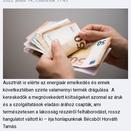
2022. július 14., Csütörtök 17:45
Ausztriát is elérte az energiaár emelkedés és ennek
következtében szinte valamennyi termék drágulása. A
kereskedők a megnövekedett költségeket azonnal az áruk
és a szolgáltatások eladási árához csapták, ami
természetesen a lakosság részéről felháborodást, rossz
hangulatot váltott ki – írja honlapunknak Bécsből Horváth
Tamás.