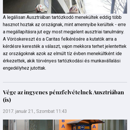
A legálisan Ausztriában tartózkodó menekültek eddig több
hasznot hoztak az országnak, mint amennyibe kerültek - erre
a megállapításra jut egy most megjelent ausztriai tanulmány.
A Vöröskereszt és a Caritas felkérésére a kutatók arra a
kérdésre keresték a választ, vajon mekkora terhet jelentettek
az országoknak azok az elmúlt tíz évben menekültként ide
érkezettek, akik törvényes tartózkodási és munkavállalási
engedélyhez jutottak.
Vége az ingyenes pénzfelvételnek Ausztriában
(is)
2017. január 21., Szombat 11:43