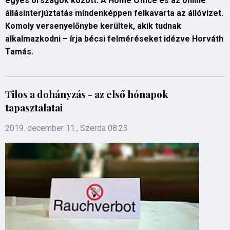
egyes országok között. A Home Office és az online
állásinterjúztatás mindenképpen felkavarta az állóvizet.
Komoly versenyelőnybe kerültek, akik tudnak
alkalmazkodni – írja bécsi felméréseket idézve Horváth
Tamás.
Tilos a dohányzás - az első hónapok
tapasztalatai
2019. december 11., Szerda 08:23