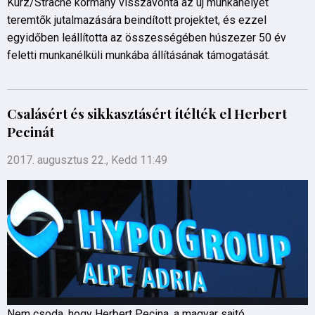
Kurz/Strache kormány visszavonta az új munkahelyet
teremtők jutalmazására beindított projektet, és ezzel
egyidőben leállította az összességében húszezer 50 év
feletti munkanélküli munkába állításának támogatását.
Csalásért és sikkasztásért ítélték el Herbert
Pecinát
2017. augusztus 22., Kedd 11:49
Nem csoda, hogy Herbert Pecina, a magyar sajtó