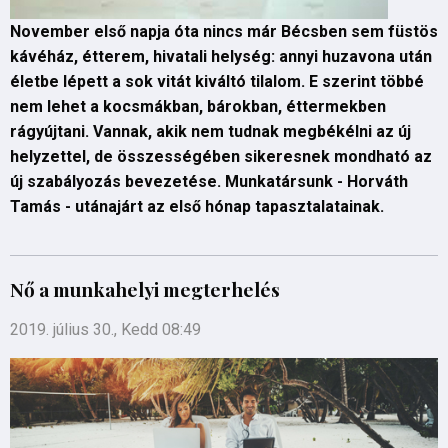
November első napja óta nincs már Bécsben sem füstös
kávéház, étterem, hivatali helység: annyi huzavona után
életbe lépett a sok vitát kiváltó tilalom. E szerint többé
nem lehet a kocsmákban, bárokban, éttermekben
rágyújtani. Vannak, akik nem tudnak megbékélni az új
helyzettel, de összességében sikeresnek mondható az
új szabályozás bevezetése. Munkatársunk - Horváth
Tamás - utánajárt az első hónap tapasztalatainak.
Nő a munkahelyi megterhelés
2019. július 30., Kedd 08:49