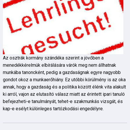
Az osztrák kormány szándéka szerint a jövőben a
menedékkérelmük elbírálására várók meg nem állhatnak
munkába tanoncként, pedig a gazdaságnak egyre nagyobb
gondot okoz a munkaerőhiány. Ez utóbbi körülmény is az oka
annak, hogy a gazdaság és a politika között élénk vita alakult
ki arról, vajon az elutasító válasz miatt az érintett ipari tanuló
befejezheti-e tanulmányát, tehet-e szakmunkás vizsgát, és
kap-e esélyt különleges tartózkodási engedélyre.