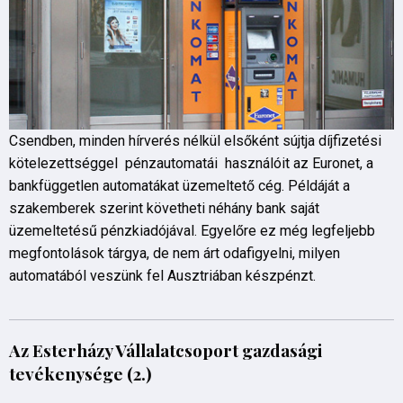
Csendben, minden hírverés nélkül elsőként sújtja díjfizetési
kötelezettséggel pénzautomatái használóit az Euronet, a
bankfüggetlen automatákat üzemeltető cég. Példáját a
szakemberek szerint követheti néhány bank saját
üzemeltetésű pénzkiadójával. Egyelőre ez még legfeljebb
megfontolások tárgya, de nem árt odafigyelni, milyen
automatából veszünk fel Ausztriában készpénzt.
Az Esterházy Vállalatcsoport gazdasági
tevékenysége (2.)