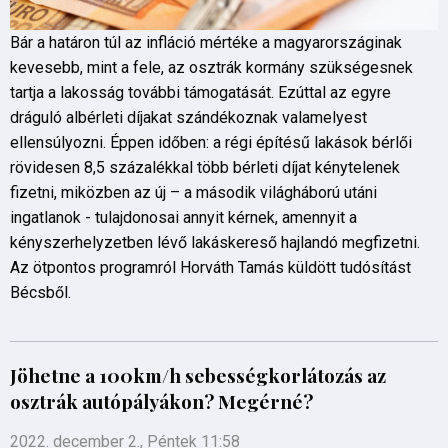
Bár a határon túl az infláció mértéke a magyarországinak
kevesebb, mint a fele, az osztrák kormány szükségesnek
tartja a lakosság további támogatását. Ezúttal az egyre
dráguló albérleti díjakat szándékoznak valamelyest
ellensúlyozni. Éppen időben: a régi építésű lakások bérlői
rövidesen 8,5 százalékkal több bérleti díjat kénytelenek
fizetni, miközben az új – a második világháború utáni
ingatlanok - tulajdonosai annyit kérnek, amennyit a
kényszerhelyzetben lévő lakáskereső hajlandó megfizetni.
Az ötpontos programról Horváth Tamás küldött tudósítást
Bécsből.
Jöhetne a 100km/h sebességkorlátozás az
osztrák autópályákon? Megérné?
2022. december 2., Péntek 11:58