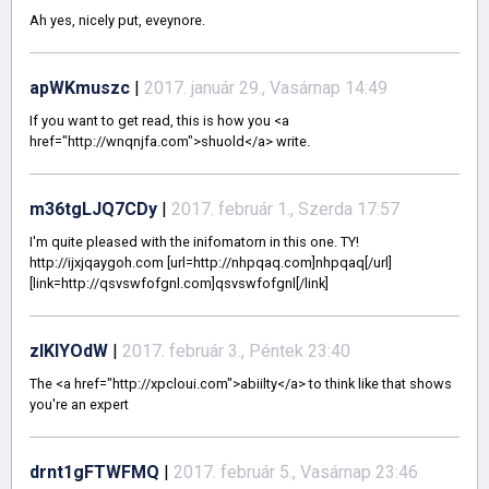
Ah yes, nicely put, eveynore.
apWKmuszc
|
2017. január 29., Vasárnap 14:49
If you want to get read, this is how you <a
href="http://wnqnjfa.com">shuold</a> write.
m36tgLJQ7CDy
|
2017. február 1., Szerda 17:57
I'm quite pleased with the inifomatorn in this one. TY!
http://ijxjqaygoh.com [url=http://nhpqaq.com]nhpqaq[/url]
[link=http://qsvswfofgnl.com]qsvswfofgnl[/link]
zlKIYOdW
|
2017. február 3., Péntek 23:40
The <a href="http://xpcloui.com">abiilty</a> to think like that shows
you're an expert
drnt1gFTWFMQ
|
2017. február 5., Vasárnap 23:46