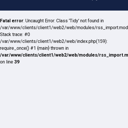
Fatal error
: Uncaught Error: Class 'Tidy' not found in
/var/www/clients/client1/web2/web/modules/rss_import.mod
Stack trace: #0
/var/www/clients/client1/web2/web/index.php(159):
require_once() #1 {main} thrown in
/var/www/clients/client1/web2/web/modules/rss_import.
on line
39