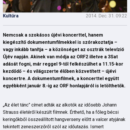
Kultúra
2014. Dec. 31. 09:22
Nemcsak a szokásos újévi koncerttel, hanem
kiegészítő dokumentumfilmekkel is szórakoztatja –
vagy inkább tanítja – a közönséget az osztrák televízió
Újév napján. Akinek van módja az ORF2 illetve a 3Sat
adását fogni, már reggel 9-től felkészülhet a 11.15-kor
kezdődő – és világszerte élőben közvetített – újévi
koncertre. A dokumentumfilmek, a koncerttel együtt
egyébként január 8.-ig az ORF honlapjáról is letölthetők.
„Az élet tánc” címet adták az alkotók az idősebb Johann
Strauss életéről készült filmnek. Érthető, ha a főleg bécsi
keringőkből összeállított hangverseny előtt a valcer atyjának
tekintett zeneszerzőről szól az időutazás. Ismert