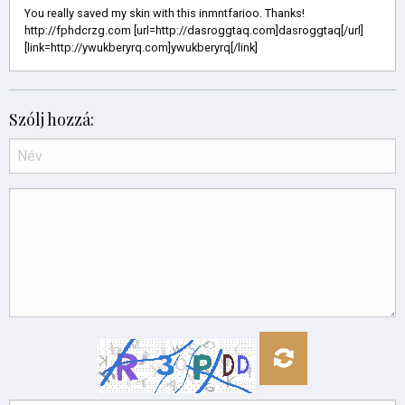
You really saved my skin with this inmntfarioo. Thanks!
http://fphdcrzg.com [url=http://dasroggtaq.com]dasroggtaq[/url]
[link=http://ywukberyrq.com]ywukberyrq[/link]
Szólj hozzá: