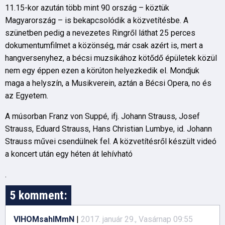
11.15-kor azután több mint 90 ország – köztük
Magyarország – is bekapcsolódik a közvetítésbe. A
szünetben pedig a nevezetes Ringről láthat 25 perces
dokumentumfilmet a közönség, már csak azért is, mert a
hangversenyhez, a bécsi muzsikához kötődő épületek közül
nem egy éppen ezen a körúton helyezkedik el. Mondjuk
maga a helyszín, a Musikverein, aztán a Bécsi Opera, no és
az Egyetem.
A músorban Franz von Suppé, ifj. Johann Strauss, Josef
Strauss, Eduard Strauss, Hans Christian Lumbye, id. Johann
Strauss művei csendülnek fel. A közvetítésről készült videó
a koncert után egy héten át lehívható
.
5 komment:
VIHOMsahIMmN
|
2017. január 29., Vasárnap 09:55