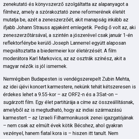
zenekutató és könyvszerző szolgáltatta az alapanyagot a
filmhez, amely a szórakoztató zene reformerének életét
mutatja be, azét a zeneszerzőét, akit manapság inkább az
ifjabb Johann Strauss apjaként emlegetik. Pedig ő volt az, aki
zeneszerzőtársával, a szintén a jószerével csak január 1-én
reflektorfénybe kerülő Joseph Lannerrel együtt alaposan
megváltoztatta a biedermeier kor életérzését. A film
moderátora Karl Markovics, az az osztrák színész, akit a
magyar nézők is jól ismernek.
Nemrégiben Budapesten is vendégszerepelt Zubin Mehta,
az idei újévi koncert karmestere, nekünk tehát kétszeresen is
érdekes lehet a 9.55-kor – az ORF2-n és a 3Sat-on –
sugárzott film. Egy élet partitúrája a címe az összeállításnak,
amelyből az is megtudható, hogy az indiai származású
karmestert – az Izraeli Filharmonikusok zenei igazgatójának
– nem csak az elmúlt évek kötik Bécshez, ahol gyakran
vezényel, hanem fiatal kora is – hiszen itt tanult. Nem