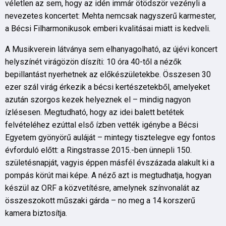
véletlen az sem, hogy az idén immár ötödször vezényli a
nevezetes koncertet: Mehta nemcsak nagyszerű karmester,
a Bécsi Filharmonikusok emberi kvalitásai miatt is kedveli.
A Musikverein látványa sem elhanyagolható, az újévi koncert
helyszínét virágözön díszíti: 10 óra 40-től a nézők
bepillantást nyerhetnek az előkészületekbe. Összesen 30
ezer szál virág érkezik a bécsi kertészetekből, amelyeket
azután szorgos kezek helyeznek el – mindig nagyon
ízlésesen. Megtudható, hogy az idei balett betétek
felvételéhez ezúttal első ízben vették igénybe a Bécsi
Egyetem gyönyörű auláját – mintegy tisztelegve egy fontos
évforduló előtt: a Ringstrasse 2015.-ben ünnepli 150.
születésnapját, vagyis éppen másfél évszázada alakult ki a
pompás körút mai képe. A néző azt is megtudhatja, hogyan
készül az ORF a közvetítésre, amelynek színvonalát az
összeszokott műszaki gárda – no meg a 14 korszerű
kamera biztosítja.