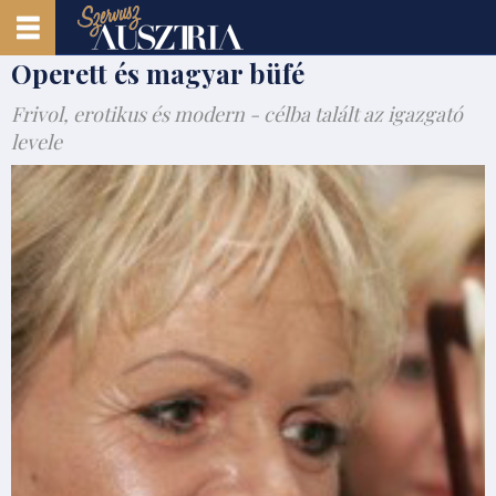
Operett és magyar büfé
Frivol, erotikus és modern - célba talált az igazgató
levele