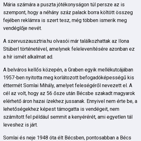
Mária számára a puszta jótékonyságon túl persze az is
szempont, hogy a néhány száz palack borra költött összeg
fejében reklámra is szert tesz, még többen ismerik meg
vendéglője nevét.
A szervuszausztria.hu olvasói már találkozhattak az Ilona
Stüberl történetével, amelynek felelevenítésére azonban ez
a hír ismét alkalmat ad.
A belváros kellős közepén, a Graben egyik mellékutcájában
1957-ben nyitotta meg korlátozott befogadóképességű kis
éttermét Somlai Mihály, amelyet feleségéről nevezett el. A
cél az volt, hogy az 56 ősze után Bécsbe szakadt magyarok
elérhető áron hazai ízekhez jussanak. Ennyivel nem érte be, a
lehetőségekhez képest támogatta is vendégeit, nem
számított fel például semmit a kenyérérét, ami egyetlen tál
leveshez is járt.
Somlai és neje 1948 óta élt Bécsben, pontosabban a Bécs