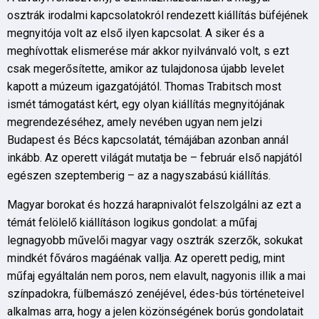
osztrák irodalmi kapcsolatokról rendezett kiállítás büféjének
megnyitója volt az első ilyen kapcsolat. A siker és a
meghívottak elismerése már akkor nyilvánvaló volt, s ezt
csak megerősítette, amikor az tulajdonosa újabb levelet
kapott a múzeum igazgatójától. Thomas Trabitsch most
ismét támogatást kért, egy olyan kiállítás megnyitójának
megrendezéséhez, amely nevében ugyan nem jelzi
Budapest és Bécs kapcsolatát, témájában azonban annál
inkább. Az operett világát mutatja be – február első napjától
egészen szeptemberig – az a nagyszabású kiállítás.
Magyar borokat és hozzá harapnivalót felszolgálni az ezt a
témát felölelő kiállításon logikus gondolat: a műfaj
legnagyobb művelői magyar vagy osztrák szerzők, sokukat
mindkét főváros magáénak vallja. Az operett pedig, mint
műfaj egyáltalán nem poros, nem elavult, nagyonis illik a mai
színpadokra, fülbemászó zenéjével, édes-bús történeteivel
alkalmas arra, hogy a jelen közönségének borús gondolatait