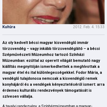
Kultúra
2012. Feb. 4. 15:33
Az oly kedvelt bécsi magyar kisvendéglő immár
törzsvendég – vagy inkább törzsvendéglátó – a bécsi
Szépművészeti Múzeumhoz tartozó Színházi
Múzeumban: ezúttal az operett világát bemutató nagy
kiállítás megnyitóján ismerkedhettek a meghívottak a
magyar étel és ital különlegességekkel. Fodor Mária, a
vendéglő tulajdonosa nemcsak a kisvendéglő remek
konyhájáról és a vendégek kényeztetéséről ismert: arra
érdemes kulturális rendezvények támogatását is
szívesen vállalja.
A tavalyi rendezvény, a Színházmúzeumban a magyar-