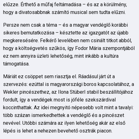
elűzze. Érthető a műfaj feltámadása – és az a körülmény,
hogy a divatosabbnak számító musical sem tudta elűzni.
Persze nem csak a téma – és a magyar vendéglő korábbi
sikeres bemutatkozása – késztette az igazgatót az újabb
megkeresésére. Felkérő levelében nem csinált titkot abból,
hogy a költségvetés szűkös, így Fodor Mária szempontjából
ez nem annyira üzleti lehetőség, mint inkább a kultúra
támogatása.
Máriát ez csöppet sem riasztja el. Ráadásul járt út a
szervezés: ezúttal is magyarországi boros kapcsolatához, a
Wekler pincészethez, az Ilona Stüberl stabil beszállítójához
fordult, így a vendégek most is jóféle szekszárdival
koccinthattak. Az idei megnyitó népesebb volt mint a tavalyi:
több százan ismerkedhettek a vendéglő és a pincészet
nevével. Utóbbi számára az ilyen lehetőség akár az első
lépés is lehet a nehezen bevehető osztrák piacon.