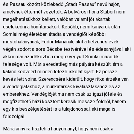
és Passau között közlekedő „Stadt Passau” nevű hajón,
amelynek éttermét vezették. A belvárosi Ilona Stüberl nem
megélhetésükhöz kellett, valóban valami jót akartak
cselekedni a honfitársakért. Később, némi kanyarok után
Somlai még életében átadta a vendéglőt későbbi
mostohalányának, Fodor Máriának, akit a hetvenes évek
végén sodort a sors Bécsbe testvérével és édesanyjával, aki
akkor már az időközben megözvegyült Somlai második
felesége volt. Mária eredetileg más pályára készült, ám a
kaland kedvéért minden létező iskolát kijárt. Ez persze
kevés lett volna. Szerencsére kiderült, hogy ritka érzéke van
a vendéglátáshoz, a munkatársak kiválasztásához és az
emberekhez. Vendéglőjét ma nem csak az igazi jóféle és
megfizethető házi kosztért keresik messze földről, hanem
egy kis beszélgetésért is a tulajdonossal, aki maga is
felszolgál.
Mária annyira tiszteli a hagyományt, hogy nem csak a