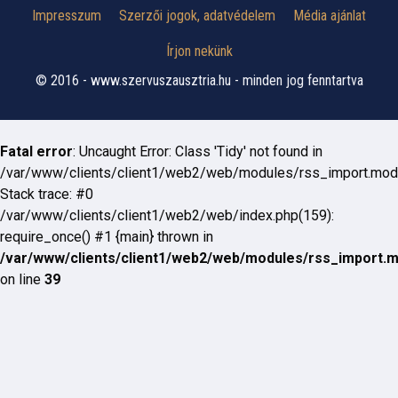
Impresszum
Szerzői jogok, adatvédelem
Média ajánlat
Írjon nekünk
© 2016 - www.szervuszausztria.hu - minden jog fenntartva
Fatal error
: Uncaught Error: Class 'Tidy' not found in
/var/www/clients/client1/web2/web/modules/rss_import.mod
Stack trace: #0
/var/www/clients/client1/web2/web/index.php(159):
require_once() #1 {main} thrown in
/var/www/clients/client1/web2/web/modules/rss_import.
on line
39