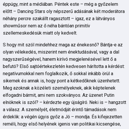
éppúgy, mint a médiában. Péntek este – még a győzelem
előtt – Dancing Stars oly népszerű adásának két moderátora
néhány percre szakállt ragasztott – igaz, ez a látványos
showműsor nem az ő néha bántóan primitív
szellemeskedésük miatt oly kedvelt.
S hogy mit szól mindehhez maga az énekesnő? Bántja-e az
olyan vélekedés, miszerint nem énektudásával, vagy a dal
nagyszerűségével, hanem kirívó megjelenésével lett ő a
befutó? Első sajtóértekezletén kedvesen hárította a kérdést:
negatívumokkal nem foglalkozik, ő sokkal inkább örül a
sikernek és annak is, hogy pont a kétkedőknek üzenhetett.
Meg azoknak a közéleti személyeknek, akik képtelenek
elfogadni bármit, ami nem szokványos. Az üzenet Putin
elnöknek is szól? – kérdezte egy újságíró. Neki is – hangzott
a válasz. A személyét, életmódját érintő támadások nem
érdeklik: a végén úgyis győz a Jó – mondja. És kifejezetten
reméli, hogy első helyének igenis van politikai kicsengése,