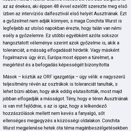
az az énekes, aki éppen 48 évvel ezelőtt szerezte meg első
ízben az intervíziós dalfesztivál első helyét Ausztriának. Ezt
a győzelmet nem adják könnyen, s maga Conchita Wurst is
legfeljebb az utolsó napokban érezte, hogy talán van némi
esély a győzelemre. Ez utóbbi egyébként azóta sokszor
hangoztatott véleménye szerint azok győzelme is, akik a
toleranciát, a másság elfogadását hirdetik. Vagy másként
fogalmazva: úgy érzi, Európa most éppen a türelmet, a
megértést és a befogadás képességét bizonyította
Mások – köztük az ORF igazgatója – úgy vélik: e nagyszerű
teljesítmény révén az osztrákok is toleranciát tanultak, s
lehet bízni abban, hogy akik eddig elutasították, most majd
jobban elfogadják a másságot. Tény, hogy e téren Ausztriának
is van mit fejlődnie, s az is igaz, hogy a lelkendező
hozzászólások mellett nem kevés a fanyalgó, sőt
ellenséges megjegyzés a közösségi oldalakon. Conchita
Wurst megjelenése hetek óta téma magánbeszélgetésekben