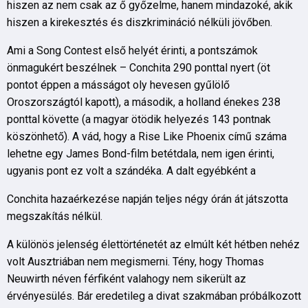
hiszen az nem csak az ő győzelme, hanem mindazoké, akik
hiszen a kirekesztés és diszkrimináció nélküli jövőben.
Ami a Song Contest első helyét érinti, a pontszámok
önmagukért beszélnek – Conchita 290 ponttal nyert (öt
pontot éppen a másságot oly hevesen gyűlölő
Oroszországtól kapott), a második, a holland énekes 238
ponttal követte (a magyar ötödik helyezés 143 pontnak
köszönhető). A vád, hogy a Rise Like Phoenix című száma
lehetne egy James Bond-film betétdala, nem igen érinti,
ugyanis pont ez volt a szándéka. A dalt egyébként a
Conchita hazaérkezése napján teljes négy órán át játszotta
megszakítás nélkül.
A különös jelenség élettörténetét az elmúlt két hétben nehéz
volt Ausztriában nem megismerni. Tény, hogy Thomas
Neuwirth néven férfiként valahogy nem sikerült az
érvényesülés. Bár eredetileg a divat szakmában próbálkozott