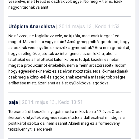
vezérelve, mert Freud is osztrák volt ugye. No meg Hitler is. Ezek
nagyon tudnak valamit.
Utópista Anarchista
|
2014. május 13., Kedd 11:53
Ne nézzed, ne foglalkozz vele, ne írj róla, mert csak idegesíted
magad. Mazochista vagy netán? Amúgy meg miből gondolod, hogy
az osztrák versenyzőre szavazók agymosottak? Arra nem gondoltál,
hogy esetleg ők eljutottak az intelligencia azon fokára, ahol a
látottakat és a hallottakat külön külön is tudják kezelni és netán
magát a produktumot értékelték, nem a 'néni' arcszőrzetét? Tudom,
hogy egyeseknek nehéz ez az elvonatkoztatás. Nos, ők maradjanak
csak meg a kdnp -nél és aggódjanak ezerrel a másság többségre
erőltetése miatt. Szar lehet az élet gyűlölködve, aggódva.
paja
|
2014. május 13., Kedd 13:51
Toleranciáról beszélni nyugati módra miközben a 17-éves Orosz
ikerpárt kifütyülték elég visszataszító.Ez a dalfesztivál mindig is a
politikáról szólt,a dal nem számít.Akinek meg ez a förmedvény
tetszik,ennyit is érdemel!