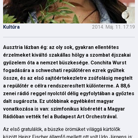
Kultúra
2014. Máj. 11. 17:19
Ausztria lázban ég: az oly sok, gyakran ellentétes
érzelmeket kiváltó szakállas hölgy a szombat éjszakai
győzelem óta a nemzet büszkesége. Conchita Wurst
fogadására a schwechati repülőtéren ezrek gyűltek
össze, és az első sajtóértekezletre zsúfolásig megtelt
a repülőtér e célra rendszeresített különterme. A 88,6
zenei rádió reggel nyolctól délig egyfolytában a győztes
dalt sugározta. Ez utóbbinak egyébként magyar
vonatkozása is van: szimfonikus kíséretét a Magyar
Rádióban vették fel a Budapest Art Orchestrával.
Az első gratulálók, a büszke örömüket világgá kürtölők
között Heinz Fischer államfő mellett ott volt Udo Jürgens is: