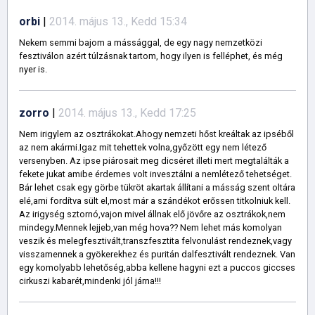
orbi
|
2014. május 13., Kedd 15:34
Nekem semmi bajom a mássággal, de egy nagy nemzetközi
fesztiválon azért túlzásnak tartom, hogy ilyen is felléphet, és még
nyer is.
zorro
|
2014. május 13., Kedd 17:25
Nem irigylem az osztrákokat.Ahogy nemzeti hőst kreáltak az ipséből
az nem akármi.Igaz mit tehettek volna,győzött egy nem létező
versenyben. Az ipse piárosait meg dicséret illeti mert megtalálták a
fekete jukat amibe érdemes volt invesztálni a nemlétező tehetséget.
Bár lehet csak egy görbe tükröt akartak állítani a másság szent oltára
elé,ami fordítva sült el,most már a szándékot erőssen titkolniuk kell.
Az irigység sztornó,vajon mivel állnak elő jövőre az osztrákok,nem
mindegy.Mennek lejjeb,van még hova?? Nem lehet más komolyan
veszik és melegfesztivált,transzfesztita felvonulást rendeznek,vagy
visszamennek a gyökerekhez és puritán dalfesztivált rendeznek. Van
egy komolyabb lehetőség,abba kellene hagyni ezt a puccos giccses
cirkuszi kabarét,mindenki jól járna!!!