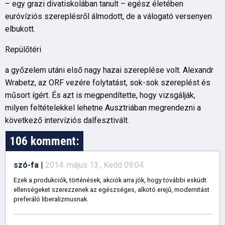
– egy grazi divatiskolában tanult – egész életében
euróvíziós szereplésről álmodott, de a válogató versenyen
elbukott.
Repülőtéri
a győzelem utáni első nagy hazai szereplése volt. Alexandr
Wrabetz, az ORF vezére folytatást, sok-sok szereplést és
műsort ígért. És azt is megpendítette, hogy vizsgálják,
milyen feltételekkel lehetne Ausztriában megrendezni a
következő intervíziós dalfesztivált.
106 komment:
szó-fa
|
2014. május 13., Kedd 09:04
Ezek a produkciók, történések, akciók arra jók, hogy további esküdt
ellenségeket szerezzenek az egészséges, alkotó erejű, modernitást
preferáló liberalizmusnak.