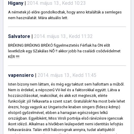
Higany
|
2014. május 13., Kedd 10:23
A németek jó előre gondolkodtak, hogy anno kitalálták a semleges
nem használatát. Mára aktuális lett.
Salvatore
|
2014. május 13., Kedd 11:32
BRÉKING BRÉKING BRÉKÓ figyelmeztetés Férfiak ha ÖN előt
levetkőzik egy SZakálas NŐ !! akkor jobb ha családi csődvédelmet
KÉR !!!!
vapensiero
|
2014. május 13., Kedd 11:45
Isten bizony nem láttam, és még egy taktust sem hallottam a műből.
Nem is érdekel, a népszerű VV-kel és a faktorokkal együtt. Látva a
hozzászólásokat, reakciókat, és akik ezt megteszik, elérte
funkcióját: jól felkavarta a szent szart. Gratulálok! Na most bele lehet
érezni, hogy vagyok az Ungarische knaben singers (fidesz-kdmp)
elsöprő győzelmével, ebben a harragian egészséges lelkű
országban. Egyébként, Miss Virsli portréja első ránézésre igencsak
ikont idéző. Alkalmas a hívőkben leülepedett nemi identitás lefojtás
felkavarására. Talán ettől háborognak annyira, tudat alattijuktól