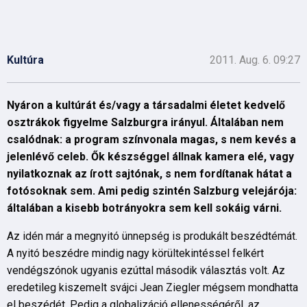
Kultúra
2011. Aug. 6. 09:27
Nyáron a kultúrát és/vagy a társadalmi életet kedvelő
osztrákok figyelme Salzburgra irányul. Általában nem
csalódnak: a program színvonala magas, s nem kevés a
jelenlévő celeb. Ők készséggel állnak kamera elé, vagy
nyilatkoznak az írott sajtónak, s nem fordítanak hátat a
fotósoknak sem. Ami pedig szintén Salzburg velejárója:
általában a kisebb botrányokra sem kell sokáig várni.
Az idén már a megnyitó ünnepség is produkált beszédtémát.
A nyitó beszédre mindig nagy körültekintéssel felkért
vendégszónok ugyanis ezúttal második választás volt. Az
eredetileg kiszemelt svájci Jean Ziegler mégsem mondhatta
el beszédét. Pedig a globalizáció ellenességéről, az