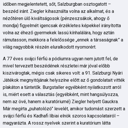
időben megjelentetett, sőt, Salzburgban osztogatott –
beszéd iránt. Ziegler kihasználta volna az alkalmat, és a
nézőtéren ülő kiváltságosok (pénzeszsákok, ahogy ő
mondja) figyelmét igencsak érzékletes képekkel irányította
volna az éhező gyermekek lassú kínhalálára, hogy aztán
rámutasson, mekkora a felelőssége „ennek a társaságnak” a
világ nagyobbik részén eluralkodott nyomorért.
A 77 éves svájci férfiú a pódiumra ugyan nem jutott fel, de
mivel tervezett beszédének részletei már jóval előbb
kiszivárogtak, mégis csak sikeres volt: a 91. Salzburgi Nyári
Játékok megnyitójának helyszíne előtt az ő gondolatait vitték
plakáton a tüntetők. Burgstaller egyébként nyilatkozott arról
is, miért esett a választás (egyébként, mint hangsúlyozza,
nem az övé, hanem a kuratóriumé) Ziegler helyett Gauckra.
Már megírta „puhatolózó” levelét, amikor tudomást szerzett a
svájci férfiú és Kadhafi líbiai elnök szoros kapcsolatairól –
magyarázta. A rossz nyelvek szerint a kuratórium látta