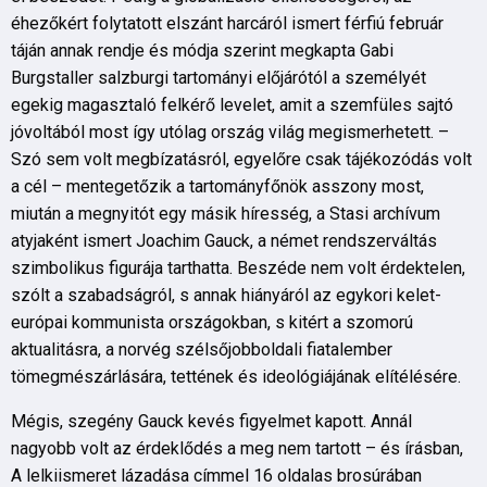
éhezőkért folytatott elszánt harcáról ismert férfiú február
táján annak rendje és módja szerint megkapta Gabi
Burgstaller salzburgi tartományi előjárótól a személyét
egekig magasztaló felkérő levelet, amit a szemfüles sajtó
jóvoltából most így utólag ország világ megismerhetett. –
Szó sem volt megbízatásról, egyelőre csak tájékozódás volt
a cél – mentegetőzik a tartományfőnök asszony most,
miután a megnyitót egy másik híresség, a Stasi archívum
atyjaként ismert Joachim Gauck, a német rendszerváltás
szimbolikus figurája tarthatta. Beszéde nem volt érdektelen,
szólt a szabadságról, s annak hiányáról az egykori kelet-
európai kommunista országokban, s kitért a szomorú
aktualitásra, a norvég szélsőjobboldali fiatalember
tömegmészárlására, tettének és ideológiájának elítélésére.
Mégis, szegény Gauck kevés figyelmet kapott. Annál
nagyobb volt az érdeklődés a meg nem tartott – és írásban,
A lelkiismeret lázadása címmel 16 oldalas brosúrában