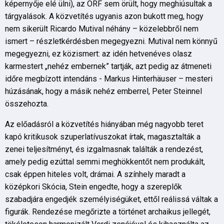
képernyője elé ülni), az ORF sem örült, hogy meghiúsultak a
tárgyalások. A közvetítés ugyanis azon bukott meg, hogy
nem sikerült Ricardo Mutival néhány – közelebbről nem
ismert – részletkérdésben megegyezni. Mutival nem könnyű
megegyezni, ez közismert: az idén hetvenéves olasz
karmestert „nehéz embernek” tartják, azt pedig az átmeneti
időre megbízott intendáns - Markus Hinterhäuser – mesteri
húzásának, hogy a másik nehéz emberrel, Peter Steinnel
összehozta.
Az előadásról a közvetítés hiányában még nagyobb teret
kapó kritikusok szuperlatívuszokat írtak, magasztalták a
zenei teljesítményt, és izgalmasnak találták a rendezést,
amely pedig ezúttal semmi meghökkentőt nem produkált,
csak éppen hiteles volt, drámai. A színhely maradt a
középkori Skócia, Stein engedte, hogy a szereplők
szabadjára engedjék személyiségüket, ettől reálissá váltak a
figurák. Rendezése megőrizte a történet archaikus jellegét,