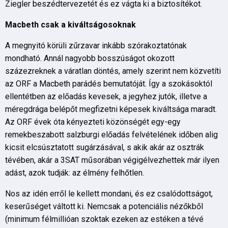
Ziegler beszédtervezetét és ez vágta ki a biztosítékot.
Macbeth csak a kiváltságosoknak
A megnyitó körüli zűrzavar inkább szórakoztatónak
mondható. Annál nagyobb bosszúságot okozott
százezreknek a váratlan döntés, amely szerint nem közvetíti
az ORF a Macbeth parádés bemutatóját. Így a szokásoktól
ellentétben az előadás kevesek, a jegyhez jutók, illetve a
méregdrága belépőt megfizetni képesek kiváltsága maradt.
Az ORF évek óta kényezteti közönségét egy-egy
remekbeszabott salzburgi előadás felvételének időben alig
kicsit elcsúsztatott sugárzásával, s akik akár az osztrák
tévében, akár a 3SAT műsorában végigélvezhettek már ilyen
adást, azok tudják: az élmény felhőtlen.
Nos az idén erről le kellett mondani, és ez csalódottságot,
keserűséget váltott ki. Nemcsak a potenciális nézőkből
(minimum félmillióan szoktak ezeken az estéken a tévé