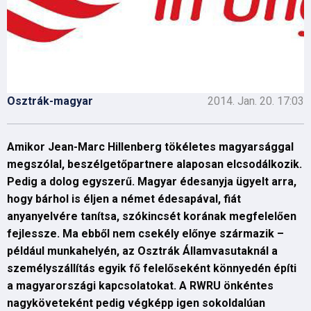
Osztrák-magyar
2014. Jan. 20. 17:03
Amikor Jean-Marc Hillenberg tökéletes magyarsággal
megszólal, beszélgetőpartnere alaposan elcsodálkozik.
Pedig a dolog egyszerű. Magyar édesanyja ügyelt arra,
hogy bárhol is éljen a német édesapával, fiát
anyanyelvére tanítsa, szókincsét korának megfelelően
fejlessze. Ma ebből nem csekély előnye származik –
például munkahelyén, az Osztrák Államvasutaknál a
személyszállítás egyik fő felelőseként könnyedén építi
a magyarországi kapcsolatokat. A RWRU önkéntes
nagyköveteként pedig végképp igen sokoldalúan