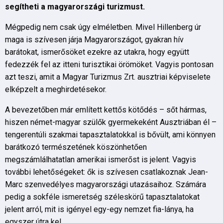
segítheti a magyarországi turizmust.
Mégpedig nem csak úgy elméletben. Mivel Hillenberg úr
maga is szívesen járja Magyarországot, gyakran hív
barátokat, ismerősöket ezekre az utakra, hogy együtt
fedezzék fel az itteni turisztikai örömöket. Vagyis pontosan
azt teszi, amit a Magyar Turizmus Zrt. ausztriai képviselete
elképzelt a meghirdetésekor.
A bevezetőben már említett kettős kötődés – sőt hármas,
hiszen német-magyar szülők gyermekeként Ausztriában él –
tengerentúli szakmai tapasztalatokkal is bővült, ami könnyen
barátkozó természetének köszönhetően
megszámlálhatatlan amerikai ismerőst is jelent. Vagyis
további lehetőségeket: ők is szívesen csatlakoznak Jean-
Marc szenvedélyes magyarországi utazásaihoz. Számára
pedig a sokféle ismeretség széleskörű tapasztalatokat
jelent arról, mit is igényel egy-egy nemzet fia-lánya, ha
egyszer útra kel.