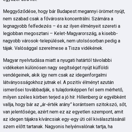
Meggyőződése, hogy bár Budapest megannyi örömet nyújt,
nem szabad csak a fővárosra koncentrálni. Számára a
legnagyobb felfedezés – és az ilyen élményeit szereti a
legjobban megosztani – Kelet-Magyarország, a kisebb-
nagyobb városok-települések, nem utolsósorban pedig a
tájak. Valósággal szerelmese a Tisza vidékének.
Magyar nyelvtudása miatt a nyugati határtól távolabbi
vidékeken különösen nagy segítséget nyújt külföldi
vendégeinek, akik így nem csak az idegenforgalmi
látványosságokhoz jutnak el. A pozitív élményt azután
ismerősei továbbadják, s tulajdonképpen fel sem mérhető,
milyen széles körben terjed a jó hír. Hillenberg úr egyébként
vallja, hogy bár az „ár-érték arány” korántsem szitokszó, sőt,
van jelentősége, azért nem ez az egyetlen szempont, amit
az idegen tájakra kíváncsiak egy-egy úti cél kiválasztásánál
szem előtt tartanak. Nagyonis helyénvalónak tartja, ha