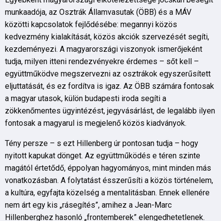
munkaadója, az Osztrák Államvasutak (ÖBB) és a MÁV
közötti kapcsolatok fejlődésébe: megannyi közös
kedvezmény kialakítását, közös akciók szervezését segíti,
kezdeményezi. A magyarországi viszonyok ismerőjeként
tudja, milyen itteni rendezvényekre érdemes – sőt kell –
együttműködve megszervezni az osztrákok egyszerűsített
eljuttatását, és ez fordítva is igaz. Az ÖBB számára fontosak
a magyar utasok, külön budapesti iroda segíti a
zökkenőmentes ügyintézést, jegyvásárlást, de legalább ilyen
fontosak a magyarul is megjelenő közös kiadványok.
Tény persze – s ezt Hillenberg úr pontosan tudja – hogy
nyitott kapukat dönget. Az együttműködés e téren szinte
magától értetődő, éppolyan hagyományos, mint minden más
vonatkozásban. A folytatást ésszerűsíti a közös történelem,
a kultúra, egyfajta közelség a mentalitásban. Ennek ellenére
nem árt egy kis „rásegítés”, amihez a Jean-Marc
Hillenberghez hasonló „frontemberek” elengedhetetlenek.