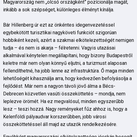
Magyarország nem „olcsó országként” pozícionálja magát,
inkább a sok szépséget, különleges élményt kínálja.
Bár Hillenberg úr ezt az önkéntes idegenvezetéssel
egybekötött turisztikai nagyköveti funkciót szigorúan
hobbiként kezeli, azért a szakmai elkötelezettségét nemigen
tudja – és nem is akarja – félretenni. Vagyis utazásai
alkalmával kénytelen megállapítani, hogy bizony Budapestről
keletre már nem olyan könnyű eljutni, a turizmust alaposan
fellendíthetné, ha jobb lenne az infrastruktúra. Ő maga minden
lehetőségét kihasználja arra, hogy kedvezően befolyásolja a
fejlődést. Már nem a nagyon távoli jövő álma a Bécs-
Debrecen közvetlen vasúti összeköttetés – mondja, nem
leplezve örömét. Ha ez megvalósul, minden egyszerűbb
lesz – teszi hozzá. Nagy reményeket fűz ahhoz is, hogy a
Kelenföldi pályaudvar korszerűbben, jobb városi
összeköttetéssel áll majd az utazók rendelkezésére.
Egyébként magyarországi elkötelezettsége jócskán besegít