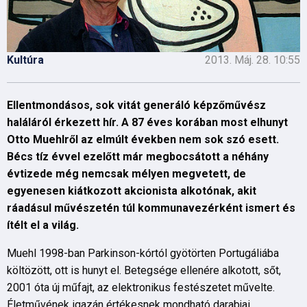
Kultúra
2013. Máj. 28. 10:55
Ellentmondásos, sok vitát generáló képzőművész
haláláról érkezett hír. A 87 éves korában most elhunyt
Otto Muehlről az elmúlt években nem sok szó esett.
Bécs tíz évvel ezelőtt már megbocsátott a néhány
évtizede még nemcsak mélyen megvetett, de
egyenesen kiátkozott akcionista alkotónak, akit
ráadásul művészetén túl kommunavezérként ismert és
ítélt el a világ.
Muehl 1998-ban Parkinson-kórtól gyötörten Portugáliába
költözött, ott is hunyt el. Betegsége ellenére alkotott, sőt,
2001 óta új műfajt, az elektronikus festészetet művelte.
Életművének igazán értékesnek mondható darabjai