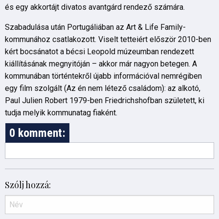
és egy akkortájt divatos avantgárd rendező számára.
Szabadulása után Portugáliában az Art & Life Family-
kommunához csatlakozott. Viselt tetteiért először 2010-ben
kért bocsánatot a bécsi Leopold múzeumban rendezett
kiállításának megnyitóján – akkor már nagyon betegen. A
kommunában történtekről újabb információval nemrégiben
egy film szolgált (Az én nem létező családom): az alkotó,
Paul Julien Robert 1979-ben Friedrichshofban született, ki
tudja melyik kommunatag fiaként.
0 komment:
Szólj hozzá: