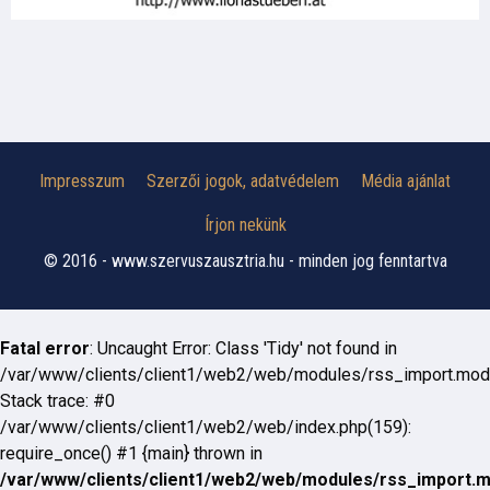
Impresszum
Szerzői jogok, adatvédelem
Média ajánlat
Írjon nekünk
© 2016 - www.szervuszausztria.hu - minden jog fenntartva
Fatal error
: Uncaught Error: Class 'Tidy' not found in
/var/www/clients/client1/web2/web/modules/rss_import.mod
Stack trace: #0
/var/www/clients/client1/web2/web/index.php(159):
require_once() #1 {main} thrown in
/var/www/clients/client1/web2/web/modules/rss_import.