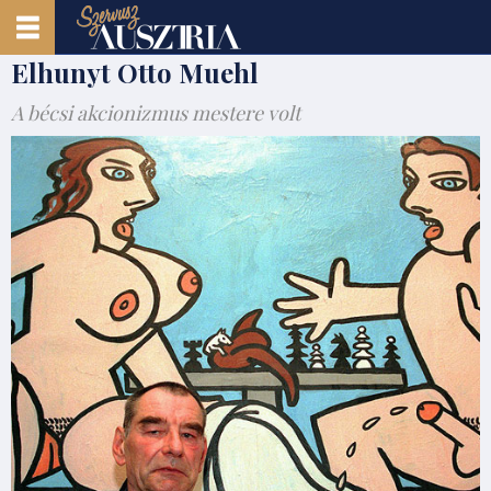
Elhunyt Otto Muehl
A bécsi akcionizmus mestere volt