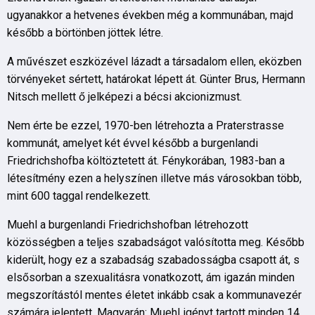
ugyanakkor a hetvenes években még a kommunában, majd
később a börtönben jöttek létre.
A művészet eszközével lázadt a társadalom ellen, eközben
törvényeket sértett, határokat lépett át. Günter Brus, Hermann
Nitsch mellett ő jelképezi a bécsi akcionizmust.
Nem érte be ezzel, 1970-ben létrehozta a Praterstrasse
kommunát, amelyet két évvel később a burgenlandi
Friedrichshofba költöztetett át. Fénykorában, 1983-ban a
létesítmény ezen a helyszínen illetve más városokban több,
mint 600 taggal rendelkezett.
Muehl a burgenlandi Friedrichshofban létrehozott
közösségben a teljes szabadságot valósította meg. Később
kiderült, hogy ez a szabadság szabadosságba csapott át, s
elsősorban a szexualitásra vonatkozott, ám igazán minden
megszorítástól mentes életet inkább csak a kommunavezér
számára jelentett. Magyarán: Muehl igényt tartott minden 14