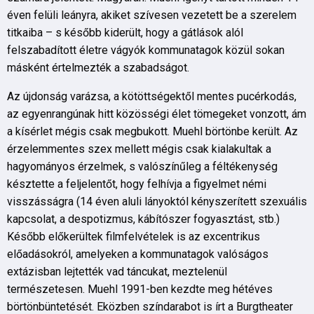
éven felüli leányra, akiket szívesen vezetett be a szerelem
titkaiba – s később kiderült, hogy a gátlások alól
felszabadított életre vágyók kommunatagok közül sokan
másként értelmezték a szabadságot.
Az újdonság varázsa, a kötöttségektől mentes pucérkodás,
az egyenrangúnak hitt közösségi élet tömegeket vonzott, ám
a kísérlet mégis csak megbukott. Muehl börtönbe került. Az
érzelemmentes szex mellett mégis csak kialakultak a
hagyományos érzelmek, s valószínűleg a féltékenység
késztette a feljelentőt, hogy felhívja a figyelmet némi
visszásságra (14 éven aluli lányoktól kényszerített szexuális
kapcsolat, a despotizmus, kábítószer fogyasztást, stb.)
Később előkerültek filmfelvételek is az excentrikus
előadásokról, amelyeken a kommunatagok valóságos
extázisban lejtették vad táncukat, meztelenül
természetesen. Muehl 1991-ben kezdte meg hétéves
börtönbüntetését. Eközben színdarabot is írt a Burgtheater