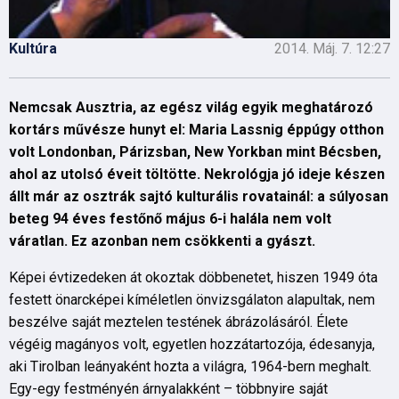
Kultúra
2014. Máj. 7. 12:27
Nemcsak Ausztria, az egész világ egyik meghatározó
kortárs művésze hunyt el: Maria Lassnig éppúgy otthon
volt Londonban, Párizsban, New Yorkban mint Bécsben,
ahol az utolsó éveit töltötte. Nekrológja jó ideje készen
állt már az osztrák sajtó kulturális rovatainál: a súlyosan
beteg 94 éves festőnő május 6-i halála nem volt
váratlan. Ez azonban nem csökkenti a gyászt.
Képei évtizedeken át okoztak döbbenetet, hiszen 1949 óta
festett önarcképei kíméletlen önvizsgálaton alapultak, nem
beszélve saját meztelen testének ábrázolásáról. Élete
végéig magányos volt, egyetlen hozzátartozója, édesanyja,
aki Tirolban leányaként hozta a világra, 1964-bern meghalt.
Egy-egy festményén árnyalakként – többnyire saját