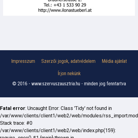
Impresszum
Szerzői jogok, adatvédelem
Média ajánlat
Írjon nekünk
© 2016 - www.szervuszausztria.hu - minden jog fenntartva
Fatal error
: Uncaught Error: Class 'Tidy' not found in
/var/www/clients/client1/web2/web/modules/rss_import.mod
Stack trace: #0
/var/www/clients/client1/web2/web/index.php(159):
require_once() #1 {main} thrown in