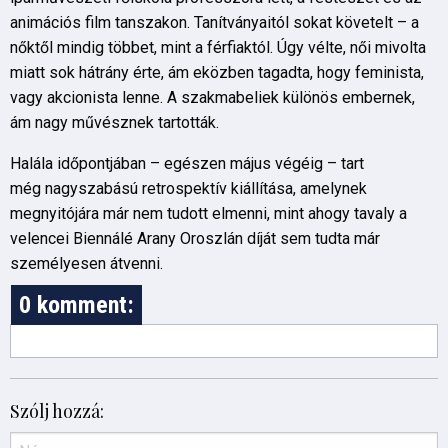
animációs film tanszakon. Tanítványaitól sokat követelt – a
nőktől mindig többet, mint a férfiaktól. Úgy vélte, női mivolta
miatt sok hátrány érte, ám eközben tagadta, hogy feminista,
vagy akcionista lenne. A szakmabeliek különös embernek,
ám nagy művésznek tartották.
Halála időpontjában – egészen május végéig – tart
még nagyszabású retrospektív kiállítása, amelynek
megnyitójára már nem tudott elmenni, mint ahogy tavaly a
velencei Biennálé Arany Oroszlán díját sem tudta már
személyesen átvenni.
0 komment:
Szólj hozzá: