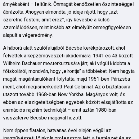
árnyékaként – feltűnik. Önmagát kendőzetlen őszinteséggel
ábrázolta. Ahogyan elmondta, jó ideje rájött, hogy „azt
szeretné festeni, amit érez”, így kevésbé a külső
szemlélődésen, mint inkább az elmélyült önmegfigyelésen
alapult a végeredmény.
A háború alatt szülőfalujából Bécsbe kerékpározott, ahol
felvették a képzőművészeti akadémiára. 1941 és 43 között
Wilhelm Dachauer mesterkurzusára járt, aki végül kidobta a
főiskoláról, mondván, hogy „elrontja” a többieket. Nem hagyta
magát, magántanulóként folytatta, majd 1951-ben Párizsba
ment, ahol megismerkedett Paul Celannal. Az ő biztatására
utazott tovább 1968-ban New Yorkba. Magányos volt, és
ebben az elszigeteltségben egyebek között elsajátította az
animációs rajzfilm technikáját – amit aztán 1980-ban
visszatérve Bécsbe magával hozott.
Nem éppen fiatalon, hatvanas évei elején végül az
iparművészeti főiskola professzora lett, a festészet és az