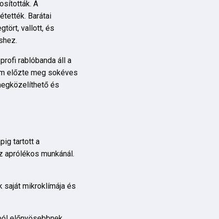
sították. A
étették. Barátai
ört, vallott, és
shez.
profi rablóbanda áll a
 nem előzte meg sokéves
 megközelíthető és
ig tartott a
z aprólékos munkánál.
k saját mikroklímája és
ból előnyösebbnek