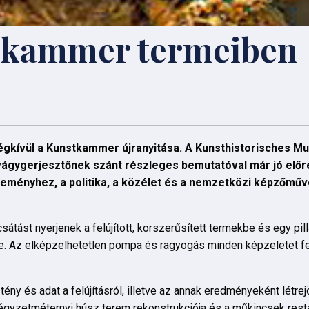
tkammer termeiben
égkívül a Kunstkammer újranyitása. A Kunsthistorisches 
vágygerjesztőnek szánt részleges bemutatóval már jó előre
eseményhez, a politika, a közélet és a nemzetközi képzőművé
átást nyerjenek a felújított, korszerűsített termekbe és egy pil
. Az elképzelhetetlen pompa és ragyogás minden képzeletet fe
tény és adat a felújításról, illetve az annak eredményeként létrejöt
égyzetméternyi húsz terem rekonstrukciója és a műkincsek resta