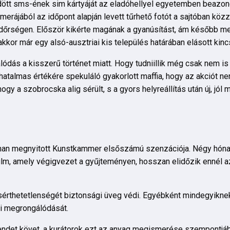
üldött sms-ének sim kártyáját az eladóhellyel egyetemben beazono
merájából az időpont alapján levett tűrhető fotót a sajtóban közz
ndőrségen. Először kikérte magának a gyanúsítást, ám később megt
kkor már egy alsó-ausztriai kis település határában elásott kinc
lódás a kisszerű történet miatt. Hogy tudniillik még csak nem is 
 hatalmas értékére spekuláló gyakorlott maffia, hogy az akciót
y a szobrocska alig sérült, s a gyors helyreállítás után új, jól
onnan megnyitott Kunstkammer elsőszámú szenzációja. Négy hónap
lm, amely végigvezet a gyűjteményen, hosszan elidőzik ennél a
n sérthetetlenségét biztonsági üveg védi. Egyébként mindegyikne
ti megrongálódását.
endet követ, a kurátorok ezt az anyag megismerése szempontjá