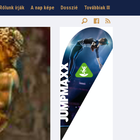
Rólunk írják
A nap képe
Dosszié
Továbbiak