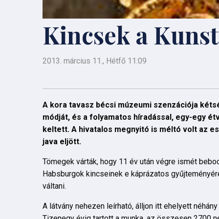
Kincsek a Kuns
2013. március 11., Hétfő 11:09
A kora tavasz bécsi múzeumi szenzációja kéts
módját, és a folyamatos híradással, egy-egy ét
keltett. A hivatalos megnyitó is méltó volt az 
java eljött.
Tömegek várták, hogy 11 év után végre ismét bebocs
Habsburgok kincseinek e káprázatos gyűjteményére
váltani.
A látvány nehezen leírható, álljon itt ehelyett néhány 
Tizenegy évig tartott a munka, az összesen 2700 n