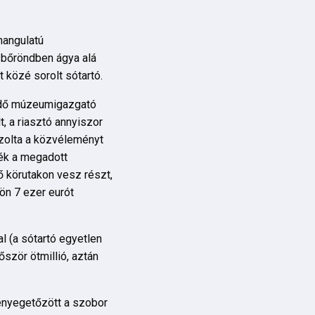
hangulatú
s bőröndben ágya alá
t közé sorolt sótartó.
zködő múzeumigazgató
, a riasztó annyiszor
rzolta a közvéleményt
ték a megadott
ő körutakon vesz részt,
tön 7 ezer eurót
al (a sótartó egyetlen
őször ötmillió, aztán
fenyegetőzött a szobor