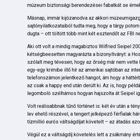
múzeum biztonsági berendezései fabatkát se érne
Másnap, immár kijózanodva az akkori múzeumigazga
sajtónyilatkozataiból tudta meg, hogy a tárgy potom
dugta – ott töltött több mint két esztendőt az FBI n
Aki ott volt a mindig magabiztos Wilfried Seipel 2
kétségbeesetten magyarázta a bizonyítványt: a Hossz
szólalt meg tévesen, hogy az őrség már nem vette 
egy-egy krimibe illő hír az amerikai sajtóban az in
telefonszámon jelentkező hangot, ám hogy a háttérb
az csak a happy end után derült ki. Az is, hogy péld
legomboló szélhámos hogyan hajszolta át Seipel i
Volt reálisabbnak tűnő történet is: két év után a té
lev ehető részével, a tengert jelképező férfialak hár
tízmillió eurós váltságdíjat követelt – az átadás az
Végül ez a váltságdíj követelés lett a zsákmány é