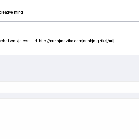
creative mind
tp://yhdfxxmxjg.com [url=http://nrmhjmgztka.com]nrmhjmgztka[/url]