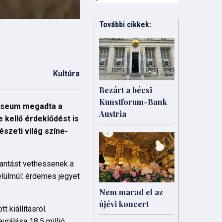
További cikkek:
Kultúra
Bezárt a bécsi
Kunstforum-Bank
Museum megadta a
Austria
 kellő érdeklődést is
szeti világ színe-
lantást vethessenek a
lülmúl: érdemes jegyet
Nem marad el az
újévi koncert
t kiállításról.
urálása 18,5 millió