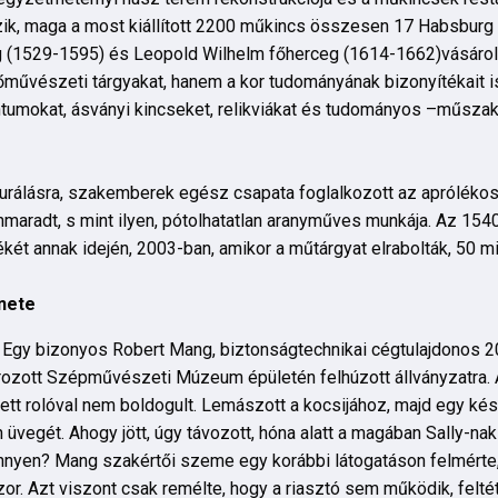
zik, maga a most kiállított 2200 műkincs összesen 17 Habsburg
g (1529-1595) és Leopold Wilhelm főherceg (1614-1662)vásárolt
művészeti tárgyakat, hanem a kor tudományának bizonyítékait is,
ntumokat, ásványi kincseket, relikviákat és tudományos –műsza
urálásra, szakemberek egész csapata foglalkozott az aprólékos 
nnmaradt, s mint ilyen, pótolhatatlan aranyműves munkája. Az 1540
ét annak idején, 2003-ban, amikor a műtárgyat elrabolták, 50 mil
énete
et. Egy bizonyos Robert Mang, biztonságtechnikai cégtulajdonos 2
arozott Szépművészeti Múzeum épületén felhúzott állványzatra.
tt rolóval nem boldogult. Lemászott a kocsijához, majd egy késs
in üvegét. Ahogy jött, úgy távozott, hóna alatt a magában Sally-na
könnyen? Mang szakértői szeme egy korábbi látogatáson felmérte,
zor. Azt viszont csak remélte, hogy a riasztó sem működik, felté