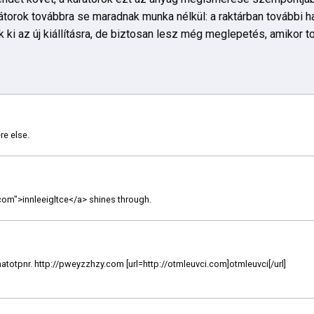
rátorok továbbra se maradnak munka nélkül: a raktárban további h
 ki az új kiállításra, de biztosan lesz még meglepetés, amikor t
re else.
.com">innleeigltce</a> shines through.
imatotpnr. http://pweyzzhzy.com [url=http://otmleuvci.com]otmleuvci[/url]