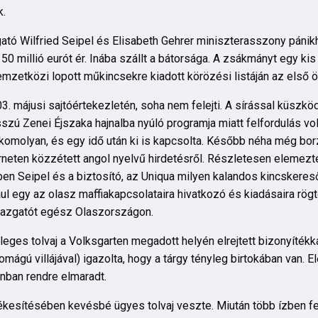
k.
tó Wilfried Seipel és Elisabeth Gehrer miniszterasszony pánik
 50 millió eurót ér. Inába szállt a bátorsága. A zsákmányt egy ki
emzetközi lopott műkincsekre kiadott körözési listáján az első ö
003. májusi sajtóértekezletén, soha nem felejti. A sírással küs
ú Zenei Éjszaka hajnalba nyúló programja miatt felfordulás volt
komolyan, és egy idő után ki is kapcsolta. Később néha még bo
terneten közzétett angol nyelvű hirdetésről. Részletesen elemez
en Seipel és a biztosító, az Uniqua milyen kalandos kincskeres
ául egy az olasz maffiakapcsolataira hivatkozó és kiadásaira rög
gazgatót egész Olaszországon.
nyleges tolvaj a Volksgarten megadott helyén elrejtett bizonyítékk
omágú villájával) igazolta, hogy a tárgy tényleg birtokában van. El
onban rendre elmaradt.
rtékesítésében kevésbé ügyes tolvaj veszte. Miután több ízben 