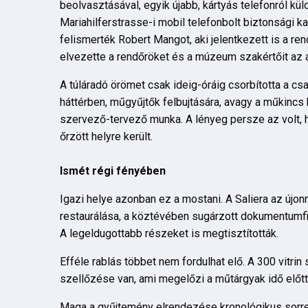
beolvasztásával, egyik újabb, kártyás telefonról k
Mariahilferstrasse-i mobil telefonbolt biztonsági ka
felismerték Robert Mangot, aki jelentkezett is a re
elvezette a rendőröket és a múzeum szakértőit az a
A túláradó örömet csak ideig-óráig csorbította a csa
háttérben, műgyűjtők felbujtására, avagy a műkincs
szervező-tervező munka. A lényeg persze az volt, hog
őrzött helyre került.
Ismét régi fényében
Igazi helye azonban ez a mostani. A Saliera az új
restaurálása, a köztévében sugárzott dokumentumfi
A legeldugottabb részeket is megtisztították.
Efféle rablás többet nem fordulhat elő. A 300 vitri
szellőzése van, ami megelőzi a műtárgyak idő előt
Maga a gyűjtemény elrendezése kronológikus sorr