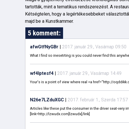
tartották, mint a tematikus rendszerezést. A restau
Kétségtelen, hogy a legértékesebbeket választották
majd be a Kunstkammer.
5 komment:
afwGtfNyGBr
|
2017. január 29., Vasárnap 09:50
What I find so inesetrting is you could never find this anywhe
wf4Iptesf4
|
2017. január 29., Vasárnap 14:49
Your's is a point of view where real <a href="http://oqddikk
N26e7LZduXGC
|
2017. február 1., Szerda 17:57
Articles like these put the consumer in the driver seat-very 
[link=http://lzwudx.com]lzwudx[/link]