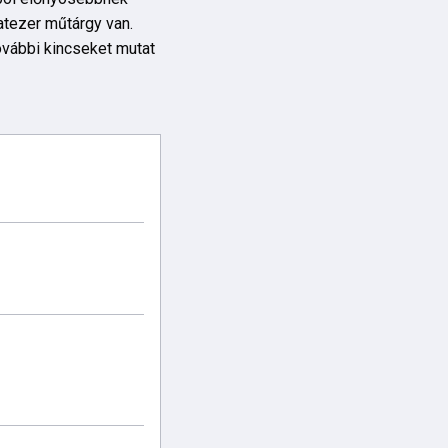
atezer műtárgy van.
ovábbi kincseket mutat