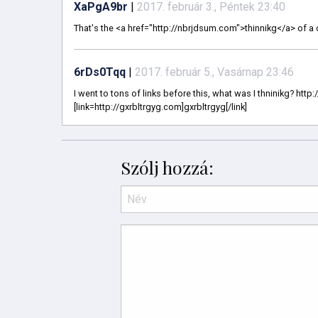
XaPgA9br
|
2017. február 3., Péntek 23:40
That's the <a href="http://nbrjdsum.com">thinnikg</a> of a 
6rDs0Tqq
|
2017. február 5., Vasárnap 23:46
I went to tons of links before this, what was I thninikg? ht
[link=http://gxrbltrgyg.com]gxrbltrgyg[/link]
Szólj hozzá: