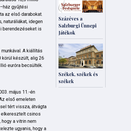
 –ház gyűjtési
a az első darabokat.
Százéves a
 naturáliákat, idegen
Salzburgi Ünnepi
ki berendezéseket is
Játékok
munkával. A kiállítás
 körül készült, alig 26
lió euróra becsülték.
Székek, székek és
székek
003. május 11.-én
 Az első emeleten
el tért vissza, átvágta
k elkeresztelt csinos
 hogy a vitrin nem
telezte ugyanis, hogy a