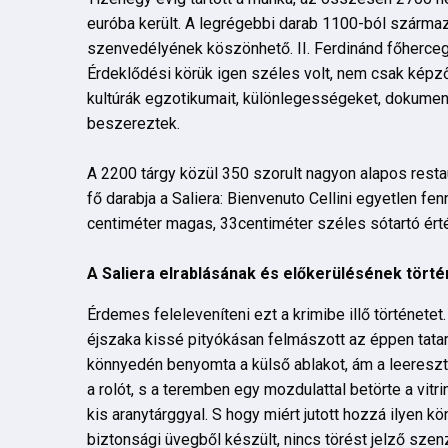
euróba került. A legrégebbi darab 1100-ból szárma
szenvedélyének köszönhető. II. Ferdinánd főherce
Érdeklődési körük igen széles volt, nem csak képző
kultúrák egzotikumait, különlegességeket, dokume
beszereztek.
A 2200 tárgy közül 350 szorult nagyon alapos resta
fő darabja a Saliera: Bienvenuto Cellini egyetlen fe
centiméter magas, 33centiméter széles sótartó érték
A Saliera elrablásának és előkerülésének tört
Érdemes feleleveníteni ezt a krimibe illő történet
éjszaka kissé pityókásan felmászott az éppen tat
könnyedén benyomta a külső ablakot, ám a leereszte
a rolót, s a teremben egy mozdulattal betörte a vitr
kis aranytárggyal. S hogy miért jutott hozzá ilyen 
biztonsági üvegből készült, nincs törést jelző szen