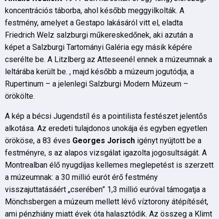
koncentrációs táborba, ahol később meggyilkolták. A
festmény, amelyet a Gestapo lakásáról vitt el, eladta
Friedrich Welz salzburgi műkereskedőnek, aki azután a
képet a Salzburgi Tartományi Galéria egy másik képére
cserélte be. A Litzlberg az Atteseenél ennek a múzeumnak a
leltárába került be. , majd később a múzeum jogutódja, a
Rupertinum – a jelenlegi Salzburgi Modern Múzeum –
örökölte.
A kép a bécsi Jugendstíl és a pointilista festészet jelentős
alkotása. Az eredeti tulajdonos unokája és egyben egyetlen
örököse, a 83 éves
Georges Jorisch
igényt nyújtott be a
festményre, s az alapos vizsgálat igazolta jogosultságát. A
Montrealban élő nyugdíjas kellemes meglepetést is szerzett
a múzeumnak: a 30 millió eurót érő festmény
visszajuttatásáért „cserében” 1,3 millió euróval támogatja a
Mönchsbergen a múzeum mellett lévő víztorony átépítését,
ami pénzhiány miatt évek óta halasztódik. Az összeg a Klimt