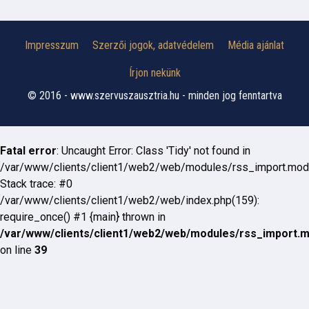
Impresszum
Szerzői jogok, adatvédelem
Média ajánlat
Írjon nekünk
© 2016 - www.szervuszausztria.hu - minden jog fenntartva
Fatal error
: Uncaught Error: Class 'Tidy' not found in
/var/www/clients/client1/web2/web/modules/rss_import.mod
Stack trace: #0
/var/www/clients/client1/web2/web/index.php(159):
require_once() #1 {main} thrown in
/var/www/clients/client1/web2/web/modules/rss_import.
on line
39