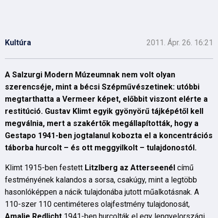
Kultúra
2011. Ápr. 26. 16:21
A Salzurgi Modern Múzeumnak nem volt olyan
szerencséje, mint a bécsi Szépművészetinek: utóbbi
megtarthatta a Vermeer képet, előbbit viszont elérte a
restitúció. Gustav Klimt egyik gyönyörű tájképétől kell
megválnia, mert a szakértők megállapították, hogy a
Gestapo 1941-ben jogtalanul kobozta el a koncentrációs
táborba hurcolt – és ott meggyilkolt – tulajdonostól.
Klimt 1915-ben festett
Litzlberg az Atterseenél
című
festményének kalandos a sorsa, csakúgy, mint a legtöbb
hasonlóképpen a nácik tulajdonába jutott műalkotásnak. A
110-szer 110 centiméteres olajfestmény tulajdonosát,
Amalie Redlicht
1941-ben hurcolták el egy lengyelországi