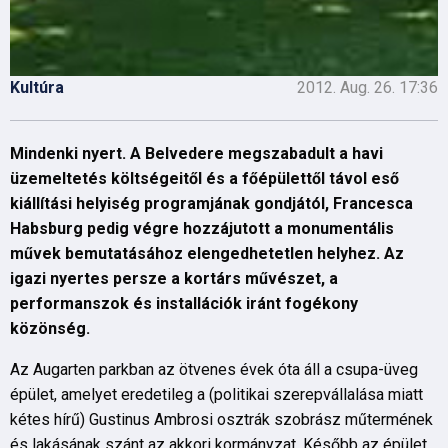
Kultúra
2012. Aug. 26. 17:36
Mindenki nyert. A Belvedere megszabadult a havi
üzemeltetés költségeitől és a főépülettől távol eső
kiállítási helyiség programjának gondjától, Francesca
Habsburg pedig végre hozzájutott a monumentális
művek bemutatásához elengedhetetlen helyhez. Az
igazi nyertes persze a kortárs művészet, a
performanszok és installációk iránt fogékony
közönség.
Az Augarten parkban az ötvenes évek óta áll a csupa-üveg
épület, amelyet eredetileg a (politikai szerepvállalása miatt
kétes hírű) Gustinus Ambrosi osztrák szobrász műtermének
és lakásának szánt az akkori kormányzat. Később az épület