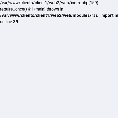
/var/www/clients/client1/web2/web/index.php(159):
require_once() #1 {main} thrown in
/var/www/clients/client1/web2/web/modules/rss_import.
on line
39