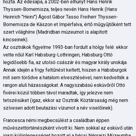
hozta. Az édesapa, a 2002-ben elhunyt Hans Henrik
Thyssen-Bornemisza, teljes nevén Hans Henrik (Hans
Heinrich "Heini") Ágost Gábor Tasso Freiherr Thyssen-
Bornemisza de Kászon et Impérfalva, értő műgyűjtőként tett
szert világhírre (Madridban múzeumot is alapított
kincseinek).
Az osztrákok figyelme 1993-ban fordult a hölgy felé: ekkor
vette nőül Karl Habsburg-Lothringen, Habsburg Ottó
legidősebb fia, az utolsó császár és magyar király unokája.
Annak idején a frigy feltűnést keltett, hiszen a Habsburgok
mit sem törődve a hatalom elvesztésével, nem kedvelték a
rangon aluli házasságokat. A nagyszabású esküvőről Ottó
fivérei közül többen távol maradtak, így jelezve nem
tetszésüket (igaz, ekkor az Osztrák Köztársaság még nem
szívesen adott beutazási vízumot a név viselőinek).
Francesca némi megbecsülést a családban éppen
művészettörténészként vívott ki. Nem sokkal az esküvő után
igazi különlegességet hozott el a bécsi Néprajzi Múzeumba,