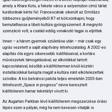
amely a Khara Koto, a fekete város a selyemúton című tárlat
kurátorának kérte fel. Francescának sikerült az Ermitázs
többezres gyűjteményéből 87-et kölcsönkapni, hogy
bemutathassa a tibeti kultúra gyöngyszemeit. A megnyitó
szenzáció volt, a család eddig vonakodó tagjai is eljöttek.
Innen – a három gyermek születése után – már csak egy
ugrás vezetett a saját alapítvány létrehozataláig. A 2002-es
alapítás óta egyre sikeresebb: kiállításaival, a kortárs
művészetek támogatásával, az alkotókkal tartott
kapcsolataival, később a kiállítótermen kívüli köztéri
installációkkal belopta magát a kultúra iránt elkötelezettek
szívébe. A kis belvárosi palota teljes emeletén 2005-ben
létrehozott „Space in progress” névre keresztelt
kiállítóterem hamar tekintélyt vívott ki.
Az Augarten Parkban lévő kiállítóterem megszerzése óriási
lépés ezen a pályán, még ha nem kevesen vitatják is