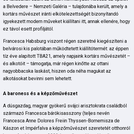
a Belvedere – Nemzeti Galéria – tulajdonába került, amely a
kortárs művészet iránti elkötelezettségét bizonyítandó
igyekezett modern műveket kiállítani itt, annak ellenére, hogy
ez távol esett profiljától.
Francesca Habsburg viszont régen szeretné kiegészíteni a
belvárosi kis palotában működtetett kiállítótermét: az éppen
tíz éve alapított TBA21, amely napjaink kortárs művészetét –
és alkotóit – támogatja, már régen kinőtte az ottani
nagyobbacska laskást, hiszen oda néha magukat az
alkotásokat bevinni sem lehetett.
A baroness és a képzőművészet
A dúsgazdag, magyar gyökerű svájci arisztokrata családból
származó Francesca bárókisasszony (teljes nevén
Francesca Anne Dolores Freiin Thyssen-Bornemisza de
Kászon et Impérfalva a képzőművészet szeretetét otthonról