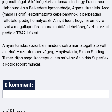
jogosultságát. A kétségeket az támasztja, hogy Francesca
Habsburg és a Belvedere igazgatónője, Agnes Husslein-Arco
(maga is grófi leszármazott) kebelbarátnők, a bérbeadás
feltételei pedig homályosak. Annyit tudni, hogy három évre
szól a megállapodás, a hosszabbítás lehetőségével, a rezsit
pedig a TBA21 fizeti.
A nyári turistaszezonban mindenesetre már látogatható volt
az első – szeptember végéig – nyitvatartó, Simon Starling
Turner-díjas angol konceptualista művész és a dán Superflex
alkotócsoport munkái.
0 komment:
Szólj hozzá: