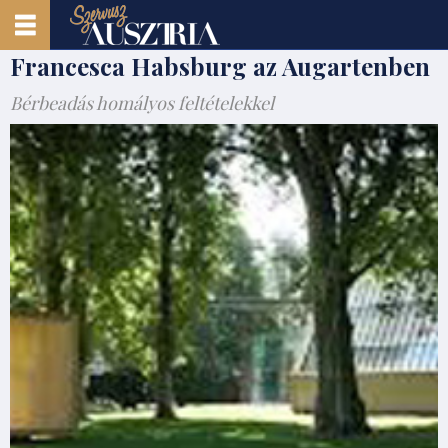
Francesca Habsburg az Augartenben
Bérbeadás homályos feltételekkel