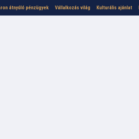
ron átnyúló pénzügyek
Vállalkozás világ
Kulturális ajánlat