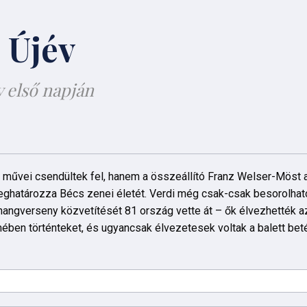
 Újév
 első napján
űvei csendültek fel, hanem a összeállító Franz Welser-Möst a
határozza Bécs zenei életét. Verdi még csak-csak besorolható 
A hangverseny közvetítését 81 ország vette át – ők élvezhették a
ében történteket, és ugyancsak élvezetesek voltak a balett bet