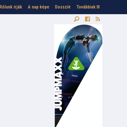
Rólunk írják
A nap képe
Dosszié
Továbbiak