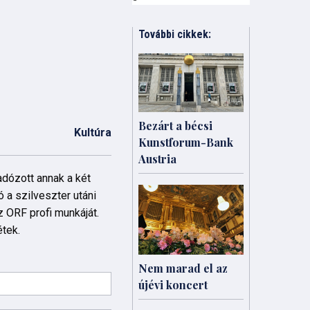
További cikkek:
Bezárt a bécsi
Kultúra
Kunstforum-Bank
Austria
dózott annak a két
a szilveszter utáni
z ORF profi munkáját.
étek.
Nem marad el az
újévi koncert