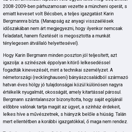
2008-2009-ben párhuzamosan vezette a müncheni operát, s
emiatt keveset volt Bécsben, a teljes igazgatást Karin
Bergmannra bízta. (Manapság az anyagi visszaélések
időszakában nem árt megjegyezni, hogy ilyenkor nemcsak
feladatait, hanem fizetését is megosztotta a munkát
ténylegesen átvállaló helyettesével).
Hogy Karin Bergmann minden poszton jól teljesített, azt
igazolja: a színészek éppolyan kitörő lelkesedéssel
fogadták kinevezését, mint a technikai személyzet. A
németországi (recklinghauseni) bányászcsaládból származó
hatvan éves hölgy jó tulajdonságai közül különösen nagyra
értékelik nyugalmát, okosságát, amely kitartással párosul.
Bergmann számtalanszor bizonyította, hogy saját egójánál
előbbre valónak tartja magát az ügyet, a színház érdekeit,
lelkes híve a művészetnek, s hiányzik belőle a hiúság. Talán
mert ellentétben a korábbi igazgatókkal, ő maga nem rendez.