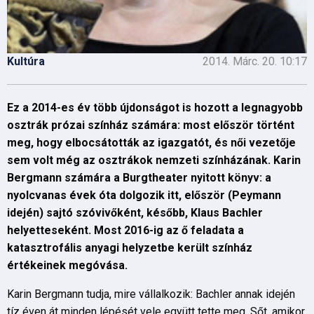
Kultúra
2014. Márc. 20. 10:17
Ez a 2014-es év több újdonságot is hozott a legnagyobb
osztrák prózai színház számára: most először történt
meg, hogy elbocsátották az igazgatót, és női vezetője
sem volt még az osztrákok nemzeti színházának. Karin
Bergmann számára a Burgtheater nyitott könyv: a
nyolcvanas évek óta dolgozik itt, először (Peymann
idején) sajtó szóvivőként, később, Klaus Bachler
helyetteseként. Most 2016-ig az ő feladata a
katasztrofális anyagi helyzetbe került színház
értékeinek megóvása.
Karin Bergmann tudja, mire vállalkozik: Bachler annak idején
tíz éven át minden lépését vele együtt tette meg. Sőt, amikor