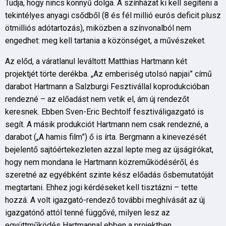
Tudja, hogy nincs könnyű dolga. A színházat ki kell segíteni a
tekintélyes anyagi csődből (8 és fél millió eurós deficit plusz
ötmilliós adótartozás), miközben a színvonalból nem
engedhet: meg kell tartania a közönséget, a művészeket.
Az előd, a váratlanul leváltott Matthias Hartmann két
projektjét törte derékba. „Az emberiség utolsó napjai” című
darabot Hartmann a Salzburgi Fesztivállal koprodukcióban
rendezné – az előadást nem vetik el, ám új rendezőt
keresnek. Ebben Sven-Eric Bechtolf fesztiváligazgató is
segít. A másik produkciót Hartmann nem csak rendezné, a
darabot („A hamis film”) ő is írta. Bergmann a kinevezését
bejelentő sajtóértekezleten azzal lepte meg az újságírókat,
hogy nem mondana le Hartmann közreműködéséről, és
szeretné az egyébként szinte kész előadás ősbemutatóját
megtartani. Ehhez jogi kérdéseket kell tisztázni – tette
hozzá. A volt igazgató-rendező további meghívását az új
igazgatónő attól tenné függővé, milyen lesz az
együttműködés Hartmannal ebben a projektben.