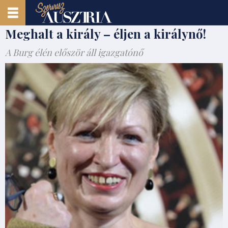
Meghalt a király – éljen a királynő!
A Burg élén először áll igazgatónő