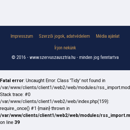
Impresszum
Szerzői jogok, adatvédelem
Média ajánlat
Írjon nekünk
© 2016 - www.szervuszausztria.hu - minden jog fenntartva
Fatal error
: Uncaught Error: Class 'Tidy' not found in
/var/www/clients/client1/web2/web/modules/rss_import.mod
Stack trace: #0
/var/www/clients/client1/web2/web/index.php(159):
require_once() #1 {main} thrown in
/var/www/clients/client1/web2/web/modules/rss_import.
on line
39