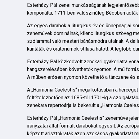
Esterházy Pál zenei munkásságának legjelentősebb 
komponálta, 1711-ben valószínűleg Bécsben adták k
Az egyes darabok a liturgikus év és ünnepnapjai so
zeneművek dominálnak, kilenc liturgikus szöveg me
szólammal való mesteri bánásmódra utalnak. A dal
kantáták és oratóriumok stílusa hatott. A legtöbb 
Esterházy Pál közkedvelt zenekari gyakorlatra vona
hangszerelésében követhetők nyomon. A mű forrása
A műben erősen nyomon követhető a tánczene és a 
A „Harmonia Caelestis“ megalkotásában a herceget 
feltételezhetően az 1685-től 1701-ig a szolgálatáb
zenekara repertoárja is bekerült a „Harmonia Caele
Esterházy Pál „Harmonia Caelestis“ zeneműve jelen
irányzatai által formált darabokat egyesít. Az eur
képzett arisztokraták azon szokásos gyakorlatát m