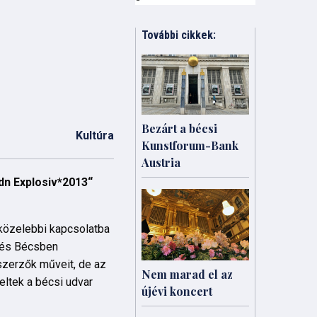
További cikkek:
Bezárt a bécsi
Kultúra
Kunstforum-Bank
Austria
dn Explosiv*2013“
 közelebbi kapcsolatba
t és Bécsben
eszerzők műveit, de az
Nem marad el az
eltek a bécsi udvar
újévi koncert