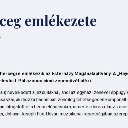
rceg emlékezete
n
l hercegre emlékezik az Esterházy Magánalapítvány. A „Hay
elestis I. Pál azonos című zeneművét idézi.
) nevelkedett a jezsuitáknál, ahol az egyházi zenével éppúgy
ót császár, aki hozzá hasonlóan zeneileg tehetségesen komponál
ran látogatott el a bécsi előadásokra, ismerte a híres olasz zen
er, Johann Joseph Fux. Udvari muzsikusai repertoárjában szerep