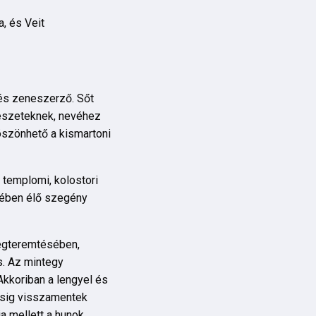
a, és Veit
 és zeneszerző. Sőt
űvészeteknek, nevéhez
öszönhető a kismartoni
 templomi, kolostori
etében élő szegény
 megteremtésében,
is. Az mintegy
Akkoriban a lengyel és
ásig visszamentek
a mellett a hunok