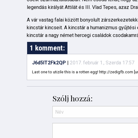
legendás királyát Attilát és III. Vlad Tepes, azaz Dra
A vár vastag falai között bonyolult zárszerkezetekk
kincstár kincseit. A kincstár a humanizmus gyűjtés
kincstár a nagy német hercegi családok csodakamrá
1 komment:
J6d5IT2Fk2QP
|
2017. február 1., Szerda 17:57
Last one to utizile this is a rotten egg! http://zedigfb.com [u
Szólj hozzá: