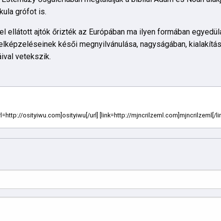
kula grófot is.
el ellátott ajtók őrizték az Európában ma ilyen formában egyedü
i elképzeléseinek késői megnyilvánulása, nagyságában, kialakít
ival vetekszik.
rl=http://osityiwu.com]osityiwu[/url] [link=http://mjncrilzeml.com]mjncrilzeml[/li