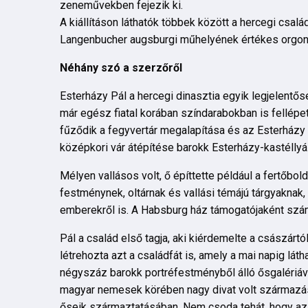
zeneművekben fejezik ki.
A kiállításon láthatók többek között a hercegi csalá
Langenbucher augsburgi műhelyének értékes orgonája
Néhány szó a szerzőről
Esterházy Pál a hercegi dinasztia egyik legjelentő
már egész fiatal korában színdarabokban is fellépe
fűződik a fegyvertár megalapítása és az Esterházy
középkori vár átépítése barokk Esterházy-kastéllyá
Mélyen vallásos volt, ő építtette például a fertőbo
festménynek, oltárnak és vallási témájú tárgyakna
emberekről is. A Habsburg ház támogatójaként számta
Pál a család első tagja, aki kiérdemelte a császárt
létrehozta azt a családfát is, amely a mai napig lát
négyszáz barokk portréfestményből álló ősgalériával
magyar nemesek körében nagy divat volt származá
őseik származtatásában. Nem csoda tehát, hogy az E