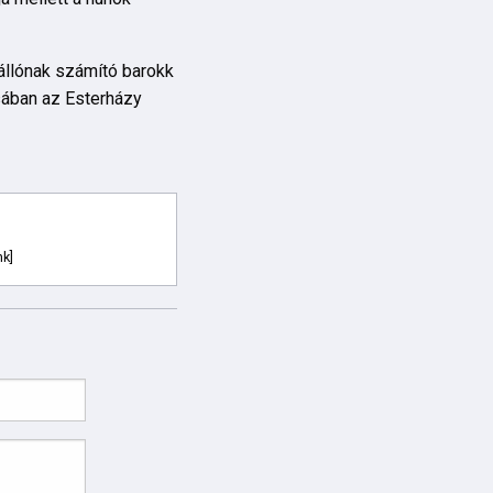
lállónak számító barokk
ásában az Esterházy
nk]