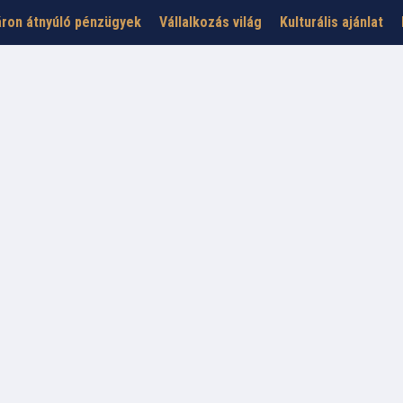
ron átnyúló pénzügyek
Vállalkozás világ
Kulturális ajánlat