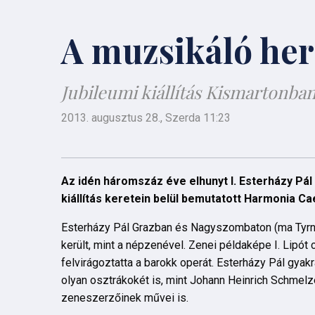
A muzsikáló he
Jubileumi kiállítás Kismartonba
2013. augusztus 28., Szerda 11:23
Az idén háromszáz éve elhunyt I. Esterházy Pá
kiállítás keretein belül bemutatott Harmonia Ca
Esterházy Pál Grazban és Nagyszombaton (ma Tyrnau
került, mint a népzenével. Zenei példaképe I. Lip
felvirágoztatta a barokk operát. Esterházy Pál gyak
olyan osztrákokét is, mint Johann Heinrich Schmelz
zeneszerzőinek művei is.