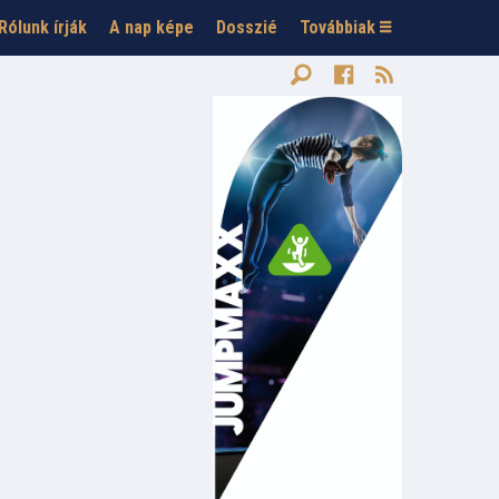
Rólunk írják
A nap képe
Dosszié
Továbbiak