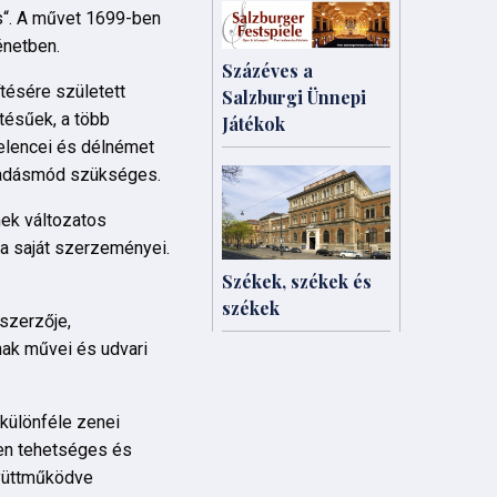
s“. A művet 1699-ben
énetben.
Százéves a
tésére született
Salzburgi Ünnepi
tésűek, a több
Játékok
elencei és délnémet
előadásmód szükséges.
nek változatos
a saját szerzeményei.
Székek, székek és
székek
szerzője,
nak művei és udvari
különféle zenei
ben tehetséges és
gyüttműködve