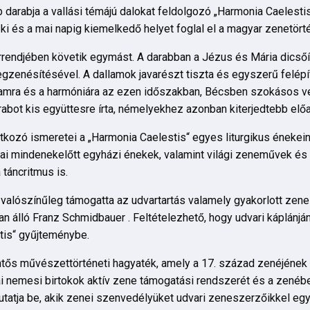
darabja a vallási témájú dalokat feldolgozó „Harmonia Caelesti
i és a mai napig kiemelkedő helyet foglal el a magyar zenetört
rrendjében követik egymást. A darabban a Jézus és Mária dicsőí
gzenésítésével. A dallamok javarészt tiszta és egyszerű felépí
lamra és a harmóniára az ezen időszakban, Bécsben szokásos v
darabot kis együttesre írta, némelyekhez azonban kiterjedtebb 
tkozó ismeretei a „Harmonia Caelestis“ egyes liturgikus énekei
i mindenekelőtt egyházi énekek, valamint világi zeneművek és 
táncritmus is.
valószínűleg támogatta az udvartartás valamely gyakorlott zene
an álló Franz Schmidbauer . Feltételezhető, hogy udvari káplánjá
stis“ gyűjteménybe.
tős művészettörténeti hagyaték, amely a 17. század zenéjének 
ópai nemesi birtokok aktív zene támogatási rendszerét és a zené
utatja be, akik zenei szenvedélyüket udvari zeneszerzőikkel e