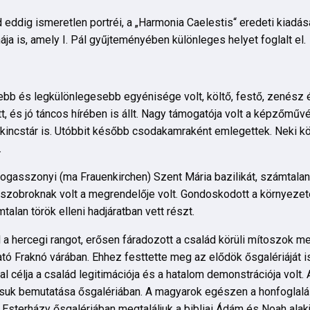
d eddig ismeretlen portréi, a „Harmonia Caelestis“ eredeti kiadás
 is, amely I. Pál gyűjteményében különleges helyet foglalt el.
sebb és legkülönlegesebb egyénisége volt, költő, festő, zenész
tt, és jó táncos hírében is állt. Nagy támogatója volt a képzőm
 kincstár is. Utóbbit később csodakamraként emlegettek. Neki k
.
ldogasszonyi (ma Frauenkirchen) Szent Mária bazilikát, számtalan
k, szobroknak volt a megrendelője volt. Gondoskodott a környez
lan török elleni hadjáratban vett részt.
ól a hercegi rangot, erősen fáradozott a család körüli mítoszok
ható Fraknó várában. Ehhez festtette meg az elődök ősgalériáját 
 célja a család legitimációja és a hatalom demonstrációja volt. 
suk bemutatása ősgalériában. A magyarok egészen a honfoglal
sterházy ősgalériában megtaláljuk a bibliai Ádám és Noah alakj