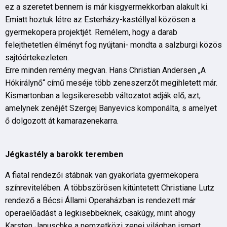
ez a szeretet bennem is már kisgyermekkorban alakult ki.
Emiatt hoztuk létre az Esterházy-kastéllyal közösen a
gyermekopera projektjét. Remélem, hogy a darab
felejthetetlen élményt fog nyújtani- mondta a salzburgi közös
sajtóértekezleten.
Erre minden remény megvan. Hans Christian Andersen „A
Hókirálynő“ című meséje több zeneszerzőt megihletett már.
Kismartonban a legsikeresebb változatot adják elő, azt,
amelynek zenéjét Szergej Banyevics komponálta, s amelyet
ő dolgozott át kamarazenekarra.
Jégkastély a barokk teremben
A fiatal rendezői stábnak van gyakorlata gyermekopera
színrevitelében. A többszörösen kitüntetett Christiane Lutz
rendező a Bécsi Állami Operaházban is rendezett már
operaelőadást a legkisebbeknek, csakúgy, mint ahogy
Karsten Januschke a nemzetközi zenei világban ismert