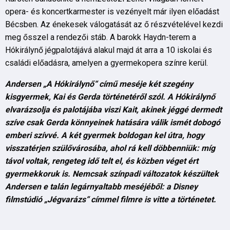
opera- és koncertkarmester is vezényelt már ilyen előadást
Bécsben. Az énekesek válogatását az ő részvételével kezdi
meg ősszel a rendezői stáb. A barokk Haydn-terem a
Hókirálynő jégpalotájává alakul majd át arra a 10 iskolai és
családi előadásra, amelyen a gyermekopera színre kerül.
Andersen „A Hókirálynő“ című meséje két szegény
kisgyermek, Kai és Gerda történetéről szól. A Hókirálynő
elvarázsolja és palotájába viszi Kait, akinek jéggé dermedt
szíve csak Gerda könnyeinek hatására válik ismét dobogó
emberi szívvé. A két gyermek boldogan kel útra, hogy
visszatérjen szülővárosába, ahol rá kell döbbenniük: míg
távol voltak, rengeteg idő telt el, és közben véget ért
gyermekkoruk is. Nemcsak színpadi változatok készültek
Andersen e talán legárnyaltabb meséjéből: a Disney
filmstúdió „Jégvarázs“ címmel filmre is vitte a történetet.