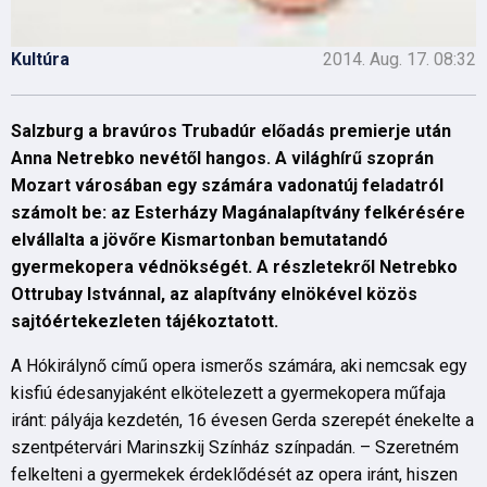
Kultúra
2014. Aug. 17. 08:32
Salzburg a bravúros Trubadúr előadás premierje után
Anna Netrebko nevétől hangos. A világhírű szoprán
Mozart városában egy számára vadonatúj feladatról
számolt be: az Esterházy Magánalapítvány felkérésére
elvállalta a jövőre Kismartonban bemutatandó
gyermekopera védnökségét. A részletekről Netrebko
Ottrubay Istvánnal, az alapítvány elnökével közös
sajtóértekezleten tájékoztatott.
A Hókirálynő című opera ismerős számára, aki nemcsak egy
kisfiú édesanyjaként elkötelezett a gyermekopera műfaja
iránt: pályája kezdetén, 16 évesen Gerda szerepét énekelte a
szentpétervári Marinszkij Színház színpadán. – Szeretném
felkelteni a gyermekek érdeklődését az opera iránt, hiszen