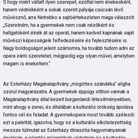
S hogy miért vállalt ilyen szerepet, ezúttal nem énekesként,
hanem védnökként a sokak szerint pályája csúcsán lévő
művésznő, arra Netrebko a sajtóértekezleten maga válaszolt:
„Szeretném, ha a gyermekek nem csak nézőként és
hallgatóként élnék át az operát, hanem kedvet kapnának saját
művészi képességeik felfedezésére és fejlesztésére is.
Nagy boldogságot jelent számomra, ha tovább tudom adni az
opera iránti szeretetet, mégpedig egy olyan művel, amelyben
magam is énekeltem.“
Az Esterházy Magánalapítvány „mögöttes szándéka” aligha
szorul magyarázatra. A gyermekek éppúgy otthon vannak a
Magánalapítvány által kezelt burgenlandi létesítményekben,
mint ahogy a zenei, és általában a kulturális örökség ápolása
fontos cél és feladat. A gyermekopera most tovább szélesíti
ezt a palettát, igazolva, hogy ez a kulturális elkötelezettség
messze túlmutat az Esterházy dinasztia hagyományainak
ápolásán, a jelentős műemlékek védelmén és a kulturális