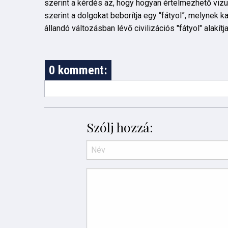
szerint a kérdés az, hogy hogyan értelmezhető vizuá
szerint a dolgokat beborítja egy “fátyol”, melynek 
állandó változásban lévő civilizációs "fátyol" alak
0 komment:
Szólj hozzá: