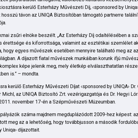
sztásra kerülő Esterházy Művészeti Díj, ‹sponsored by Uniqa›
osszú távon az UNIQA Biztosítóban támogató partnerre találni“
ja.
kmai zsűri elnöke beszélt. „Az Esterházy Díj odaítélésében a sz
rettsége és kiforrottsága, valamint az esztétikai szemlélet ak
rra, hogy egyes művészek esetében mennyire található meg az az 
ilágban. A díjazott fiatal művészek munkáiban korunk ifjú művész
 komplex képe jelenik meg, mely életkép elválaszthatatlan része 
ben is.” – mondta.
ra kerülő Esterházy Művészeti Díjat ‹sponsored by UNIQA› Dr. O
Michl, az UNIQA Biztosító Zrt. vezérigazgatója és Dr. Hegyi Lór
ek 2011. november 17-én a Szépművészeti Múzeumban.
 a pályázók száma majdnem megduplázódott 2009-hez képest: az
ott meg az a lehetőség, hogy továbbjusson a második fordulóba
Uniqa› díjazottait.