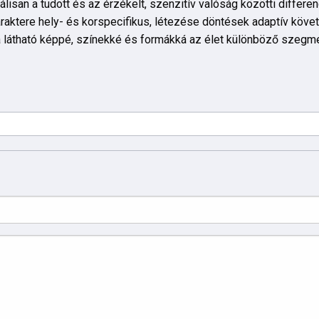
lisan a tudott és az érzékelt, szenzitív valóság közötti differe
karaktere hely- és korspecifikus, létezése döntések adaptív köv
ítja látható képpé, színekké és formákká az élet különböző szegm