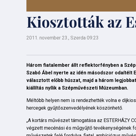
Kiosztották az 
2011. november 23., Szerda 09:23
Három fiatalember állt reflektorfényben a Szé
Szabó Ábel nyerte az idén másodszor odaítélt E
választott előbb húszat, majd a három legjobbat
kiállítás nyílik a Szépművészeti Múzeumban.
Méltóbb helyen nem is rendezhették volna e díjkio
hercegek gyűjtőszenvedélyének köszönhető.
„A kortárs művészet támogatása az ESTERHÁZY C
végzett mecénási és műgyűjtő tevékenységének foly
művészetek felé fordulva, fiatal, ambíciózus művé