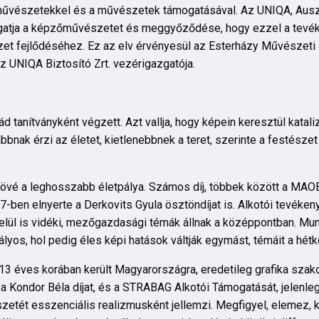
űvészetekkel és a művészetek támogatásával. Az UNIQA, Ausz
ogatja a képzőművészetet és meggyőződése, hogy ezzel a tevé
t fejlődéséhez. Ez az elv érvényesül az Esterházy Művészeti 
az UNIQA Biztosító Zrt. vezérigazgatója.
 tanítványként végzett. Azt vallja, hogy képein keresztül katali
abbnak érzi az életet, kietlenebbnek a teret, szerinte a festészet
övé a leghosszabb életpálya. Számos díj, többek között a MAO
-ben elnyerte a Derkovits Gyula ösztöndíjat is. Alkotói tevéken
belül is vidéki, mezőgazdasági témák állnak a középpontban. M
mályos, hol pedig éles képi hatások váltják egymást, témáit a hétk
 13 éves korában került Magyarországra, eredetileg grafika szak
 a Kondor Béla díjat, és a STRABAG Alkotói Támogatását, jelenl
szetét esszenciális realizmusként jellemzi. Megfigyel, elemez,