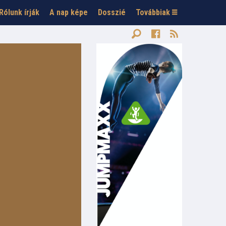
Rólunk írják
A nap képe
Dosszié
Továbbiak