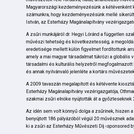
Magyarországi kezdeményezésünk a kétévenként kio
számunkra, hogy kezdeményezésünk mellé sikerült h
István, az Esterházy Magánalapítvány vezérigazgató
A zsűri munkájáról dr. Hegyi Lóránd a független sza
művészi tehetség és következetesség, a megoldás é
eredetisége mellett külön figyelmet fordítottunk a
amely a mai magyar társadalmat tükrözi a globális v
társadalmi és kulturális helyzetről megfogalmazott
és annak nyilvánvaló jelenléte a kortárs művészetek
A 2009 tavaszán megalapított és kétévente kiosztás
Esterházy Magánalapítvány vezérigazgatója, Othmar 
szakmai zsűri elnöke nyújtották át a győztesekn
Az idén sem volt könnyű dolga a zsűrinek, hiszen
benyújtott 186 pályázóból végül 20 művésznek adat
ki a zsűri az Esterházy Művészeti Díj ‹sponsored by 