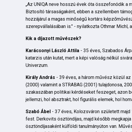
„Az UNIQA neve hosszú évek óta összefonódik a m
Biztosító társaságaként, ebben a szellemben tám
hozzájárul a magas minőségű kortárs képzőművésze
szerepvállalásában is." - nyilatkozta Othmar Michl, 
Kik a díjazott művészek?
Karácsonyi László Attila
- 35 éves, Szabados Árpád
katarzis után kutat, mert a képi valóság nélkül sivár
Univerzum.
Király András
- 39 éves, a három művész közül az 
(2000) valamint a STRABAG (2001) tulajdonosa, 2007
szakaszában politikai kérdéseket feszeget, azon 
jellemzi, hol absztrakt, hol figurális elemek, hol ho
Szabó Ábel
- 37 éves, Kolozsváron született majd
fest. Derkovits ösztöndíjas, majd később megkapja
ösztöndíjasaként külföldi tanulmányúton van. Művé