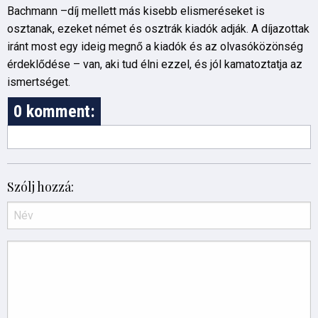
Bachmann –díj mellett más kisebb elismeréseket is
osztanak, ezeket német és osztrák kiadók adják. A díjazottak
iránt most egy ideig megnő a kiadók és az olvasóközönség
érdeklődése – van, aki tud élni ezzel, és jól kamatoztatja az
ismertséget.
0 komment:
Szólj hozzá: