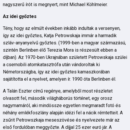
nagyszerű írót is megnyert, mint Michael Köhlmeier.
Az idei győztes
Tény, hogy az elmúlt években inkább indultak a versenyen,
így az idei győztes, Katja Petrowskaja immár a harmadik
szláv-anyanyelvű győztes. (1999-ben a magyar származású,
szintén Berlinben élő Terezia Mora is részesült ebben a
díjban). Az 1970-ben Ukrajnában született Petrowskaja szülei
a csernobili atomkatasztrófa után vándoroltak ki
Németországba, így az idei győztes kamaszkorában
sajátította el a nyelvet, amelyen ír. 1990 óta Berlinben él.
A Talán Eszter című regénye, amelyből most részletet
olvasott fel, második világháborús történet, egy orosz
nagymamáról, aki mindössze egyetlen megmaradt fotó és
néhány emlékfoszlány alapján idézi fel a nácik rémtetteit. A
zsűrit Petrowszkaja meseszövése és nyelvezete már az
első fordulóban meggyőzte. A díjjal 25 ezer euró jár. A