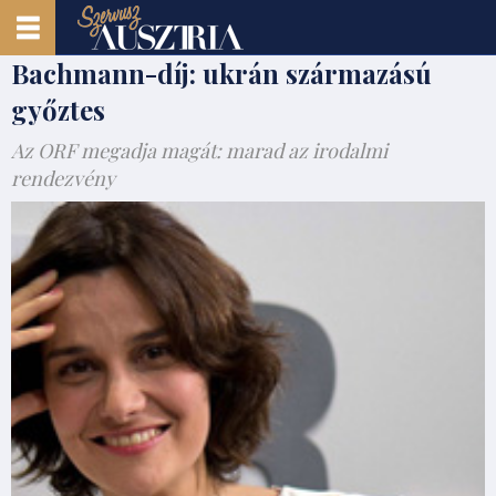
Bachmann-díj: ukrán származású
győztes
Az ORF megadja magát: marad az irodalmi
rendezvény