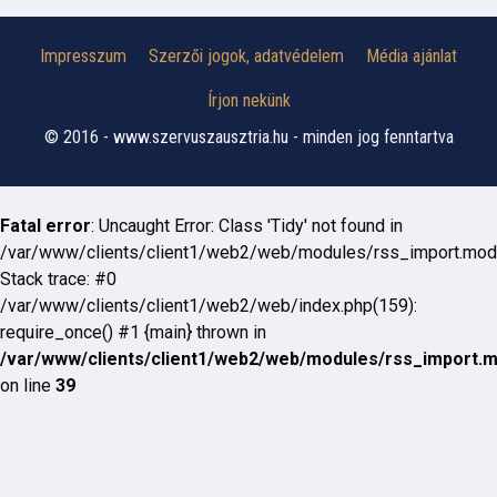
Impresszum
Szerzői jogok, adatvédelem
Média ajánlat
Írjon nekünk
© 2016 - www.szervuszausztria.hu - minden jog fenntartva
Fatal error
: Uncaught Error: Class 'Tidy' not found in
/var/www/clients/client1/web2/web/modules/rss_import.mod
Stack trace: #0
/var/www/clients/client1/web2/web/index.php(159):
require_once() #1 {main} thrown in
/var/www/clients/client1/web2/web/modules/rss_import.
on line
39