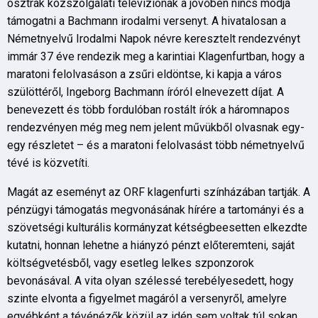
osztrák közszolgálati televíziónak a jövőben nincs módja
támogatni a Bachmann irodalmi versenyt. A hivatalosan a
Németnyelvű Irodalmi Napok névre keresztelt rendezvényt
immár 37 éve rendezik meg a karintiai Klagenfurtban, hogy a
maratoni felolvasáson a zsűri eldöntse, ki kapja a város
szülöttéről, Ingeborg Bachmann íróról elnevezett díjat. A
benevezett és több fordulóban rostált írók a háromnapos
rendezvényen még meg nem jelent művükből olvasnak egy-
egy részletet – és a maratoni felolvasást több németnyelvű
tévé is közvetíti.
Magát az eseményt az ORF klagenfurti színházában tartják. A
pénzügyi támogatás megvonásának hírére a tartományi és a
szövetségi kulturális kormányzat kétségbeesetten elkezdte
kutatni, honnan lehetne a hiányzó pénzt előteremteni, saját
költségvetésből, vagy esetleg lelkes szponzorok
bevonásával. A vita olyan szélessé terebélyesedett, hogy
szinte elvonta a figyelmet magáról a versenyről, amelyre
egyébként a tévénézők közül az idén sem voltak túl sokan