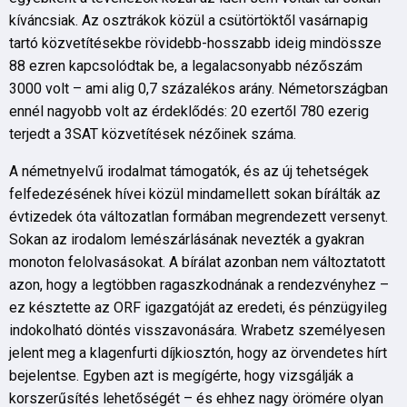
kíváncsiak. Az osztrákok közül a csütörtöktől vasárnapig
tartó közvetítésekbe rövidebb-hosszabb ideig mindössze
88 ezren kapcsolódtak be, a legalacsonyabb nézőszám
3000 volt – ami alig 0,7 százalékos arány. Németországban
ennél nagyobb volt az érdeklődés: 20 ezertől 780 ezerig
terjedt a 3SAT közvetítések nézőinek száma.
A németnyelvű irodalmat támogatók, és az új tehetségek
felfedezésének hívei közül mindamellett sokan bírálták az
évtizedek óta változatlan formában megrendezett versenyt.
Sokan az irodalom lemészárlásának nevezték a gyakran
monoton felolvasásokat. A bírálat azonban nem változtatott
azon, hogy a legtöbben ragaszkodnának a rendezvényhez –
ez késztette az ORF igazgatóját az eredeti, és pénzügyileg
indokolható döntés visszavonására. Wrabetz személyesen
jelent meg a klagenfurti díjkiosztón, hogy az örvendetes hírt
bejelentse. Egyben azt is megígérte, hogy vizsgálják a
korszerűsítés lehetőségét – és ehhez nagy örömére olyan