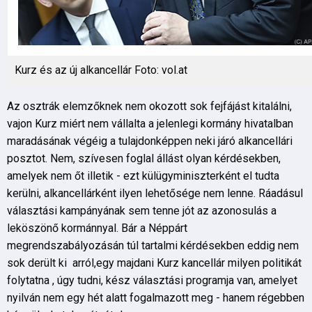
Kurz és az új alkancellár Foto: vol.at
Az osztrák elemzőknek nem okozott sok fejfájást kitalálni,
vajon Kurz miért nem vállalta a jelenlegi kormány hivatalban
maradásának végéig a tulajdonképpen neki járó alkancellári
posztot. Nem, szívesen foglal állást olyan kérdésekben,
amelyek nem őt illetik - ezt külügyminiszterként el tudta
kerülni, alkancellárként ilyen lehetősége nem lenne. Ráadásul
választási kampányának sem tenne jót az azonosulás a
leköszönő kormánnyal. Bár a Néppárt
megrendszabályozásán túl tartalmi kérdésekben eddig nem
sok derült ki arról,egy majdani Kurz kancellár milyen politikát
folytatna , úgy tudni, kész választási programja van, amelyet
nyilván nem egy hét alatt fogalmazott meg - hanem régebben