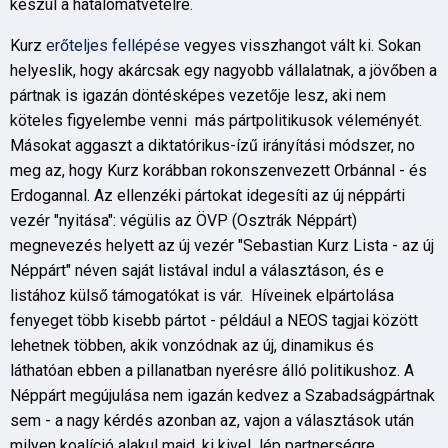
készül a hatalomátvételre.
Kurz
erőteljes fellépése
vegyes visszhangot vált ki. Sokan
helyeslik, hogy akárcsak egy nagyobb vállalatnak, a jövőben a
pártnak is igazán döntésképes vezetője lesz, aki nem
köteles figyelembe venni más pártpolitikusok véleményét.
Másokat aggaszt a diktatórikus-ízű irányítási módszer, no
meg az, hogy Kurz korábban rokonszenvezett Orbánnal - és
Erdogannal. Az ellenzéki pártokat idegesíti az új néppárti
vezér "nyitása": végülis az ÖVP (Osztrák Néppárt)
megnevezés helyett az új vezér "Sebastian Kurz Lista - az új
Néppárt" néven saját listával indul a választáson, és e
listához külső támogatókat is vár. Híveinek elpártolása
fenyeget több kisebb pártot - például a NEOS tagjai között
lehetnek többen, akik vonzódnak az új, dinamikus és
láthatóan ebben a pillanatban nyerésre álló politikushoz. A
Néppárt megújulása nem igazán kedvez a Szabadságpártnak
sem - a nagy kérdés azonban az, vajon a választások után
milyen koalíció alakul majd, ki kivel lép partnerségre.