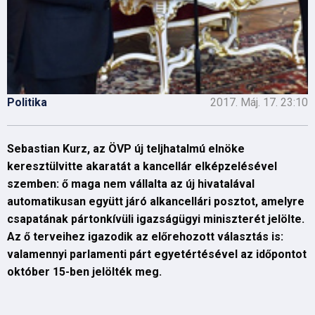
Politika
2017. Máj. 17. 23:10
Sebastian Kurz, az ÖVP új teljhatalmú elnöke
keresztülvitte akaratát a kancellár elképzelésével
szemben: ő maga nem vállalta az új hivatalával
automatikusan együtt járó alkancellári posztot, amelyre
csapatának pártonkívüli igazságügyi miniszterét jelölte.
Az ő terveihez igazodik az előrehozott választás is:
valamennyi parlamenti párt egyetértésével az időpontot
október 15-ben jelölték meg.