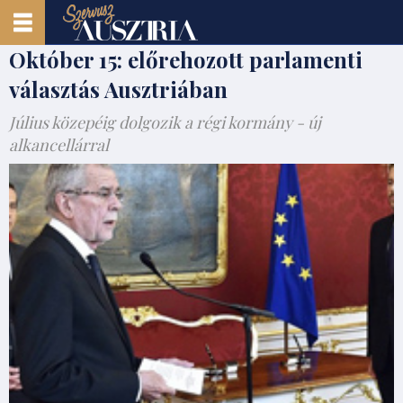
Október 15: előrehozott parlamenti
választás Ausztriában
Július közepéig dolgozik a régi kormány - új
alkancellárral