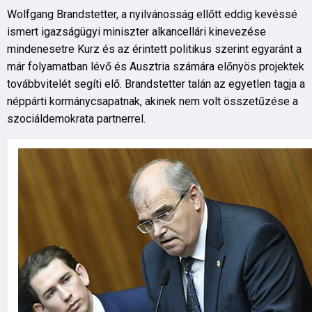
Wolfgang Brandstetter, a nyilvánosság ellőtt eddig kevéssé
ismert igazságügyi miniszter alkancellári kinevezése
mindenesetre Kurz és az érintett politikus szerint egyaránt a
már folyamatban lévő és Ausztria számára előnyös projektek
továbbvitelét segíti elő. Brandstetter talán az egyetlen tagja a
néppárti kormánycsapatnak, akinek nem volt összetűzése a
szociáldemokrata partnerrel.