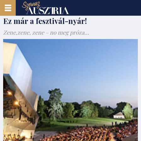
Ez már a fesztivál-nyár!
Zene,zene, zene – no meg próza…