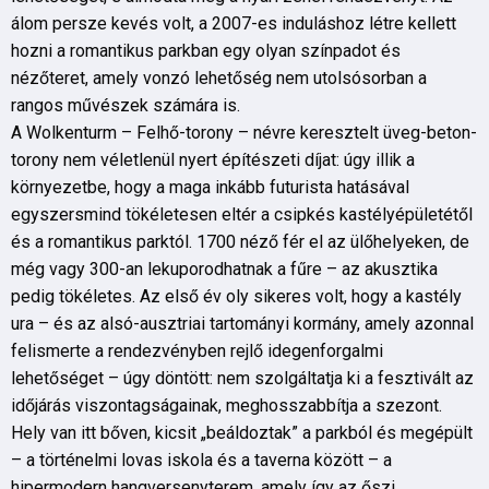
álom persze kevés volt, a 2007-es induláshoz létre kellett
hozni a romantikus parkban egy olyan színpadot és
nézőteret, amely vonzó lehetőség nem utolsósorban a
rangos művészek számára is.
A Wolkenturm – Felhő-torony – névre keresztelt üveg-beton-
torony nem véletlenül nyert építészeti díjat: úgy illik a
környezetbe, hogy a maga inkább futurista hatásával
egyszersmind tökéletesen eltér a csipkés kastélyépületétől
és a romantikus parktól. 1700 néző fér el az ülőhelyeken, de
még vagy 300-an lekuporodhatnak a fűre – az akusztika
pedig tökéletes. Az első év oly sikeres volt, hogy a kastély
ura – és az alsó-ausztriai tartományi kormány, amely azonnal
felismerte a rendezvényben rejlő idegenforgalmi
lehetőséget – úgy döntött: nem szolgáltatja ki a fesztivált az
időjárás viszontagságainak, meghosszabbítja a szezont.
Hely van itt bőven, kicsit „beáldoztak” a parkból és megépült
– a történelmi lovas iskola és a taverna között – a
hipermodern hangversenyterem, amely így az őszi