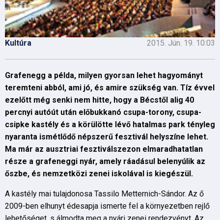
Kultúra
2015. Jún. 19. 10:03
Grafenegg a példa, milyen gyorsan lehet hagyományt
teremteni abból, ami jó, és amire szükség van. Tíz évvel
ezelőtt még senki nem hitte, hogy a Bécstől alig 40
percnyi autóút után előbukkanó csupa-torony, csupa-
csipke kastély és a körülötte lévő hatalmas park tényleg
nyaranta ismétlődő népszerű fesztivál helyszíne lehet.
Ma már az ausztriai fesztiválszezon elmaradhatatlan
része a grafeneggi nyár, amely ráadásul belenyúlik az
őszbe, és nemzetközi zenei iskolával is kiegészül.
A kastély mai tulajdonosa Tassilo Metternich-Sándor. Az ő
2009-ben elhunyt édesapja ismerte fel a környezetben rejlő
lehetőséget, s álmodta meg a nyári zenei rendezvényt. Az