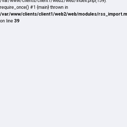
/var/www/clients/client1/web2/web/index.php(159):
require_once() #1 {main} thrown in
/var/www/clients/client1/web2/web/modules/rss_import.
on line
39