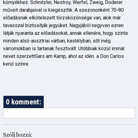
környékhez. Schnitzler, Nestroy, Werfel, Zweig, Doderer
műveit darabjaival is kiegészítik. A szezononként 70-80
előadásnak elkötelezett törzsközönsége van, akik már
tavasszal biztosítják jegyüket. Nagyjából negyven ezren
látják nyaranta az előadásokat, annak ellenére, hogy szinte
minden alsó-ausztriai várban, kastélyban, sőt még
várromokban is tartanak fesztivált. Utóbbiak közül immár
nevet szerzettGars am Kamp, ahol az idén a Don Carlos
kerül színre.
0 komment:
Szólj hozzá: