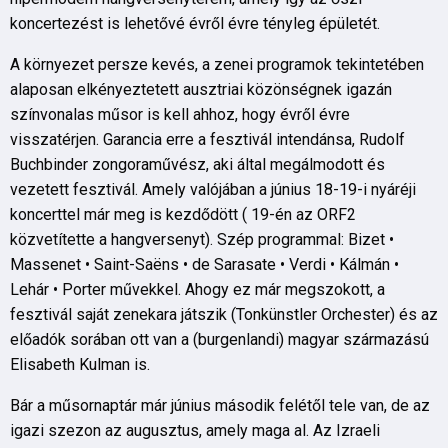
koncertezést is lehetővé évről évre tényleg épületét.
A környezet persze kevés, a zenei programok tekintetében
alaposan elkényeztetett ausztriai közönségnek igazán
színvonalas műsor is kell ahhoz, hogy évről évre
visszatérjen. Garancia erre a fesztivál intendánsa, Rudolf
Buchbinder zongoraművész, aki által megálmodott és
vezetett fesztivál. Amely valójában a június 18-19-i nyáréji
koncerttel már meg is kezdődött ( 19-én az ORF2
közvetítette a hangversenyt). Szép programmal: Bizet •
Massenet • Saint-Saëns • de Sarasate • Verdi • Kálmán •
Lehár • Porter művekkel. Ahogy ez már megszokott, a
fesztivál saját zenekara játszik (Tonkünstler Orchester) és az
előadók sorában ott van a (burgenlandi) magyar származású
Elisabeth Kulman is.
Bár a műsornaptár már június második felétől tele van, de az
igazi szezon az augusztus, amely maga al. Az Izraeli