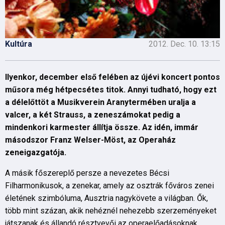
Kultúra
2012. Dec. 10. 13:15
Ilyenkor, december első felében az újévi koncert pontos
műsora még hétpecsétes titok. Annyi tudható, hogy ezt
a délelőttöt a Musikverein Aranytermében uralja a
valcer, a két Strauss, a zeneszámokat pedig a
mindenkori karmester állítja össze. Az idén, immár
másodszor Franz Welser-Möst, az Operaház
zeneigazgatója.
A másik főszereplő persze a nevezetes Bécsi
Filharmonikusok, a zenekar, amely az osztrák főváros zenei
életének szimbóluma, Ausztria nagykövete a világban. Ők,
több mint százan, akik nehéznél nehezebb szerzeményeket
játszanak és állandó résztvevői az operaelőadásoknak,