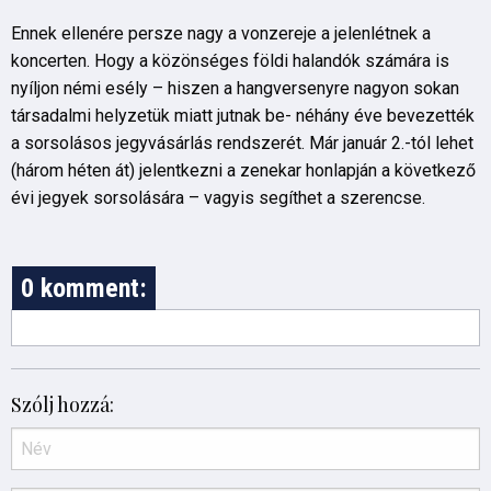
Ennek ellenére persze nagy a vonzereje a jelenlétnek a
koncerten. Hogy a közönséges földi halandók számára is
nyíljon némi esély – hiszen a hangversenyre nagyon sokan
társadalmi helyzetük miatt jutnak be- néhány éve bevezették
a sorsolásos jegyvásárlás rendszerét. Már január 2.-tól lehet
(három héten át) jelentkezni a zenekar honlapján a következő
évi jegyek sorsolására – vagyis segíthet a szerencse.
0 komment:
Szólj hozzá: