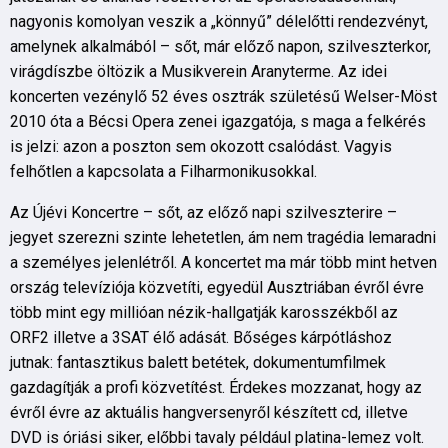
nagyonis komolyan veszik a „könnyű” délelőtti rendezvényt,
amelynek alkalmából – sőt, már előző napon, szilveszterkor,
virágdíszbe öltözik a Musikverein Aranyterme. Az idei
koncerten vezénylő 52 éves osztrák születésű Welser-Möst
2010 óta a Bécsi Opera zenei igazgatója, s maga a felkérés
is jelzi: azon a poszton sem okozott csalódást. Vagyis
felhőtlen a kapcsolata a Filharmonikusokkal.
Az Újévi Koncertre – sőt, az előző napi szilveszterire –
jegyet szerezni szinte lehetetlen, ám nem tragédia lemaradni
a személyes jelenlétről. A koncertet ma már több mint hetven
ország televíziója közvetíti, egyedül Ausztriában évről évre
több mint egy millióan nézik-hallgatják karosszékből az
ORF2 illetve a 3SAT élő adását. Bőséges kárpótláshoz
jutnak: fantasztikus balett betétek, dokumentumfilmek
gazdagítják a profi közvetítést. Érdekes mozzanat, hogy az
évről évre az aktuális hangversenyről készített cd, illetve
DVD is óriási siker, előbbi tavaly például platina-lemez volt.