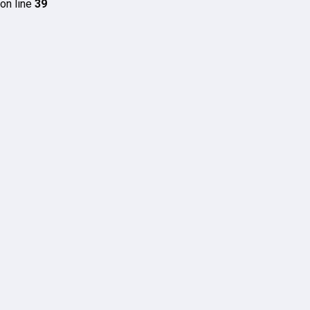
on line
39