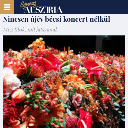
Nincsen újév bécsi koncert nélkül
Még titok, mit játszanak