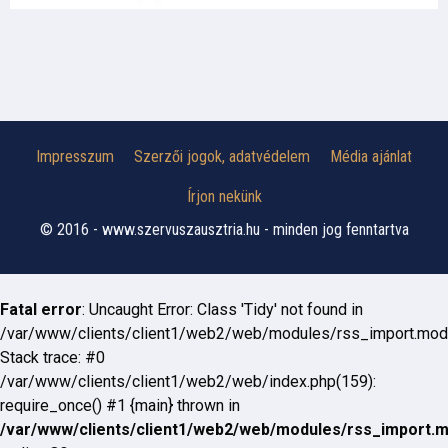
Impresszum
Szerzői jogok, adatvédelem
Média ajánlat
Írjon nekünk
© 2016 - www.szervuszausztria.hu - minden jog fenntartva
Fatal error
: Uncaught Error: Class 'Tidy' not found in
/var/www/clients/client1/web2/web/modules/rss_import.mod
Stack trace: #0
/var/www/clients/client1/web2/web/index.php(159):
require_once() #1 {main} thrown in
/var/www/clients/client1/web2/web/modules/rss_import.