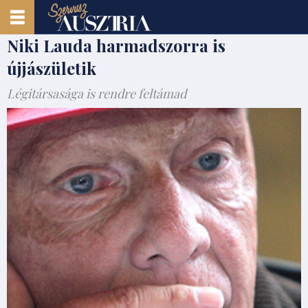
Niki Lauda harmadszorra is
újjászületik
Légitársasága is rendre feltámad