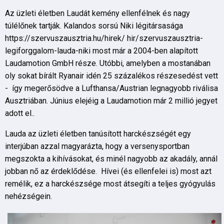
Az üzleti életben Laudát kemény ellenfélnek és nagy
túlélőnek tartják. Kalandos sorsú Niki légitársasága
https://szervuszausztria.hu/hirek/ hir/szervuszausztria-
legiforggalom-lauda-niki most már a 2004-ben alapított
Laudamotion GmbH része. Utóbbi, amelyben a mostanában
oly sokat bírált Ryanair idén 25 százalékos részesedést vett
- így megerősödve a Lufthansa/Austrian legnagyobb riválisa
Ausztriában. Június elejéig a Laudamotion már 2 millió jegyet
adott el..
Lauda az üzleti életben tanúsított harckészségét egy
interjúban azzal magyarázta, hogy a versenysportban
megszokta a kihívásokat, és minél nagyobb az akadály, annál
jobban nő az érdeklődése. Hívei (és ellenfelei is) most azt
remélik, ez a harckészsége most átsegíti a teljes gyógyulás
nehézségein.