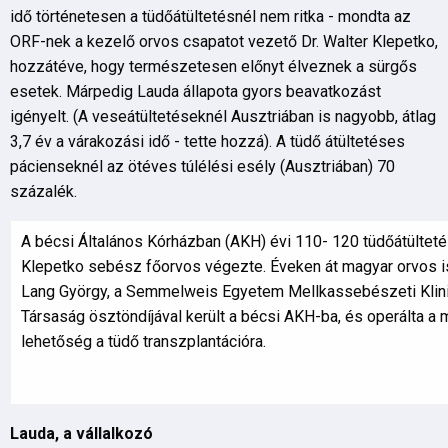
idő történetesen a tüdőátültetésnél nem ritka - mondta az
ORF-nek a kezelő orvos csapatot vezető Dr. Walter Klepetko,
hozzátéve, hogy természetesen előnyt élveznek a sürgős
esetek. Márpedig Lauda állapota gyors beavatkozást
igényelt. (A veseátültetéseknél Ausztriában is nagyobb, átlag
3,7 év a várakozási idő - tette hozzá). A tüdő átültetéses
pácienseknél az ötéves túlélési esély (Ausztriában) 70
százalék.
A bécsi Általános Kórházban (AKH) évi 110- 120 tüdőátülteté
Klepetko sebész főorvos végezte. Éveken át magyar orvos 
Lang György, a Semmelweis Egyetem Mellkassebészeti Klini
Társaság ösztöndíjával került a bécsi AKH-ba, és operálta 
lehetőség a tüdő transzplantációra.
Lauda, a vállalkozó