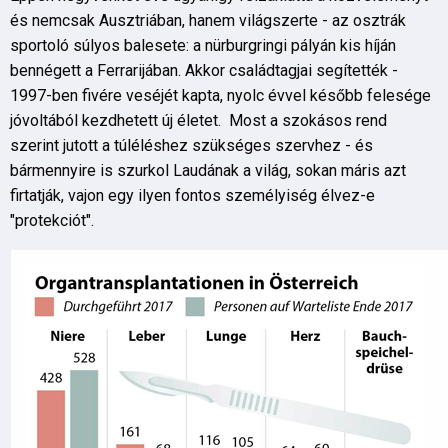
és nemcsak Ausztriában, hanem világszerte - az osztrák
sportoló súlyos balesete: a nürburgringi pályán kis híján
bennégett a Ferrarijában. Akkor családtagjai segítették -
1997-ben fivére veséjét kapta, nyolc évvel később felesége
jóvoltából kezdhetett új életet. Most a szokásos rend
szerint jutott a túléléshez szükséges szervhez - és
bármennyire is szurkol Laudának a világ, sokan máris azt
firtatják, vajon egy ilyen fontos személyiség élvez-e
"protekciót".