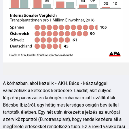
A kórházban, ahol kezelik - AKH, Bécs - készséggel
válaszolnak a kétkedők kérdésére. Laudát, akit súlyos
légzési panaszai és köhögési rohamai miatt szállították
Bécsbe Ibizáról, egy hétig mesterséges oxigén bevitellel
tartották életben. Egy hét után érkezett a jelzés az európai
szerv központtól (Eurotransplant), hogy rendelkezésre áll a
megfelelő értékekkel rendelkező tüdő. Ez a rövid várakozási