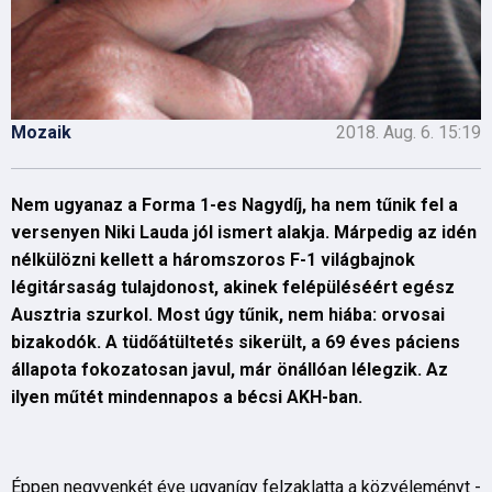
Mozaik
2018. Aug. 6. 15:19
Nem ugyanaz a Forma 1-es Nagydíj, ha nem tűnik fel a
versenyen Niki Lauda jól ismert alakja. Márpedig az idén
nélkülözni kellett a háromszoros F-1 világbajnok
légitársaság tulajdonost, akinek felépüléséért egész
Ausztria szurkol. Most úgy tűnik, nem hiába: orvosai
bizakodók. A tüdőátültetés sikerült, a 69 éves páciens
állapota fokozatosan javul, már önállóan lélegzik. Az
ilyen műtét mindennapos a bécsi AKH-ban.
Éppen negyvenkét éve ugyanígy felzaklatta a közvéleményt -