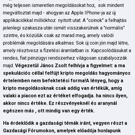
még teljesen ismeretlen megoldásokat hoz, sok mindent
megváltoztat majd - ahogyan az Apple IPhone-ja az új
applikációkkal milliókhoz nyitott utat. A "coinok" a felhajtás
jelenlegi szakasza után ismét visszakerülnek a "normális"
szintre, és közülük csak az marad meg, amely valódi
problémák megoldására alkalmas. Sok új coin jön majd létre,
amely résztvesz a fizetési áramlatban is. Kapcsolódásukat a
rendes, fiat pénzügyi rendszerhez világosan szabályozzák
majd.
Végezetül János Zsolt felhívja a figyelmet: a ma
spekulációs céllal felfújt kripto megoldás hagyományos
értelemben nem befektetési forma!A lényeg, hogy a
kripto megoldásoknak csak addig van értékük, amíg
valaki a piacon ezt az értéket elfogadja. ha nincs ilyen,
akkor nincs értéke. Ez részvényeknél és aranynál
egészen más , ott mindig van egy érték.
Ha érdeklődik a gazdasági témák iránt, vegyen részt a
Gazdasági Fórumokon, amelyek előadója honlapunk