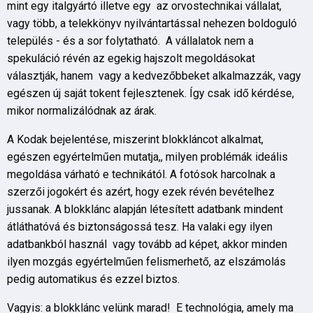
mint egy italgyártó illetve egy az orvostechnikai vállalat,
vagy több, a telekkönyv nyilvántartással nehezen boldoguló
település - és a sor folytatható. A vállalatok nem a
spekuláció révén az egekig hajszolt megoldásokat
választják, hanem vagy a kedvezőbbeket alkalmazzák, vagy
egészen új saját tokent fejlesztenek. Így csak idő kérdése,
mikor normalizálódnak az árak.
A Kodak bejelentése, miszerint blokkláncot alkalmat,
egészen egyértelműen mutatja,, milyen problémák ideális
megoldása várható e technikától. A fotósok harcolnak a
szerzői jogokért és azért, hogy ezek révén bevételhez
jussanak. A blokklánc alapján létesített adatbank mindent
átláthatóvá és biztonságossá tesz. Ha valaki egy ilyen
adatbankból használ vagy tovább ad képet, akkor minden
ilyen mozgás egyértelműen felismerhető, az elszámolás
pedig automatikus és ezzel biztos.
Vagyis: a blokklánc velünk marad! E technológia, amely ma