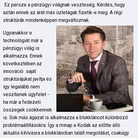
Ez persze a pénzügyi világnak veszteség. Kérdés, hogy
aztán ennek az árát más üzletágak fizetik-e meg. A régi
struktúrák mindenképpen megváltoznak.
Ugyanakkor e
technológiát már a
pénzügyi világ is
alkalmazza. Ennek
következtében az
innováció saját
struktúrájukat javítja és
így legalább nem
veszítenek ügyfelet -
ha már a fedezeti
összegek csökkennek
is. Sok más ágazat is alkalmazza a blokkláncot különböző
problémaállításokra. Így a minap a Kodak az előtte álló
aktuális kihívásra a blokkláncban talált megoldást, csakúgy