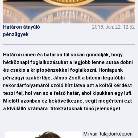
Határon átnyúló
2018. Jan. 22. 12:52
pénzügyek
Határon innen és határon túl sokan gondolják, hogy
hétköznapi foglalkozásukat a legjobb lenne sutba dobni
és csakis a kriptopénzekkel foglalkozni. Honlapunk
pénzügyi szakértője, János Zsolt a bitcoin legutóbbi
rekordárfolyamáról szóló hírt látva azt a költői kérdést
teszi fel, hol van az a felső határ, ahol kipukkan egy lufi.
Mielőtt azonban ez bekövetkezne, segít megérteni ezt
a kívülálló számára titokzatosnak tűnő jelenséget.
Mi van tulajdonképpen