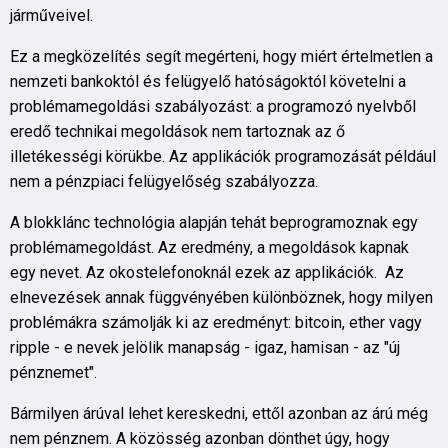
járműveivel.
Ez a megközelítés segít megérteni, hogy miért értelmetlen a
nemzeti bankoktól és felügyelő hatóságoktól követelni a
problémamegoldási szabályozást: a programozó nyelvből
eredő technikai megoldások nem tartoznak az ő
illetékességi körükbe. Az applikációk programozását például
nem a pénzpiaci felügyelőség szabályozza.
A blokklánc technológia alapján tehát beprogramoznak egy
problémamegoldást. Az eredmény, a megoldások kapnak
egy nevet. Az okostelefonoknál ezek az applikációk. Az
elnevezések annak függvényében különböznek, hogy milyen
problémákra számolják ki az eredményt: bitcoin, ether vagy
ripple - e nevek jelölik manapság - igaz, hamisan - az "új
pénznemet".
Bármilyen árúval lehet kereskedni, ettől azonban az árú még
nem pénznem. A közösség azonban dönthet úgy, hogy