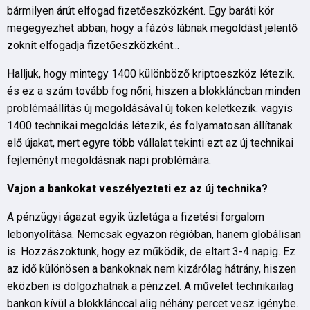
bármilyen árút elfogad fizetőeszközként. Egy baráti kör
megegyezhet abban, hogy a fázós lábnak megoldást jelentő
zoknit elfogadja fizetőeszközként...
Halljuk, hogy mintegy 1400 különböző kriptoeszköz létezik.
és ez a szám tovább fog nőni, hiszen a blokkláncban minden
problémaállítás új megoldásával új token keletkezik. vagyis
1400 technikai megoldás létezik, és folyamatosan állítanak
elő újakat, mert egyre több vállalat tekinti ezt az új technikai
fejleményt megoldásnak napi problémáira.
Vajon a bankokat veszélyezteti ez az új technika?
A pénzügyi ágazat egyik üzletága a fizetési forgalom
lebonyolítása. Nemcsak egyazon régióban, hanem globálisan
is. Hozzászoktunk, hogy ez működik, de eltart 3-4 napig. Ez
az idő különösen a bankoknak nem kizárólag hátrány, hiszen
eközben is dolgozhatnak a pénzzel. A művelet technikailag
bankon kívül a blokklánccal alig néhány percet vesz igénybe.