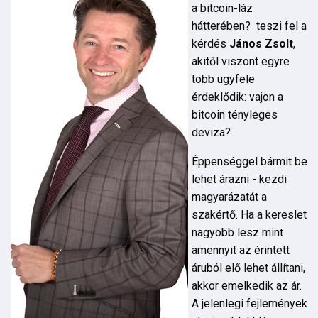
a bitcoin-láz
hátterében? teszi fel a
kérdés
János Zsolt
,
akitől viszont egyre
több ügyfele
érdeklődik: vajon a
bitcoin tényleges
deviza?
Éppenséggel bármit be
lehet árazni - kezdi
magyarázatát a
szakértő. Ha a kereslet
nagyobb lesz mint
amennyit az érintett
áruból elő lehet állítani,
akkor emelkedik az ár.
A jelenlegi fejlemények