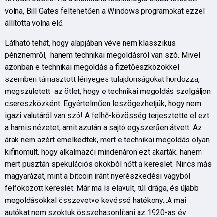
volna, Bill Gates feltehetően a Windows programokat ezzel
állította volna elő.
Látható tehát, hogy alapjában véve nem klasszikus
pénznemről, hanem technikai megoldásról van szó. Mivel
azonban e technikai megoldás a fizetőeszközökkel
szemben támasztott lényeges tulajdonságokat hordozza,
megszületett az ötlet, hogy e technikai megoldás szolgáljon
csereszközként. Egyértelműen leszögezhetjük, hogy nem
igazi valutáról van szó! A felhő-közösség terjesztette el ezt
a hamis nézetet, amit azután a sajtó egyszerűen átvett. Az
árak nem azért emelkedtek, mert e technikai megoldás olyan
kifinomult, hogy alkalmazói mindenáron ezt akarták, hanem
mert pusztán spekulációs okokból nőtt a kereslet. Nincs más
magyarázat, mint a bitcoin iránt nyerészkedési vágyból
felfokozott kereslet. Már ma is elavult, túl drága, és újabb
megoldásokkal összevetve kevéssé hatékony...A mai
autókat nem szoktuk összehasonlítani az 1920-as év