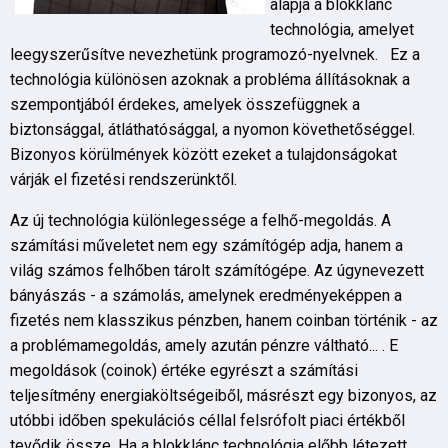
alapja a blokklánc
technológia, amelyet
leegyszerűsítve nevezhetünk programozó-nyelvnek. Ez a
technológia különösen azoknak a probléma állításoknak a
szempontjából érdekes, amelyek összefüggnek a
biztonsággal, átláthatósággal, a nyomon követhetőséggel.
Bizonyos körülmények között ezeket a tulajdonságokat
várják el fizetési rendszerünktől.
Az új technológia különlegessége a felhő-megoldás. A
számítási műveletet nem egy számítógép adja, hanem a
világ számos felhőben tárolt számítógépe. Az úgynevezett
bányászás - a számolás, amelynek eredményeképpen a
fizetés nem klasszikus pénzben, hanem coinban történik - az
a problémamegoldás, amely azután pénzre váltható... . E
megoldások (coinok) értéke egyrészt a számítási
teljesítmény energiaköltségeiből, másrészt egy bizonyos, az
utóbbi időben spekulációs céllal felsrófolt piaci értékből
tevődik össze. Ha a blokklánc technológia előbb létezett