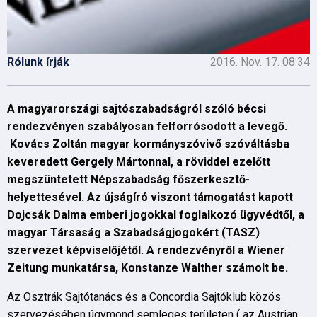
Rólunk írják
2016. Nov. 17. 08:34
A magyarországi sajtószabadságról szóló bécsi
rendezvényen szabályosan felforrósodott a levegő.
Kovács Zoltán magyar kormányszóvivő szóváltásba
keveredett Gergely Mártonnal, a röviddel ezelőtt
megszüntetett Népszabadság főszerkesztő-
helyettesével. Az újságíró viszont támogatást kapott
Dojcsák Dalma emberi jogokkal foglalkozó ügyvédtől, a
magyar Társaság a Szabadságjogokért (TASZ)
szervezet képviselőjétől. A rendezvényről a Wiener
Zeitung munkatársa, Konstanze Walther számolt be.
Az Osztrák Sajtótanács és a Concordia Sajtóklub közös
szervezésében úgymond semleges területen ( az Austrian