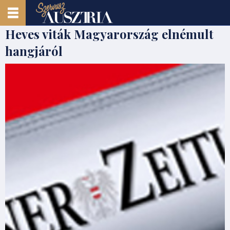
Heves viták Magyarország elnémult
hangjáról