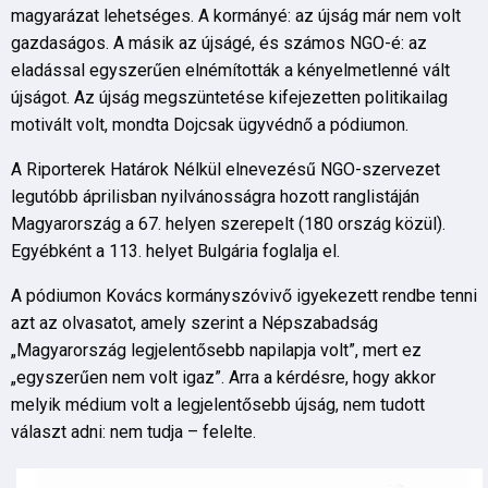
magyarázat lehetséges. A kormányé: az újság már nem volt
gazdaságos. A másik az újságé, és számos NGO-é: az
eladással egyszerűen elnémították a kényelmetlenné vált
újságot. Az újság megszüntetése kifejezetten politikailag
motivált volt, mondta Dojcsak ügyvédnő a pódiumon.
A Riporterek Határok Nélkül elnevezésű NGO-szervezet
legutóbb áprilisban nyilvánosságra hozott ranglistáján
Magyarország a 67. helyen szerepelt (180 ország közül).
Egyébként a 113. helyet Bulgária foglalja el.
A pódiumon Kovács kormányszóvivő igyekezett rendbe tenni
azt az olvasatot, amely szerint a Népszabadság
„Magyarország legjelentősebb napilapja volt”, mert ez
„egyszerűen nem volt igaz”. Arra a kérdésre, hogy akkor
melyik médium volt a legjelentősebb újság, nem tudott
választ adni: nem tudja – felelte.