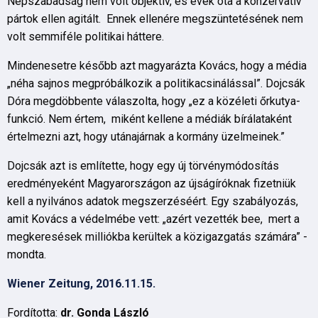
Népszabadság nem volt objektív, és évek óta a konzervatív
pártok ellen agitált. Ennek ellenére megszüntetésének nem
volt semmiféle politikai háttere.
Mindenesetre később azt magyarázta Kovács, hogy a média
„néha sajnos megpróbálkozik a politikacsinálással”. Dojcsák
Dóra megdöbbente válaszolta, hogy „ez a közéleti őrkutya-
funkció. Nem értem, miként kellene a médiák bírálataként
értelmezni azt, hogy utánajárnak a kormány üzelmeinek.”
Dojcsák azt is említette, hogy egy új törvénymódosítás
eredményeként Magyarországon az újságíróknak fizetniük
kell a nyilvános adatok megszerzéséért. Egy szabályozás,
amit Kovács a védelmébe vett: „azért vezették bee, mert a
megkeresések milliókba kerültek a közigazgatás számára” -
mondta.
Wiener Zeitung, 2016.11.15.
Fordította:
dr. Gonda László