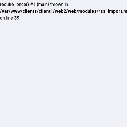
require_once() #1 {main} thrown in
/var/www/clients/client1/web2/web/modules/rss_import.
on line
39