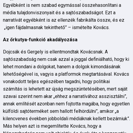
Egyébként is nem szabad egymással összehasonlítani a
média tulajdonviszonyait és a sajtószabadságot. Ezt a
narratívát egyébként is az ellenzék fabrikálta össze, és ez
„igen fájdalmasnak tekinthető” – ismételte Kovács.
Az őrkutya-funkció akadályozása
Dojcsák és Gergely is ellentmondtak Kovácsnak. A
sajtószabadság nem csak azzal a joggal definiálható, hogy ki
lehet mondani a dolgokat, hanem a dolgok kimondásának
lehetőségével is, vagyis a platformok megtartásával. Kovács
vonakodott teljes egészében tagadni, hogy politikai
számítás is lehetett az újság megszüntetésében, mert saját
szavai szerint nem akar „ehhez a narratívához asszisztálni”,
annak említését azonban nem fojtotta magába, hogy egyetlen
külföldi sajtóterméket sem hallott felhördülni”, amikor „a
kilencvenes években jobboldali médiáknak kellett bezárniuk”.
Más helyen azt is megemlítette Kovács, hogy a