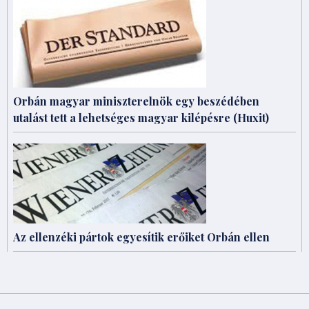
Orbán magyar miniszterelnök egy beszédében
utalást tett a lehetséges magyar kilépésre (Huxit)
Az ellenzéki pártok egyesítik erőiket Orbán ellen