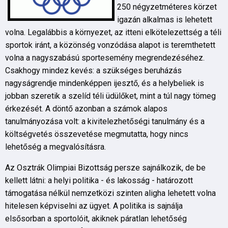
250 négyzetméteres körzet
igazán alkalmas is lehetett
volna. Legalábbis a környezet, az itteni elkötelezettség a téli
sportok iránt, a közönség vonzódása alapot is teremthetett
volna a nagyszabású sportesemény megrendezéséhez.
Csakhogy mindez kevés: a szükséges beruházás
nagyságrendje mindenképpen ijesztő, és a helybeliek is
jobban szeretik a szelíd téli üdülőket, mint a túl nagy tömeg
érkezését. A döntő azonban a számok alapos
tanulmányozása volt: a kivitelezhetőségi tanulmány és a
költségvetés összevetése megmutatta, hogy nincs
lehetőség a megvalósításra.
Az Osztrák Olimpiai Bizottság persze sajnálkozik, de be
kellett látni: a helyi politika - és lakosság - határozott
támogatása nélkül nemzetközi szinten aligha lehetett volna
hitelesen képviselni az ügyet. A politika is sajnálja
elsősorban a sportolóit, akiknek páratlan lehetőség