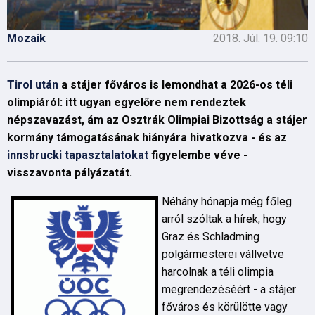
Mozaik
2018. Júl. 19. 09:10
Tirol után
a stájer főváros is lemondhat a 2026-os téli
olimpiáról: itt ugyan egyelőre nem rendeztek
népszavazást, ám az Osztrák Olimpiai Bizottság a stájer
kormány támogatásának hiányára hivatkozva - és az
innsbrucki tapasztalatokat
figyelembe véve -
visszavonta pályázatát.
Néhány hónapja még főleg
arról szóltak a hírek, hogy
Graz és Schladming
polgármesterei vállvetve
harcolnak a téli olimpia
megrendezéséért - a stájer
főváros és körülötte vagy