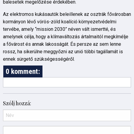
balesetek megelőzése érdekében.
Az elektromos kukásautók beleillenek az osztrák fővárosban
kormányon lévő vörös-zöld koalíció környezetvédelmi
tervébe, amely “mission 2030” néven vált ismertté, és
amelynek célja, hogy a klímaváltozás ártalmaitól megkímélje
a fővárost és annak lakosságát. És persze az sem lenne
rossz, ha sikerülne meggyőzni az unió többi tagállamát is
ennek sürgető szükségességéről.
0 komment:
Szólj hozzá: