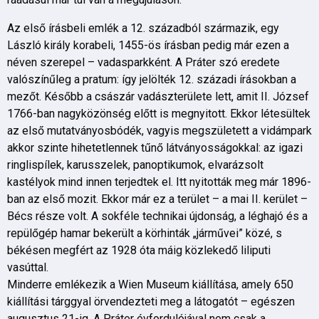
Az első írásbeli emlék a 12. századból származik, egy
László király korabeli, 1455-ös írásban pedig már ezen a
néven szerepel – vadasparkként. A Práter szó eredete
valószínűleg a pratum: így jelölték 12. századi írásokban a
mezőt. Később a császár vadászterülete lett, amit II. József
1766-ban nagyközönség előtt is megnyitott. Ekkor létesültek
az első mutatványosbódék, vagyis megszületett a vidámpark
akkor szinte hihetetlennek tűnő látványosságokkal: az igazi
ringlispílek, karusszelek, panoptikumok, elvarázsolt
kastélyok mind innen terjedtek el. Itt nyitották meg már 1896-
ban az első mozit. Ekkor már ez a terület – a mai II. kerület –
Bécs része volt. A sokféle technikai újdonság, a léghajó és a
repülőgép hamar bekerült a körhinták „járművei” közé, s
békésen megfért az 1928 óta máig közlekedő liliputi
vasúttal.
Minderre emlékezik a Wien Museum kiállítása, amely 650
kiállítási tárggyal örvendezteti meg a látogatót – egészen
augusztus 21-ig. A Práter évfordulójával nem csak a