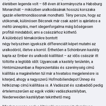
életében legenda volt – 68 éven át kormányozta a Habsburg
Monarchiát – miközben uralkodásának hosszú korszaka
igazán ellentmondásosnak mondható. Tény persze, hogy az
utókornak, különösen Bécsnek már csak azért is ajánlatos a
méltó ünneplés, mert idegenforgalma máig bőségesen
profitál mindabból, ami a császárhoz köthető.
A különböző témakörökre bontott
négy helyszínen igyekszik differenciált képet mutatni az
uralkodóról, illetve a korról. Érthetően a Schönbrunn kastély
kapta az Ember és uralkodó kiállítást – az idős császár itt
töltötte a legtöbb időt. Ugyancsak a kastély területén, a
Hintómúzeumban a Reprezentálás és szerénység című
kiállítás a magánéleten túl már a hivatalos megjelenésre is
kiterjed, ahogy a nagyszerű Hofmobiliendepot Ünnep és
hétköznap című kiállítása is. A Vadászat és szabadidő pedig
értelemszerűen az egyik vidéki vadászkastélyban,
Niederweiden kastélyban tekinthető meg.