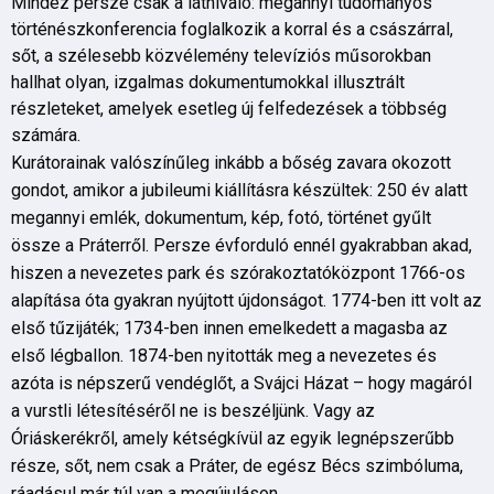
Mindez persze csak a látnivaló: megannyi tudományos
történészkonferencia foglalkozik a korral és a császárral,
sőt, a szélesebb közvélemény televíziós műsorokban
hallhat olyan, izgalmas dokumentumokkal illusztrált
részleteket, amelyek esetleg új felfedezések a többség
számára.
Kurátorainak valószínűleg inkább a bőség zavara okozott
gondot, amikor a jubileumi kiállításra készültek: 250 év alatt
megannyi emlék, dokumentum, kép, fotó, történet gyűlt
össze a Práterről. Persze évforduló ennél gyakrabban akad,
hiszen a nevezetes park és szórakoztatóközpont 1766-os
alapítása óta gyakran nyújtott újdonságot. 1774-ben itt volt az
első tűzijáték; 1734-ben innen emelkedett a magasba az
első légballon. 1874-ben nyitották meg a nevezetes és
azóta is népszerű vendéglőt, a Svájci Házat – hogy magáról
a vurstli létesítéséről ne is beszéljünk. Vagy az
Óriáskerékről, amely kétségkívül az egyik legnépszerűbb
része, sőt, nem csak a Práter, de egész Bécs szimbóluma,
ráadásul már túl van a megújuláson.