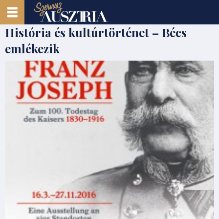
História és kultúrtörténet – Bécs
emlékezik