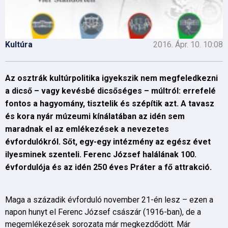
Kultúra
2016. Ápr. 10. 10:08
Az osztrák kultúrpolitika igyekszik nem megfeledkezni
a dicső – vagy kevésbé dicsőséges – múltról: errefelé
fontos a hagyomány, tisztelik és szépítik azt. A tavasz
és kora nyár múzeumi kínálatában az idén sem
maradnak el az emlékezések a nevezetes
évfordulókról. Sőt, egy-egy intézmény az egész évet
ilyesminek szenteli. Ferenc József halálának 100.
évfordulója és az idén 250 éves Práter a fő attrakció.
Maga a századik évforduló november 21-én lesz – ezen a
napon hunyt el Ferenc József császár (1916-ban), de a
megemlékezések sorozata már megkezdődött. Már