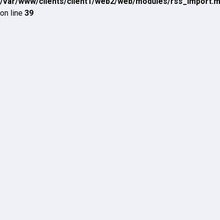
/var/www/clients/client1/web2/web/modules/rss_import.
on line
39