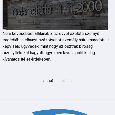
Nem kevesebbet állítanak a tíz évvel ezelőtti szörnyű
tragédiában elhunyt százötvenöt személy hátra maradottait
képviselő ügyvédek, mint hogy az osztrák bíróság
bizonyítékokat hagyott figyelmen kívül a politikailag
kívánatos ítélet érdekében.
első
utolsó