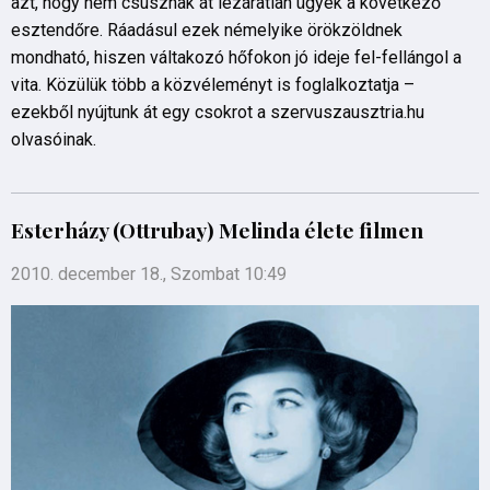
azt, hogy nem csúsznak át lezáratlan ügyek a következő
esztendőre. Ráadásul ezek némelyike örökzöldnek
mondható, hiszen váltakozó hőfokon jó ideje fel-fellángol a
vita. Közülük több a közvéleményt is foglalkoztatja –
ezekből nyújtunk át egy csokrot a szervuszausztria.hu
olvasóinak.
Esterházy (Ottrubay) Melinda élete filmen
2010. december 18., Szombat 10:49