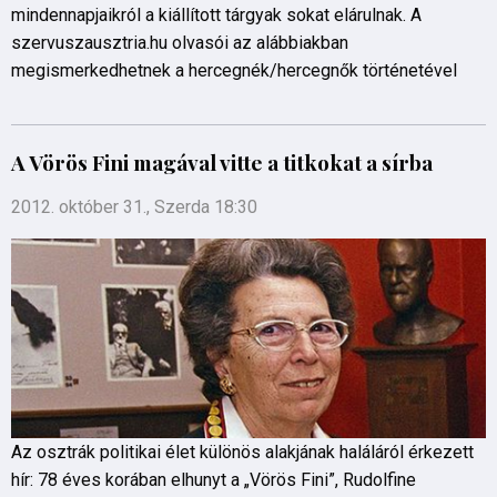
mindennapjaikról a kiállított tárgyak sokat elárulnak. A
szervuszausztria.hu olvasói az alábbiakban
megismerkedhetnek a hercegnék/hercegnők történetével
A Vörös Fini magával vitte a titkokat a sírba
2012. október 31., Szerda 18:30
Az osztrák politikai élet különös alakjának haláláról érkezett
hír: 78 éves korában elhunyt a „Vörös Fini”, Rudolfine