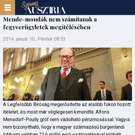
Mende-mondák nem számítanak a
fegyverügyletek megítélésében
2014. január 10., Péntek 08:53
A Legfelsőbb Bíróság megerősítette az alsóbb fokon hozott
ítéletet, és most már véglegesen kimondta: Alfons
Mensdorf-Poully gróf nem vádolható pénzmosással. Vagyis
nem bizonyítható, hogy a magyar származású burgenlandi
lobbista valóban 12,6 millió euró osztogatásával próbált