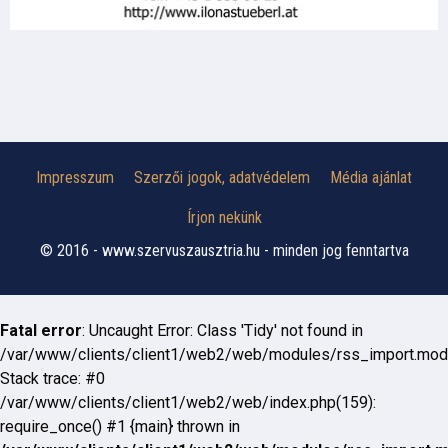
Impresszum
Szerzői jogok, adatvédelem
Média ajánlat
Írjon nekünk
© 2016 - www.szervuszausztria.hu - minden jog fenntartva
Fatal error
: Uncaught Error: Class 'Tidy' not found in
/var/www/clients/client1/web2/web/modules/rss_import.mod
Stack trace: #0
/var/www/clients/client1/web2/web/index.php(159):
require_once() #1 {main} thrown in