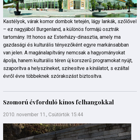
Kastélyok, várak komor dombok tetején, lágy lankák, szőlővel
– ez nagyjából Burgenland, a különös formájú osztrák
tartomány. Itt honos az Esterházy-dinasztia, amely ma
gazdasági és kulturális tényezőként egyre markánsabban
van jelen. A magánalapítvány nemcsak a hagyományokat
ápolja, hanem kulturális téren új korszerű programokat nyújt,
szaporítva a helyszíneket, színesítve a kínálatot, s ezáltal
évről évre többeknek szórakozást biztosítva.
Szomorú évforduló kínos felhangokkal
2010. november 11., Csütörtök 15:44