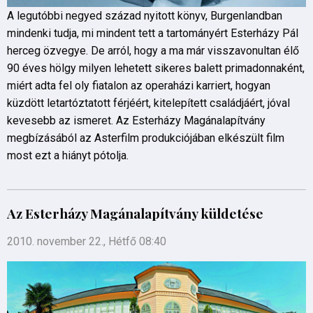
A legutóbbi negyed század nyitott könyv, Burgenlandban
mindenki tudja, mi mindent tett a tartományért Esterházy Pál
herceg özvegye. De arról, hogy a ma már visszavonultan élő
90 éves hölgy milyen lehetett sikeres balett primadonnaként,
miért adta fel oly fiatalon az operaházi karriert, hogyan
küzdött letartóztatott férjéért, kitelepített családjáért, jóval
kevesebb az ismeret. Az Esterházy Magánalapítvány
megbízásából az Asterfilm produkciójában elkészült film
most ezt a hiányt pótolja.
Az Esterházy Magánalapítvány küldetése
2010. november 22., Hétfő 08:40