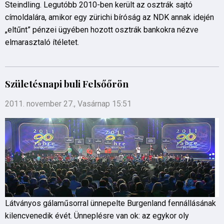
Steindling. Legutóbb 2010-ben került az osztrák sajtó
címoldalára, amikor egy zürichi bíróság az NDK annak idején
„eltűnt” pénzei ügyében hozott osztrák bankokra nézve
elmarasztaló ítéletet.
Születésnapi buli Felsőőrön
2011. november 27., Vasárnap 15:51
Látványos gálaműsorral ünnepelte Burgenland fennállásának
kilencvenedik évét. Ünneplésre van ok: az egykor oly