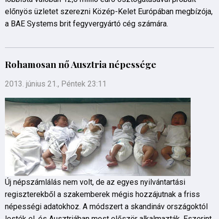
előnyös üzletet szerezni Közép-Kelet Európában megbízója,
a BAE Systems brit fegyvergyártó cég számára.
Rohamosan nő Ausztria népessége
2013. június 21., Péntek 23:11
Új népszámlálás nem volt, de az egyes nyilvántartási
regiszterekből a szakemberek mégis hozzájutnak a friss
népességi adatokhoz. A módszert a skandináv országoktól
lesték el, és Ausztriában most először alkalmazták. Eszerint