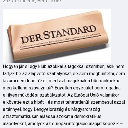
2020. október 5., Hétfő 10:49
Hogyan jár el egy klub azokkal a tagokkal szemben, akik nem
tartják be az alapvető szabályokat, de sem megbüntetni, sem
kizárni nem lehet őket, mert azt maguknak a bűnösöknek is
meg kellene szavazniuk? Egyetlen egyesület sem fogadna
el ilyen működési szabályzatot. Az Európai Unió valamikor
elkövette ezt a hibát - és most tehetetlenül szembesül azzal
a ténnyel, hogy Lengyelország és Magyarország
szisztematikusan aláássa azokat a demokratikus
alapelveket, amelyek az európai integráció alapját képezik –