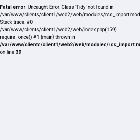
Fatal error
: Uncaught Error: Class 'Tidy' not found in
/var/www/clients/client1/web2/web/modules/rss_import.mod
Stack trace: #0
/var/www/clients/client1/web2/web/index.php(159):
require_once() #1 {main} thrown in
/var/www/clients/client1/web2/web/modules/rss_import.
on line
39