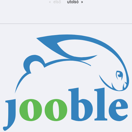
első
utolsó