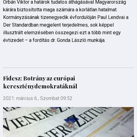
Orbán Viktor a határok tudatos áthágásával Magyarország
kárára biztosította maga számára a korlátlan hatalmat.
Kormányzásának tizenegyedik évfordulóján Paul Lendvai a
Der Standardban megjelent terjedelmes, sok képpel
illusztrált elemzésében összegezi ezt a több mint egy
évtizedet – a fordítás dr. Gonda László munkája.
Fidesz: Botrány az európai
kereszténydemokratáknál
2021. március 6., Szombat 09:52