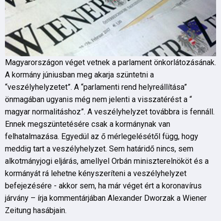
Magyarországon véget vetnek a parlament önkorlátozásának.
A kormány júniusban meg akarja szüntetni a
“veszélyhelyzetet”. A “parlamenti rend helyreállítása”
önmagában ugyanis még nem jelenti a visszatérést a “
magyar normalitáshoz”. A veszélyhelyzet továbbra is fennáll.
Ennek megszüntetésére csak a kormánynak van
felhatalmazása. Egyedül az ő mérlegelésétől függ, hogy
meddig tart a veszélyhelyzet. Sem határidő nincs, sem
alkotmányjogi eljárás, amellyel Orbán miniszterelnököt és a
kormányát rá lehetne kényszeríteni a veszélyhelyzet
befejezésére - akkor sem, ha már véget ért a koronavírus
járvány – írja kommentárjában Alexander Dworzak a Wiener
Zeitung hasábjain.