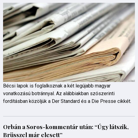
Bécsi lapok is foglalkoznak a két legújabb magyar
vonatkozású botránnyal. Az alábbiakban szószerinti
fordításban közöljük a Der Standard és a Die Presse cikkét.
Orbán a Soros-kommentár után: “Úgy látszik,
Brüsszel már elesett”