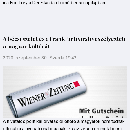
írja Eric Frey a Der Standard című bécsi napilapban.
A bécsi szelet és a frankfurti virsli veszélyezteti
a magyar kultúrát
2020. szeptember 30., Szerda 19:42
A hivatalos politikai elvárás ellenére a magyarok nem tudnak
ellenállni a nyugati csábításnak, és szívesen esznek bécsi