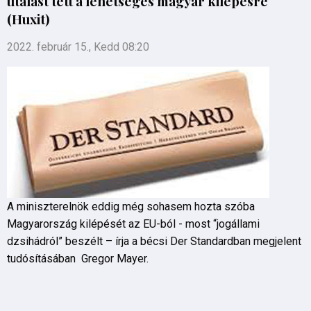
utalást tett a lehetséges magyar kilépésre
(Huxit)
2022. február 15., Kedd 08:20
A miniszterelnök eddig még sohasem hozta szóba
Magyarország kilépését az EU-ból - most “jogállami
dzsihádról” beszélt – írja a bécsi Der Standardban megjelent
tudósításában Gregor Mayer.