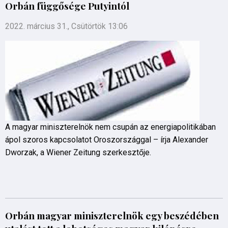
Orbán függősége Putyintól
2022. március 31., Csütörtök 13:06
A magyar miniszterelnök nem csupán az energiapolitikában
ápol szoros kapcsolatot Oroszországgal – írja Alexander
Dworzak, a Wiener Zeitung szerkesztője.
Orbán magyar miniszterelnök egy beszédében