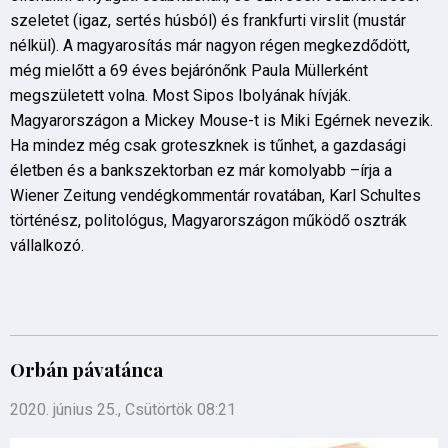
szeletet (igaz, sertés húsból) és frankfurti virslit (mustár
nélkül). A magyarosítás már nagyon régen megkezdődött,
még mielőtt a 69 éves bejárónőnk Paula Müllerként
megszületett volna. Most Sipos Ibolyának hívják.
Magyarországon a Mickey Mouse-t is Miki Egérnek nevezik.
Ha mindez még csak groteszknek is tűnhet, a gazdasági
életben és a bankszektorban ez már komolyabb –írja a
Wiener Zeitung vendégkommentár rovatában, Karl Schultes
történész, politológus, Magyarországon működő osztrák
vállalkozó.
Orbán pávatánca
2020. június 25., Csütörtök 08:21