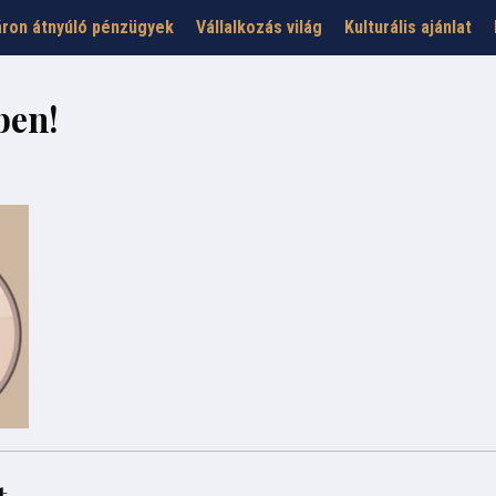
ron átnyúló pénzügyek
Vállalkozás világ
Kulturális ajánlat
ben!