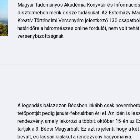
Magyar Tudományos Akadémia Könyvtár és Információs
dísztermében mérik össze tudásukat. Az Esterházy Ma
Kreatív Történelmi Versenyére jelentkező 130 csapatból 
határidőre a háromrészes online fordulót, nem volt tehá
versenybizottságnak.
A legendás bálszezon Bécsben inkább csak novemberb
tetőpontját pedig január-februárban éri el. Az idén is le
rendezvény, amely lekörözi a többit: október 15-én az 
tartják a 3. Bécsi Magyarbált. Ez azt is jelenti, hogy a két
bevált, és lassan kialakul a rendezvény hagyománya.