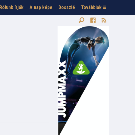
Rólunk írják
A nap képe
Dosszié
Továbbiak