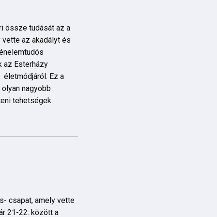
 össze tudását az a
 vette az akadályt és
rténelemtudós
k az Esterházy
, életmódjáról. Ez a
k olyan nagyobb
teni tehetségek
s- csapat, amely vette
r 21-22. között a