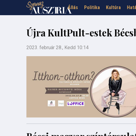
Állás
Politika
Kultúra
Hatá
Újra KultPult-estek Bécs
2023. február 28., Kedd 10:14