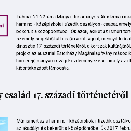
Február 21-22-én a Magyar Tudományos Akadémián méri
harminc - középiskolai, tízedik osztályos- csapat, amely
bekerült a középdöntőbe. Ők azok, akiket az ismert tö
személyiségekből álló zsűri arról faggat, mennyit tudna
dinasztia 17. századi történetéről, a korszak kultúrájáról
projekt az ausztriai Esterházy Magánalapítvány másodi
horderejű magyarországi kezdeményezése, amely az it
kibontakozását támogatja.
 család 17. századi történetéről
Már ismert az a harminc - középiskolai, tízedik osztályo
az akadályt és bekerült a középdöntőbe. Ők 2017. februá