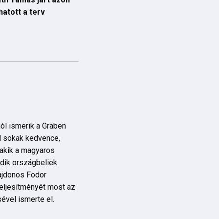
atott a terv
ól ismerik a Graben
rl sokak kedvence,
 akik a magyaros
adik országbeliek
lajdonos Fodor
teljesítményét most az
ével ismerte el.