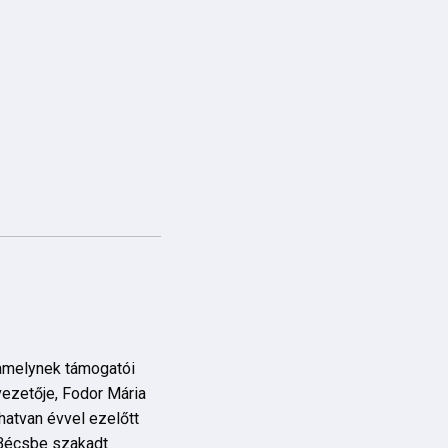
amelynek támogatói
vezetője, Fodor Mária
hatvan évvel ezelőtt
 Bécsbe szakadt