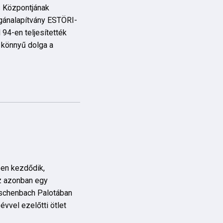
 Központjának
gánalapítvány ESTÖRI-
94-en teljesítették
t könnyű dolga a
en kezdődik,
sz azonban egy
Eschenbach Palotában
 évvel ezelőtti ötlet