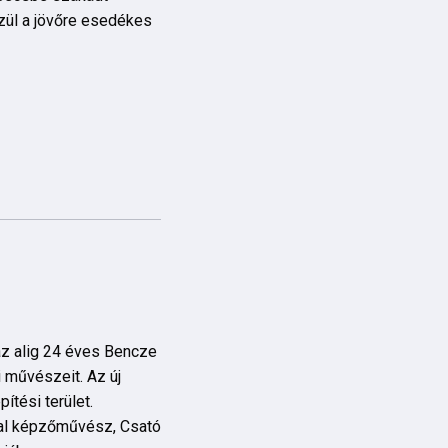
zül a jövőre esedékes
 az alig 24 éves Bencze
i művészeit. Az új
tési terület.
atal képzőművész, Csató