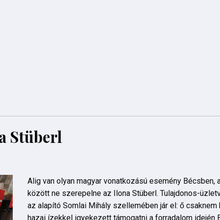
a Stüberl
Alig van olyan magyar vonatkozású esemény Bécsben, 
között ne szerepelne az Ilona Stüberl. Tulajdonos-üzlet
az alapító Somlai Mihály szellemében jár el: ő csaknem 
hazai ízekkel igyekezett támogatni a forradalom idején