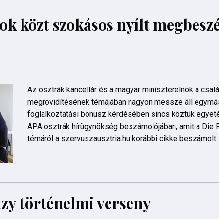
k közt szokásos nyílt megbeszé
Az osztrák kancellár és a magyar miniszterelnök a csalá
megrövidítésének témájában nagyon messze áll egymást
foglalkoztatási bonusz kérdésében sincs köztük egyeté
APA osztrák hírügynökség beszámolójában, amit a Die 
témáról a szervuszausztria.hu korábbi cikke beszámolt.
zy történelmi verseny