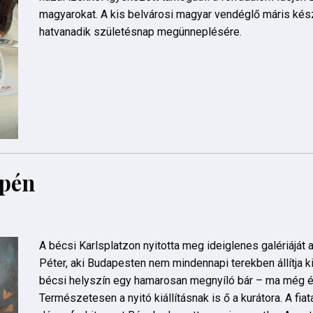
magyarokat. A kis belvárosi magyar vendéglő máris kés
hatvanadik születésnap megünneplésére.
epén
A bécsi Karlsplatzon nyitotta meg ideiglenes galériáját
Péter, aki Budapesten nem mindennapi terekben állítja k
bécsi helyszín egy hamarosan megnyíló bár – ma még épí
Természetesen a nyitó kiállításnak is ő a kurátora. A fi