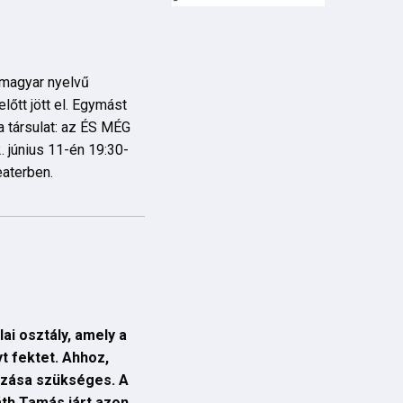
 magyar nyelvű
lőtt jött el. Egymást
a társulat: az ÉS MÉG
június 11-én 19:30-
eaterben.
lai osztály, amely a
t fektet. Ahhoz,
ozása szükséges. A
áth Tamás járt azon