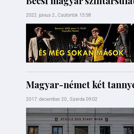
Bécsi magyar színtársula
2022. június 2., Csütörtök 15:58
Magyar-német két tannye
2017. december 20., Szerda 09:02