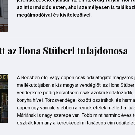
az információs esten, ahol személyesen is találkozh
megálmodóival és kivitelezőivel.
t az Ilona Stüberl tulajdonosa
A Bécsben élő, vagy éppen csak odalátogató magyarok j
mellékutcájában a kis magyar vendéglőt: az Ilona Stübe
vendégköre pedig korántsem csak azokra korlátozódik,
konyha hívei. Törzsvendégei között osztrákok, és harm
éppen úgy vannak, s ebben a remek ételek mellett a tu
Máriának is nagy szerepe van. Több mint harminc éves 
osztrák kormány a kereskedelmi tanácsos cím odaítélés