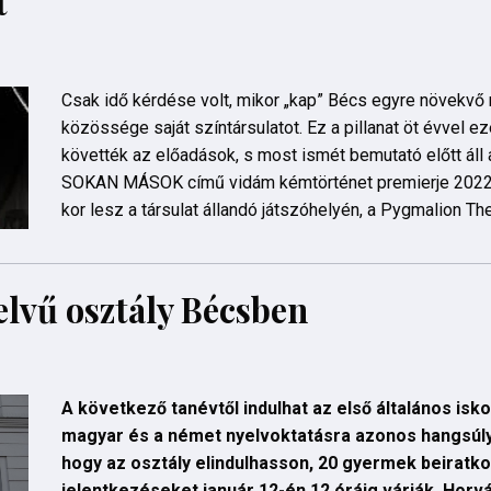
t
Csak idő kérdése volt, mikor „kap” Bécs egyre növekvő
közössége saját színtársulatot. Ez a pillanat öt évvel eze
követték az előadások, s most ismét bemutató előtt áll 
SOKAN MÁSOK című vidám kémtörténet premierje 2022. 
kor lesz a társulat állandó játszóhelyén, a Pygmalion Th
lvű osztály Bécsben
A következő tanévtől indulhat az első általános isko
magyar és a német nyelvoktatásra azonos hangsúly
hogy az osztály elindulhasson, 20 gyermek beiratk
jelentkezéseket január 12-én 12 óráig várják. Horv